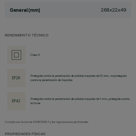
268x22x49
General (mm)
RENDIMIENTO TÉCNICO
Class II
Protegido contra la penetración de sólidos mayores de 12 mm, no protegido
contra la penetración de líquidos.
Protegido contra la penetración de sólidos mayores de 1 mm, protegido contra
la lluvia.
Cumple con la norma EN60598-1 y las regulaciones pertinentes.
PROPIEDADES FÍSICAS