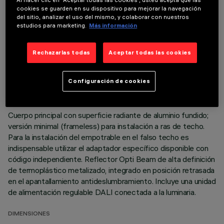
DATOS TÉCNICOS
Al hacer clic en “Aceptar todas las cookies”, usted acepta que las
cookies se guarden en su dispositivo para mejorar la navegación
ÚLTIMA ACTUALIZACIÓN: 06/08/2026
del sitio, analizar el uso del mismo, y colaborar con nuestros
estudios para marketing.
Más información
DESCRIPCIÓN
Rechazarlas todas
Aceptar todas las cookies
Luminaria miniaturizada empotrable lineal con 15 elementos
ópticos para lámparas led - óptica fija No obstante las
dimensiones supercompactas del producto, la tecnología
Configuración de cookies
patentada del sistema óptico garantiza un flujo eficaz y un
elevado confort visual con deslumbramiento controlado.
Cuerpo principal con superficie radiante de aluminio fundido;
versión minimal (frameless) para instalación a ras de techo.
Para la instalación del empotrable en el falso techo es
indispensable utilizar el adaptador específico disponible con
código independiente. Reflector Opti Beam de alta definición
de termoplástico metalizado, integrado en posición retrasada
en el apantallamiento antideslumbramiento. Incluye una unidad
de alimentación regulable DALI conectada a la luminaria.
DIMENSIONES