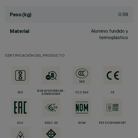
0.59
Peso (kg)
Aluminio fundido y
Material
termoplástico
CERTIFICACIÓN DEL PRODUCTO
BVB BYGGVARUBE-
BIS
CCC S&E
CE
DÖMNINGEN
EAC
ENEC-03
NOM
PEP ECOPASSPORT