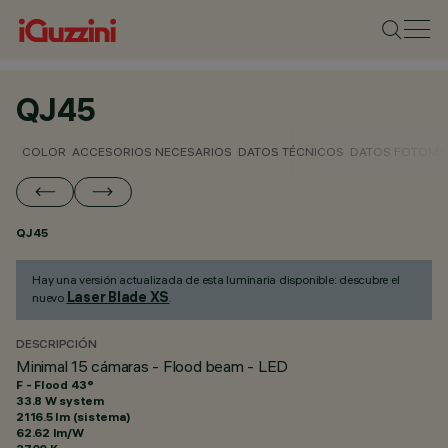
QJ45
COLOR
ACCESORIOS NECESARIOS
DATOS TÉCNICOS
DATOS FOTOMÉ
QJ45
Hay una versión actualizada de esta luminaria disponible: descubre el
Laser Blade XS
nuevo
.
DESCRIPCIÓN
Minimal 15 cámaras - Flood beam - LED
F - Flood 43°
33.8 W system
2116.5 lm (sistema)
62.62 lm/W