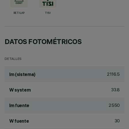
RETILAP
TISI
DATOS FOTOMÉTRICOS
DETALLES
2116.5
lm (sistema)
33.8
W system
2550
lm fuente
30
W fuente