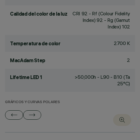
CRI
92
- Rf (Colour Fidelity
Calidad del color de la luz
Index) 92 - Rg (Gamut
Index) 102
2700 K
Temperatura de color
2
MacAdam Step
>50,000h - L90 - B10 (Ta
Lifetime LED 1
25°C)
GRÁFICOS Y CURVAS POLARES