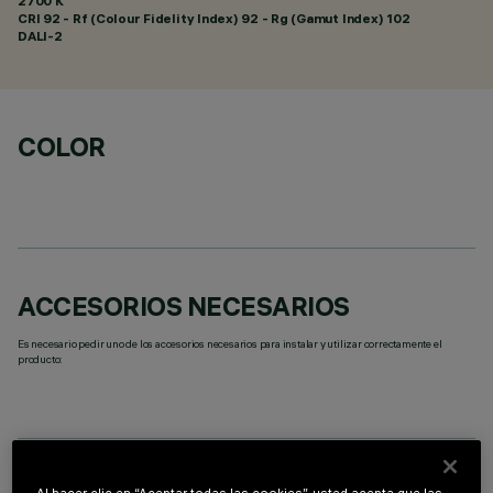
2700 K
CRI
92
- Rf (Colour Fidelity Index) 92 - Rg (Gamut Index) 102
DALI-2
COLOR
ACCESORIOS NECESARIOS
Es necesario pedir uno de los accesorios necesarios para instalar y utilizar correctamente el
producto: