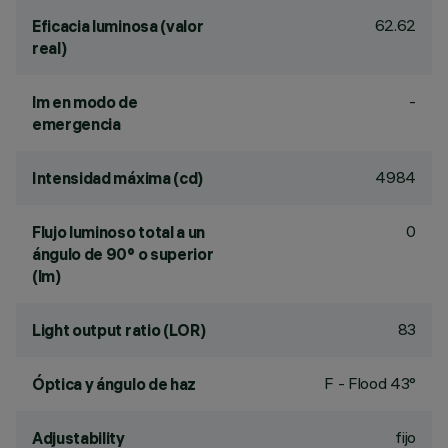
62.62
Eficacia luminosa (valor
real)
-
lm en modo de
emergencia
4984
Intensidad máxima (cd)
0
Flujo luminoso total a un
ángulo de 90° o superior
(lm)
83
Light output ratio (LOR)
F - Flood 43°
Óptica y ángulo de haz
fijo
Adjustability