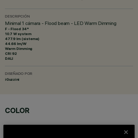
DESCRIPCIÓN
Minimal 1 cámara - Flood beam - LED Warm Dimming
F - Flood 34°
10.7 W system
477.9 lm (sistema)
44.66 lm/W
Warm Dimming
CRI
92
DALI
DISEÑADO POR
iGuzzini
COLOR