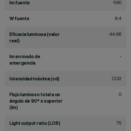
590
lm fuente
8.4
W fuente
44.66
Eficacia luminosa (valor
real)
-
lm en modo de
emergencia
1232
Intensidad máxima (cd)
0
Flujo luminoso total a un
ángulo de 90° o superior
(lm)
75
Light output ratio (LOR)