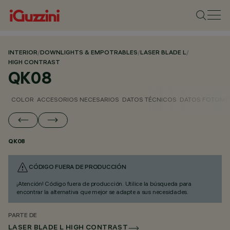
INTERIOR
/
DOWNLIGHTS & EMPOTRABLES
/
LASER BLADE L
/
HIGH CONTRAST
QK08
COLOR
ACCESORIOS NECESARIOS
DATOS TÉCNICOS
DATOS FOTOMÉ
QK08
CÓDIGO FUERA DE PRODUCCIÓN
¡Atención! Código fuera de producción. Utilice la búsqueda para
encontrar la alternativa que mejor se adapte a sus necesidades.
PARTE DE
LASER BLADE L HIGH CONTRAST