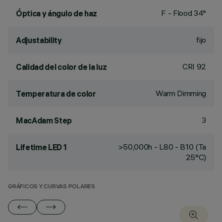
F - Flood 34°
Óptica y ángulo de haz
fijo
Adjustability
CRI
92
Calidad del color de la luz
Warm Dimming
Temperatura de color
3
MacAdam Step
>50,000h - L80 - B10 (Ta
Lifetime LED 1
25°C)
GRÁFICOS Y CURVAS POLARES