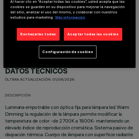
Al hacer clic en “Aceptar todas las cookies”, usted acepta que las
cookies se guarden en su dispositivo para mejorar la navegación
del sitio, analizar el uso del mismo, y colaborar con nuestros
ACCESORIOS NECESARIOS
estudios para marketing.
Más información
Es necesario pedir uno de los accesorios necesarios para instalar y utilizar correctamente el
producto:
Rechazarlas todas
Aceptar todas las cookies
Configuración de cookies
DATOS TÉCNICOS
ÚLTIMA ACTUALIZACIÓN: 01/08/2026
DESCRIPCIÓN
Luminaria empotrable con óptica fija para lámpara led Warm
Dimming: la regulación de la lámpara permite modificar la
temperatura de color -de 2700K a 1800K- manteniendo un
elevado índice de reproducción cromática. Sistema pasivo de
disipación térmica. Cuerpo de lámpara con superficie radiante