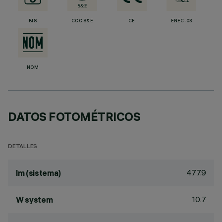
BIS
CCC S&E
CE
ENEC-03
NOM
DATOS FOTOMÉTRICOS
DETALLES
477.9
lm (sistema)
10.7
W system