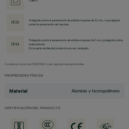
Class II
Protegido contra la penetración de sólidos mayores de 12 mm, no protegido
contra la penetración de líquidos.
Protegido contra la penetración de sólidos mayores de 1 mm, protegido contra
salpicaduras.
En la parte visible del producto una vez instalado
Cumple con la norma EN60598-1 y las regulaciones pertinentes.
PROPIEDADES FÍSICAS
Aluminio y tecnopolímero
Material
CERTIFICACIÓN DEL PRODUCTO