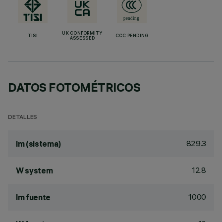
UK CONFORMITY
TISI
CCC PENDING
ASSESSED
DATOS FOTOMÉTRICOS
DETALLES
829.3
lm (sistema)
12.8
W system
1000
lm fuente