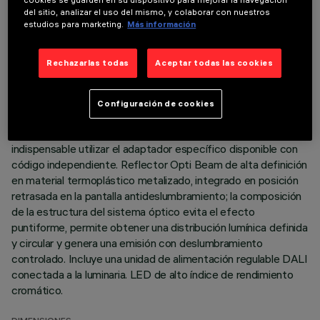
DATOS TÉCNICOS
cookies se guarden en su dispositivo para mejorar la navegación
del sitio, analizar el uso del mismo, y colaborar con nuestros
ÚLTIMA ACTUALIZACIÓN: 07/08/2026
estudios para marketing.
Más información
DESCRIPCIÓN
Rechazarlas todas
Aceptar todas las cookies
Luminaria miniaturizada empotrable lineal con 5 elementos
ópticos para lámparas led - óptica fija Cuerpo de aluminio
Configuración de cookies
fundido a presión, versión minimal (sin marco) a ras de techo.
Para la instalación del empotrable en el falso techo es
indispensable utilizar el adaptador específico disponible con
código independiente. Reflector Opti Beam de alta definición
en material termoplástico metalizado, integrado en posición
retrasada en la pantalla antideslumbramiento; la composición
de la estructura del sistema óptico evita el efecto
puntiforme, permite obtener una distribución lumínica definida
y circular y genera una emisión con deslumbramiento
controlado. Incluye una unidad de alimentación regulable DALI
conectada a la luminaria. LED de alto índice de rendimiento
cromático.