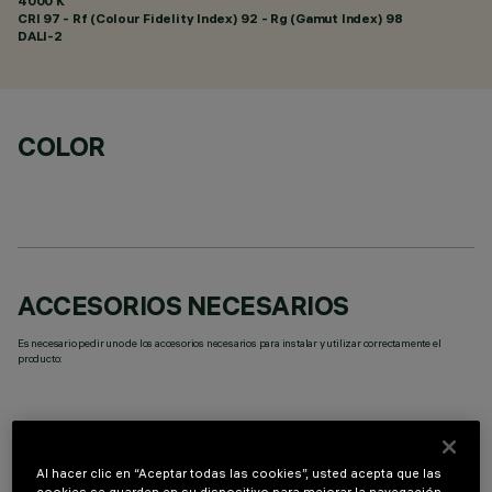
4000 K
CRI
97
- Rf (Colour Fidelity Index) 92 - Rg (Gamut Index) 98
DALI-2
COLOR
ACCESORIOS NECESARIOS
Es necesario pedir uno de los accesorios necesarios para instalar y utilizar correctamente el
producto:
Al hacer clic en “Aceptar todas las cookies”, usted acepta que las