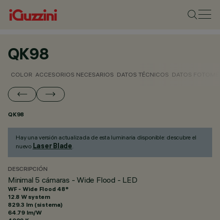
QK98
COLOR
ACCESORIOS NECESARIOS
DATOS TÉCNICOS
DATOS FOTOMÉ
QK98
Hay una versión actualizada de esta luminaria disponible: descubre el
Laser Blade
nuevo
.
DESCRIPCIÓN
Minimal 5 cámaras - Wide Flood - LED
WF - Wide Flood 48°
12.8 W system
829.3 lm (sistema)
64.79 lm/W