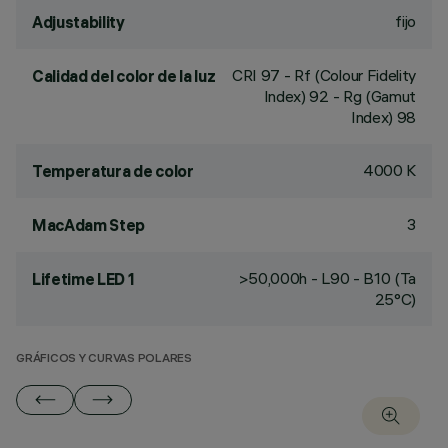
fijo
Adjustability
CRI
97
- Rf (Colour Fidelity
Calidad del color de la luz
Index) 92 - Rg (Gamut
Index) 98
4000 K
Temperatura de color
3
MacAdam Step
>50,000h - L90 - B10 (Ta
Lifetime LED 1
25°C)
GRÁFICOS Y CURVAS POLARES