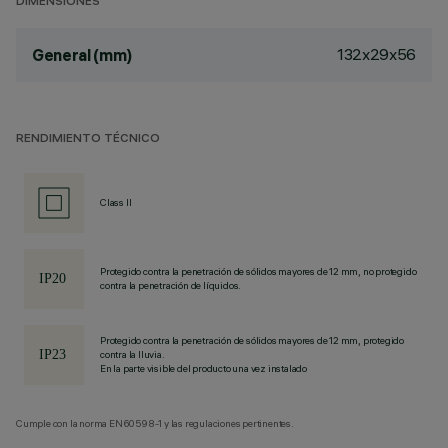
DIMENSIONES
132x29x56
General (mm)
RENDIMIENTO TÉCNICO
Class II
Protegido contra la penetración de sólidos mayores de 12 mm, no protegido
contra la penetración de líquidos.
Protegido contra la penetración de sólidos mayores de 12 mm, protegido
contra la lluvia.
En la parte visible del producto una vez instalado
Cumple con la norma EN60598-1 y las regulaciones pertinentes.