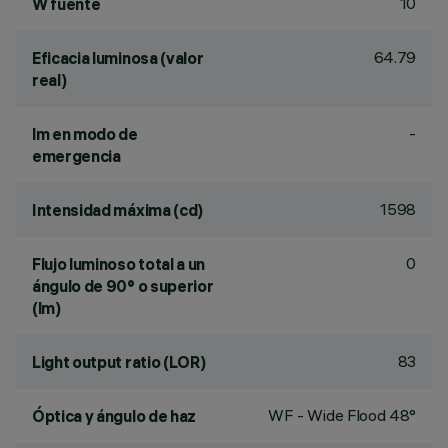
10
W fuente
64.79
Eficacia luminosa (valor
real)
-
lm en modo de
emergencia
1598
Intensidad máxima (cd)
0
Flujo luminoso total a un
ángulo de 90° o superior
(lm)
83
Light output ratio (LOR)
WF - Wide Flood 48°
Óptica y ángulo de haz