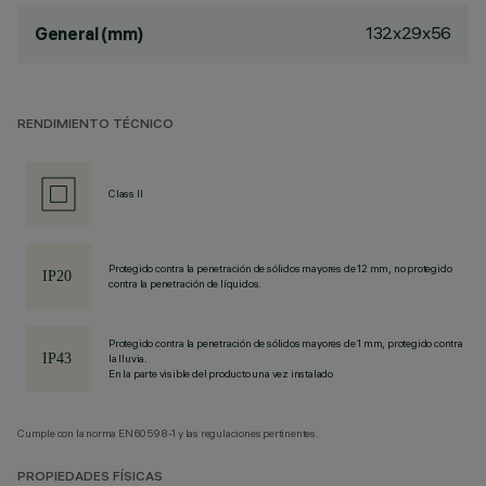
132x29x56
General (mm)
RENDIMIENTO TÉCNICO
Class II
Protegido contra la penetración de sólidos mayores de 12 mm, no protegido
contra la penetración de líquidos.
Protegido contra la penetración de sólidos mayores de 1 mm, protegido contra
la lluvia.
En la parte visible del producto una vez instalado
Cumple con la norma EN60598-1 y las regulaciones pertinentes.
PROPIEDADES FÍSICAS