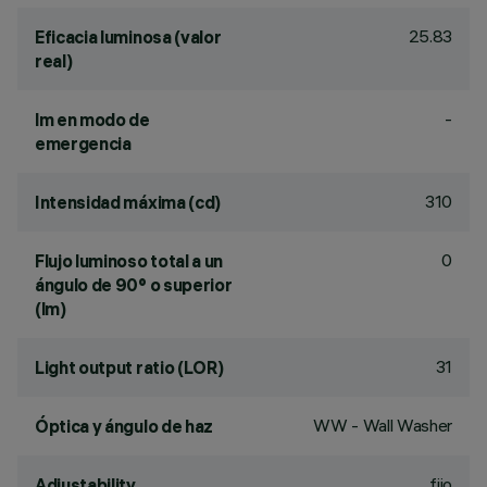
25.83
Eficacia luminosa (valor
real)
-
lm en modo de
emergencia
310
Intensidad máxima (cd)
0
Flujo luminoso total a un
ángulo de 90° o superior
(lm)
31
Light output ratio (LOR)
WW - Wall Washer
Óptica y ángulo de haz
fijo
Adjustability