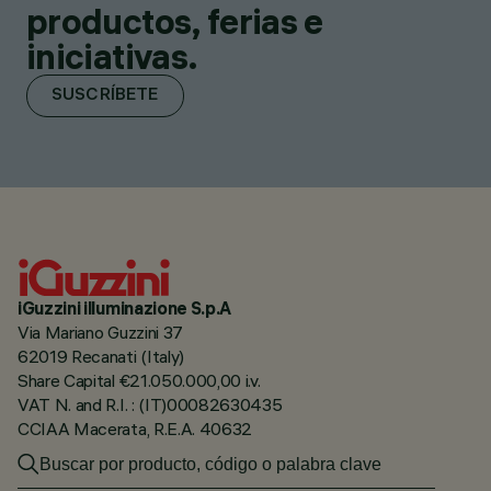
productos, ferias e
iniciativas.
SUSCRÍBETE
iGuzzini illuminazione S.p.A
Via Mariano Guzzini 37
62019 Recanati (Italy)
Share Capital €21.050.000,00 i.v.
VAT N. and R.I. : (IT)00082630435
CCIAA Macerata, R.E.A. 40632