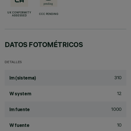
UK CONFORMITY
CCC PENDING
ASSESSED
DATOS FOTOMÉTRICOS
DETALLES
310
lm (sistema)
12
W system
1000
lm fuente
10
W fuente