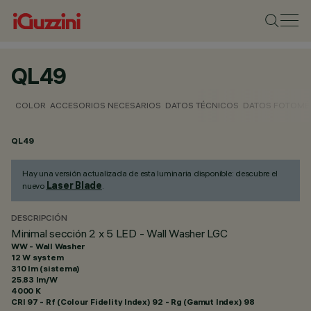
QL49
COLOR
ACCESORIOS NECESARIOS
DATOS TÉCNICOS
DATOS FOTOMÉ
QL49
Hay una versión actualizada de esta luminaria disponible: descubre el
Laser Blade
nuevo
.
DESCRIPCIÓN
Minimal sección 2 x 5 LED - Wall Washer LGC
WW - Wall Washer
12 W system
310 lm (sistema)
25.83 lm/W
4000 K
CRI
97
- Rf (Colour Fidelity Index) 92 - Rg (Gamut Index) 98