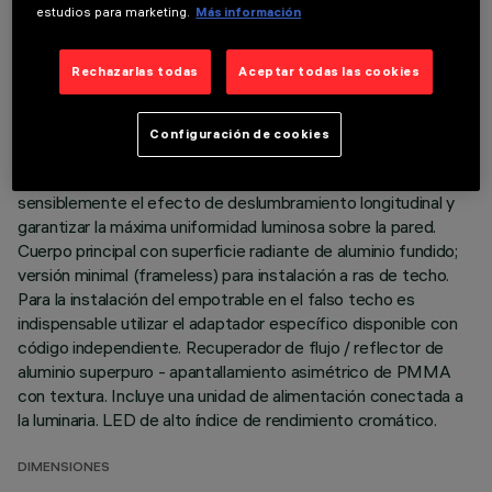
estudios para marketing.
Más información
DESCRIPCIÓN
Rechazarlas todas
Aceptar todas las cookies
Luminaria miniaturizada lineal empotrable para lámparas LED,
específica para iluminación vertical de las paredes. El sistema
óptico patentado asegura una emisión homogénea y eficaz
Configuración de cookies
en la pared y evita zonas de sombra cerca del techo. El marco
de policarbonato negro se ha diseñado para atenuar
sensiblemente el efecto de deslumbramiento longitudinal y
garantizar la máxima uniformidad luminosa sobre la pared.
Cuerpo principal con superficie radiante de aluminio fundido;
versión minimal (frameless) para instalación a ras de techo.
Para la instalación del empotrable en el falso techo es
indispensable utilizar el adaptador específico disponible con
código independiente. Recuperador de flujo / reflector de
aluminio superpuro - apantallamiento asimétrico de PMMA
con textura. Incluye una unidad de alimentación conectada a
la luminaria. LED de alto índice de rendimiento cromático.
DIMENSIONES