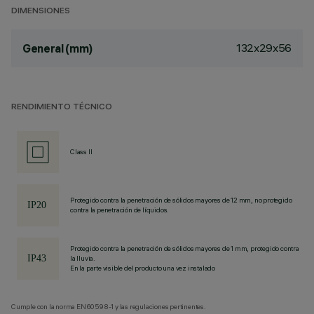
DIMENSIONES
132x29x56
General (mm)
RENDIMIENTO TÉCNICO
Class II
Protegido contra la penetración de sólidos mayores de 12 mm, no protegido
contra la penetración de líquidos.
Protegido contra la penetración de sólidos mayores de 1 mm, protegido contra
la lluvia.
En la parte visible del producto una vez instalado
Cumple con la norma EN60598-1 y las regulaciones pertinentes.