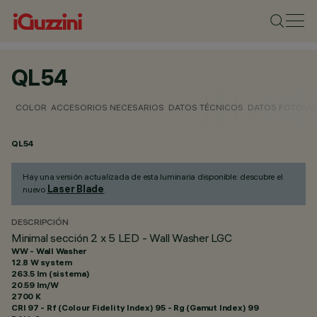
QL54
COLOR
ACCESORIOS NECESARIOS
DATOS TÉCNICOS
DATOS FOTOMÉ
QL54
Hay una versión actualizada de esta luminaria disponible: descubre el
Laser Blade
nuevo
.
DESCRIPCIÓN
Minimal sección 2 x 5 LED - Wall Washer LGC
WW - Wall Washer
12.8 W system
263.5 lm (sistema)
20.59 lm/W
2700 K
CRI
97
- Rf (Colour Fidelity Index) 95 - Rg (Gamut Index) 99