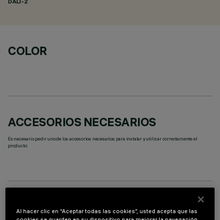
DALI-2
COLOR
ACCESORIOS NECESARIOS
Es necesario pedir uno de los accesorios necesarios para instalar y utilizar correctamente el
producto:
DATOS TÉCNICOS
Al hacer clic en “Aceptar todas las cookies”, usted acepta que las
cookies se guarden en su dispositivo para mejorar la navegación