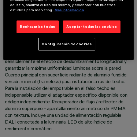
ÚLTIMA ACTUALIZACIÓN: 05/08/2026
del sitio, analizar el uso del mismo, y colaborar con nuestros
estudios para marketing.
Más información
DESCRIPCIÓN
Luminaria miniaturizada lineal empotrable para lámparas LED,
Rechazarlas todas
Aceptar todas las cookies
específica para iluminación vertical de las paredes. El sistema
óptico patentado asegura una emisión homogénea y eficaz
Configuración de cookies
en la pared y evita zonas de sombra cerca del techo. El marco
de policarbonato negro se ha diseñado para atenuar
sensiblemente el efecto de deslumbramiento longitudinal y
garantizar la máxima uniformidad luminosa sobre la pared.
Cuerpo principal con superficie radiante de aluminio fundido;
versión minimal (frameless) para instalación a ras de techo.
Para la instalación del empotrable en el falso techo es
indispensable utilizar el adaptador específico disponible con
código independiente. Recuperador de flujo / reflector de
aluminio superpuro - apantallamiento asimétrico de PMMA
con textura. Incluye una unidad de alimentación regulable
DALI conectada a la luminaria. LED de alto índice de
rendimiento cromático.