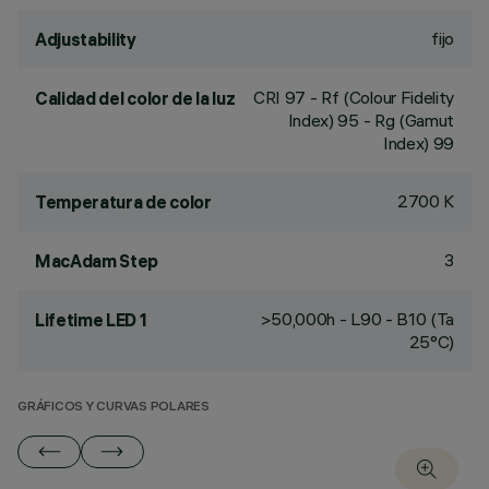
fijo
Adjustability
CRI
97
- Rf (Colour Fidelity
Calidad del color de la luz
Index) 95 - Rg (Gamut
Index) 99
2700 K
Temperatura de color
3
MacAdam Step
>50,000h - L90 - B10 (Ta
Lifetime LED 1
25°C)
GRÁFICOS Y CURVAS POLARES