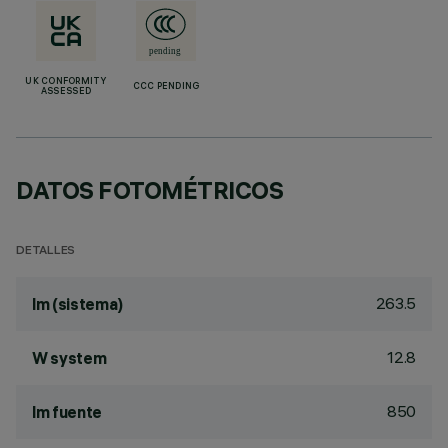
UK CONFORMITY
CCC PENDING
ASSESSED
DATOS FOTOMÉTRICOS
DETALLES
263.5
lm (sistema)
12.8
W system
850
lm fuente