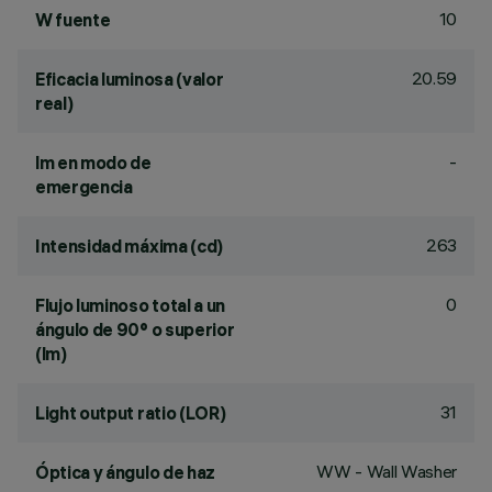
10
W fuente
20.59
Eficacia luminosa (valor
real)
-
lm en modo de
emergencia
263
Intensidad máxima (cd)
0
Flujo luminoso total a un
ángulo de 90° o superior
(lm)
31
Light output ratio (LOR)
WW - Wall Washer
Óptica y ángulo de haz