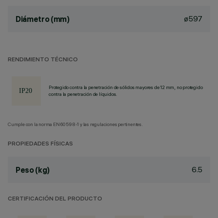
ø597
Diámetro (mm)
RENDIMIENTO TÉCNICO
Protegido contra la penetración de sólidos mayores de 12 mm, no protegido
contra la penetración de líquidos.
Cumple con la norma EN60598-1 y las regulaciones pertinentes.
PROPIEDADES FÍSICAS
6.5
Peso (kg)
CERTIFICACIÓN DEL PRODUCTO