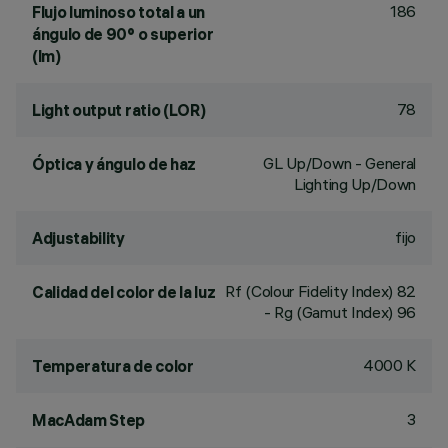
186
Flujo luminoso total a un
ángulo de 90° o superior
(lm)
78
Light output ratio (LOR)
GL Up/Down - General
Óptica y ángulo de haz
Lighting Up/Down
fijo
Adjustability
Rf (Colour Fidelity Index) 82
Calidad del color de la luz
- Rg (Gamut Index) 96
4000 K
Temperatura de color
3
MacAdam Step