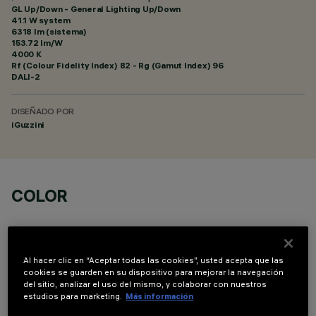
GL Up/Down - General Lighting Up/Down
41.1 W system
6318 lm (sistema)
153.72 lm/W
4000 K
Rf (Colour Fidelity Index) 82 - Rg (Gamut Index) 96
DALI-2
DISEÑADO POR
iGuzzini
COLOR
Al hacer clic en “Aceptar todas las cookies”, usted acepta que las
cookies se guarden en su dispositivo para mejorar la navegación
del sitio, analizar el uso del mismo, y colaborar con nuestros
COMPONENTES OPCIONALES
estudios para marketing.
Más información