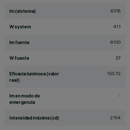
6318
lm (sistema)
41.1
W system
8100
lm fuente
37
W fuente
153.72
Eficacia luminosa (valor
real)
-
lm en modo de
emergencia
2154
Intensidad máxima (cd)