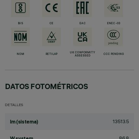
BIS
CE
EAC
ENEC-03
UK CONFORMITY
NOM
RETILAP
CCC PENDING
ASSESSED
DATOS FOTOMÉTRICOS
DETALLES
13513.5
lm (sistema)
86.8
W system