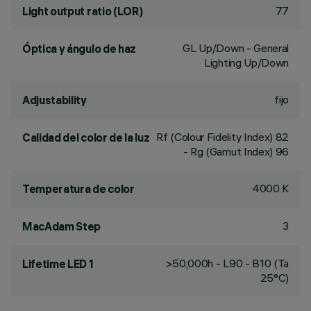
77
Light output ratio (LOR)
GL Up/Down - General
Óptica y ángulo de haz
Lighting Up/Down
fijo
Adjustability
Rf (Colour Fidelity Index) 82
Calidad del color de la luz
- Rg (Gamut Index) 96
4000 K
Temperatura de color
3
MacAdam Step
>50,000h - L90 - B10 (Ta
Lifetime LED 1
25°C)