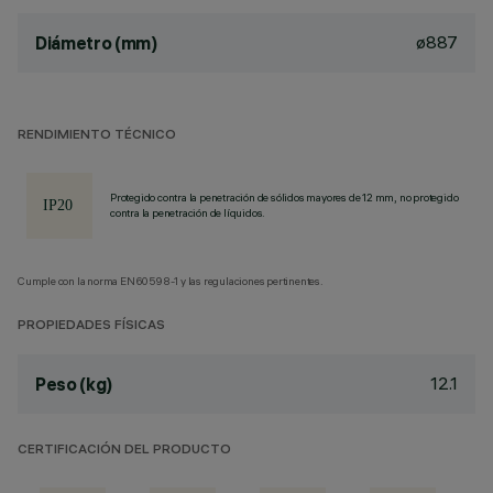
ø887
Diámetro (mm)
RENDIMIENTO TÉCNICO
Protegido contra la penetración de sólidos mayores de 12 mm, no protegido
contra la penetración de líquidos.
Cumple con la norma EN60598-1 y las regulaciones pertinentes.
PROPIEDADES FÍSICAS
12.1
Peso (kg)
CERTIFICACIÓN DEL PRODUCTO