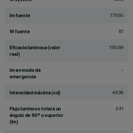
17550
lm fuente
81
W fuente
155.69
Eficacia luminosa (valor
real)
-
lm en modo de
emergencia
4636
Intensidad máxima (cd)
241
Flujo luminoso total a un
ángulo de 90° o superior
(lm)