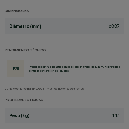
DIMENSIONES
ø887
Diámetro (mm)
RENDIMIENTO TÉCNICO
Protegido contra la penetración de sólidos mayores de 12 mm, no protegido
contra la penetración de líquidos.
Cumple con la norma EN60598-1 y las regulaciones pertinentes.
PROPIEDADES FÍSICAS
14.1
Peso (kg)