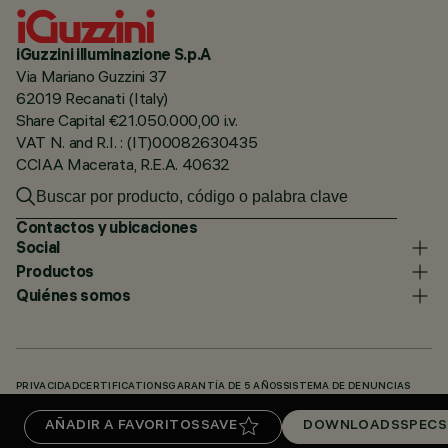
iGuzzini illuminazione S.p.A
Via Mariano Guzzini 37
62019 Recanati (Italy)
Share Capital €21.050.000,00 i.v.
VAT N. and R.I. : (IT)00082630435
CCIAA Macerata, R.E.A. 40632
Contactos y ubicaciones
Social
Productos
Quiénes somos
PRIVACIDAD
CERTIFICATIONS
GARANTÍA DE 5 AÑOS
SISTEMA DE DENUNCIAS
POLÍTICA DE COOKIES
ACCESSIBILITY STATEMENT
NUESTROS CÓDIGOS
AÑADIR A FAVORITOS
SAVE
DOWNLOADS
SPECS
KNOWLEDGE BASE (LOGIN REQUIRED)
DOWNLOADS