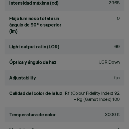
2968
Intensidad máxima (cd)
0
Flujo luminoso total a un
ángulo de 90° o superior
(lm)
69
Light output ratio (LOR)
UGR Down
Óptica y ángulo de haz
fijo
Adjustability
Rf (Colour Fidelity Index) 92
Calidad del color de la luz
- Rg (Gamut Index) 100
3000 K
Temperatura de color