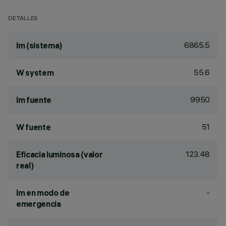
DETALLES
6865.5
lm (sistema)
55.6
W system
9950
lm fuente
51
W fuente
123.48
Eficacia luminosa (valor
real)
-
lm en modo de
emergencia