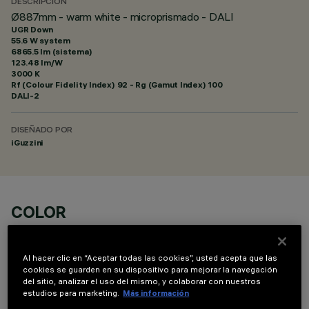
DESCRIPCIÓN
Ø887mm - warm white - microprismado - DALI
UGR Down
55.6 W system
6865.5 lm (sistema)
123.48 lm/W
3000 K
Rf (Colour Fidelity Index) 92 - Rg (Gamut Index) 100
DALI-2
DISEÑADO POR
iGuzzini
COLOR
Al hacer clic en “Aceptar todas las cookies”, usted acepta que las
cookies se guarden en su dispositivo para mejorar la navegación
del sitio, analizar el uso del mismo, y colaborar con nuestros
estudios para marketing.
Más información