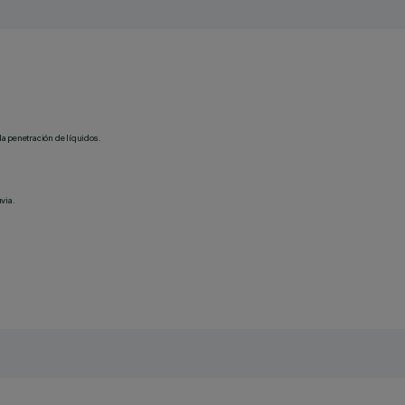
la penetración de líquidos.
via.