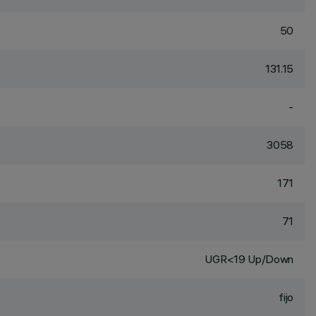
50
131.15
-
3058
171
71
UGR<19 Up/Down
fijo