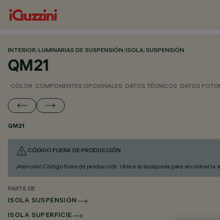
INTERIOR
/
LUMINARIAS DE SUSPENSIÓN
/
ISOLA
/
SUSPENSIÓN
QM21
COLOR
COMPONENTES OPCIONALES
DATOS TÉCNICOS
DATOS FOTO
QM21
CÓDIGO FUERA DE PRODUCCIÓN
¡Atención! Código fuera de producción. Utilice la búsqueda para encontrar la 
PARTE DE
ISOLA SUSPENSIÓN
ISOLA SUPERFICIE