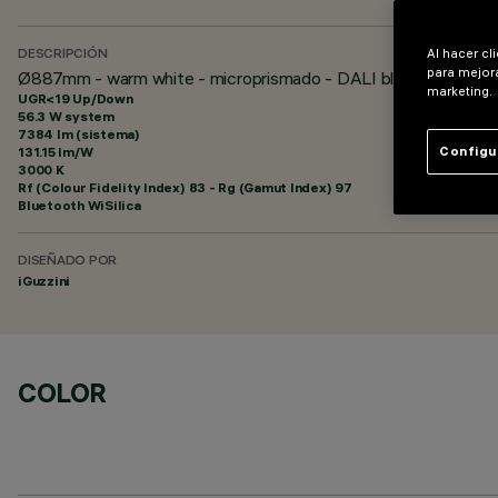
Al hacer cl
DESCRIPCIÓN
para mejora
Ø887mm - warm white - microprismado - DALI bluetooth
marketing.
UGR<19 Up/Down
56.3 W system
7384 lm (sistema)
131.15 lm/W
Configu
3000 K
Rf (Colour Fidelity Index) 83 - Rg (Gamut Index) 97
Bluetooth WiSilica
DISEÑADO POR
iGuzzini
COLOR