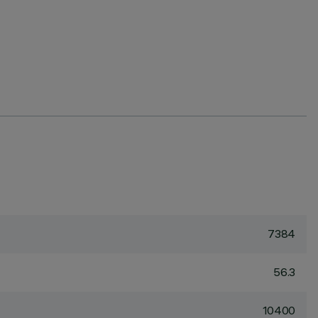
7384
56.3
10400