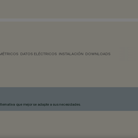
MÉTRICOS
DATOS ELÉCTRICOS
INSTALACIÓN
DOWNLOADS
alternativa que mejor se adapte a sus necesidades.