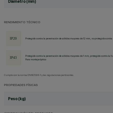
Diámetro (mm)
RENDIMIENTO TÉCNICO
Protegido contra la penetración de sólidos mayores de 12 mm, no protegido contra 
Protegido contra la penetración de sólidos mayores de 1 mm, protegido contra la llu
Para montaje óptico
Cumple con la norma EN60598-1 y las regulaciones pertinentes.
PROPIEDADES FÍSICAS
Peso (kg)