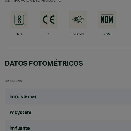
CERTIFICACIÓN DEL PRODUCTO
BIS
CE
ENEC-03
NOM
DATOS FOTOMÉTRICOS
DETALLES
lm (sistema)
W system
lm fuente