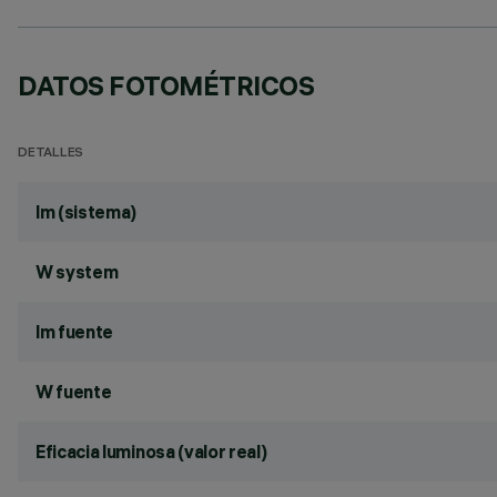
DATOS FOTOMÉTRICOS
DETALLES
lm (sistema)
W system
lm fuente
W fuente
Eficacia luminosa (valor real)