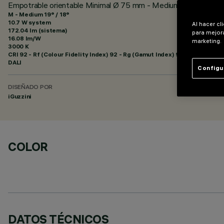
Empotrable orientable Minimal Ø 75 mm - Medium beam - DAL
M - Medium 19° / 18°
10.7 W system
Al hacer cl
172.04 lm (sistema)
para mejora
16.08 lm/W
marketing.
3000 K
CRI
92
- Rf (Colour Fidelity Index) 92 - Rg (Gamut Index) 99
DALI
Configu
DISEÑADO POR
iGuzzini
COLOR
DATOS TÉCNICOS