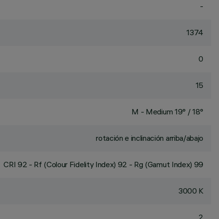
-
1374
0
15
M - Medium 19° / 18°
rotación e inclinación arriba/abajo
CRI
92
- Rf (Colour Fidelity Index) 92 - Rg (Gamut Index) 99
3000 K
2