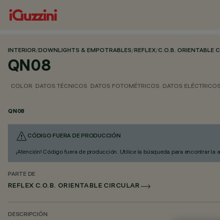
INTERIOR
/
DOWNLIGHTS & EMPOTRABLES
/
REFLEX
/
C.O.B. ORIENTABLE 
QN08
COLOR
DATOS TÉCNICOS
DATOS FOTOMÉTRICOS
DATOS ELÉCTRICO
QN08
CÓDIGO FUERA DE PRODUCCIÓN
¡Atención! Código fuera de producción. Utilice la búsqueda para encontrar la 
PARTE DE
REFLEX C.O.B. ORIENTABLE CIRCULAR
DESCRIPCIÓN