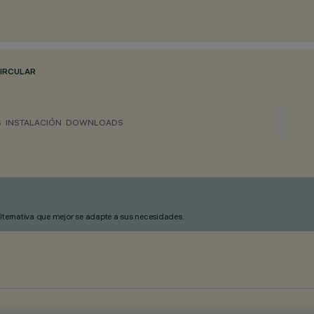
CIRCULAR
S
INSTALACIÓN
DOWNLOADS
alternativa que mejor se adapte a sus necesidades.