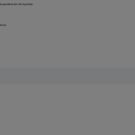
la penetración de líquidos.
luvia.