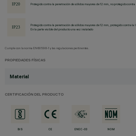
Protegido contra la penetración de sólidos mayores de 12 mm, no protegido contra 
Protegido contra la penetración de sólidos mayores de 12 mm, protegido contra la l
En la parte visible del producto una vez instalado
Cumple con la norma EN60598-1 y las regulaciones pertinentes.
PROPIEDADES FÍSICAS
Material
CERTIFICACIÓN DEL PRODUCTO
BIS
CE
ENEC-03
NOM