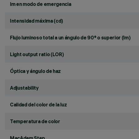
lm en modo de emergencia
Intensidad máxima (cd)
Flujo luminoso total a un ángulo de 90° o superior (lm)
Light output ratio (LOR)
Óptica y ángulo de haz
Adjustability
Calidad del color de la luz
Temperatura de color
MacAdam Step