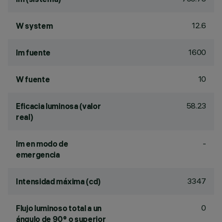
12.6
W system
1600
lm fuente
10
W fuente
58.23
Eficacia luminosa (valor
real)
-
lm en modo de
emergencia
3347
Intensidad máxima (cd)
0
Flujo luminoso total a un
ángulo de 90° o superior