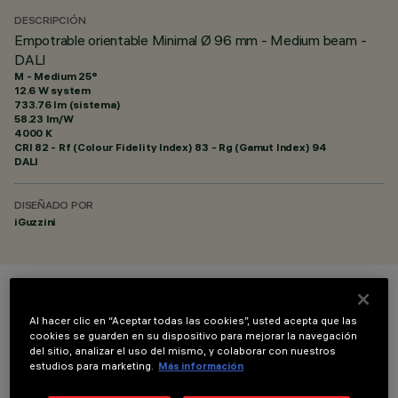
DESCRIPCIÓN
Empotrable orientable Minimal Ø 96 mm - Medium beam -
DALI
M - Medium 25°
12.6 W system
733.76 lm (sistema)
58.23 lm/W
4000 K
CRI
82
- Rf (Colour Fidelity Index) 83 - Rg (Gamut Index) 94
DALI
DISEÑADO POR
iGuzzini
COLOR
Al hacer clic en “Aceptar todas las cookies”, usted acepta que las
cookies se guarden en su dispositivo para mejorar la navegación
del sitio, analizar el uso del mismo, y colaborar con nuestros
estudios para marketing.
Más información