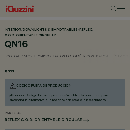
INTERIOR
/
DOWNLIGHTS & EMPOTRABLES
/
REFLEX
/
C.O.B. ORIENTABLE CIRCULAR
QN16
COLOR
DATOS TÉCNICOS
DATOS FOTOMÉTRICOS
DATOS ELÉCTRICO
QN16
CÓDIGO FUERA DE PRODUCCIÓN
¡Atención! Código fuera de producción. Utilice la búsqueda para
encontrar la alternativa que mejor se adapte a sus necesidades.
PARTE DE
REFLEX C.O.B. ORIENTABLE CIRCULAR