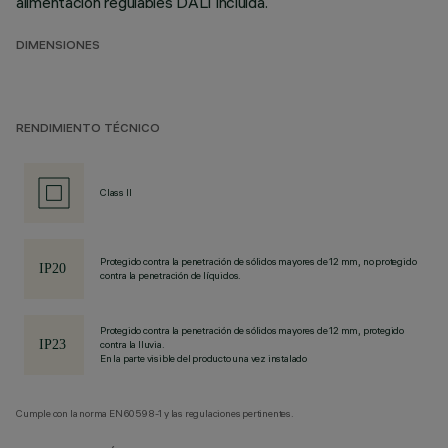
alimentación regulables DALI incluida.
DIMENSIONES
RENDIMIENTO TÉCNICO
Class II
Protegido contra la penetración de sólidos mayores de 12 mm, no protegido
contra la penetración de líquidos.
Protegido contra la penetración de sólidos mayores de 12 mm, protegido
contra la lluvia.
En la parte visible del producto una vez instalado
Cumple con la norma EN60598-1 y las regulaciones pertinentes.