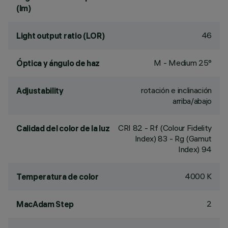
(lm)
46
Light output ratio (LOR)
M - Medium 25°
Óptica y ángulo de haz
rotación e inclinación
Adjustability
arriba/abajo
CRI
82
- Rf (Colour Fidelity
Calidad del color de la luz
Index) 83 - Rg (Gamut
Index) 94
4000 K
Temperatura de color
2
MacAdam Step