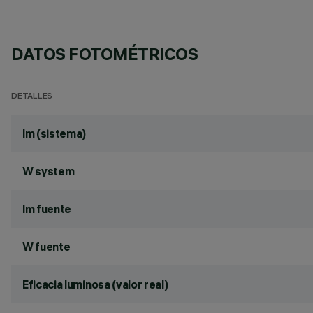
DATOS FOTOMÉTRICOS
DETALLES
lm (sistema)
W system
lm fuente
W fuente
Eficacia luminosa (valor real)