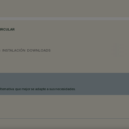
CIRCULAR
S
INSTALACIÓN
DOWNLOADS
alternativa que mejor se adapte a sus necesidades.