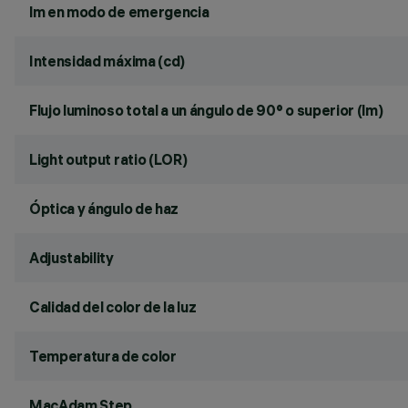
lm en modo de emergencia
Intensidad máxima (cd)
Flujo luminoso total a un ángulo de 90° o superior (lm)
Light output ratio (LOR)
Óptica y ángulo de haz
Adjustability
Calidad del color de la luz
Temperatura de color
MacAdam Step