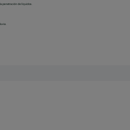
la penetración de líquidos.
luvia.