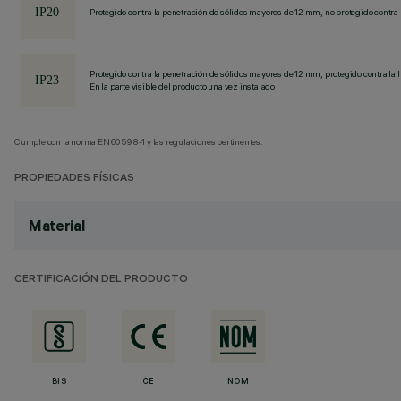
Protegido contra la penetración de sólidos mayores de 12 mm, no protegido contra 
Protegido contra la penetración de sólidos mayores de 12 mm, protegido contra la l
En la parte visible del producto una vez instalado
Cumple con la norma EN60598-1 y las regulaciones pertinentes.
PROPIEDADES FÍSICAS
Material
CERTIFICACIÓN DEL PRODUCTO
BIS
CE
NOM