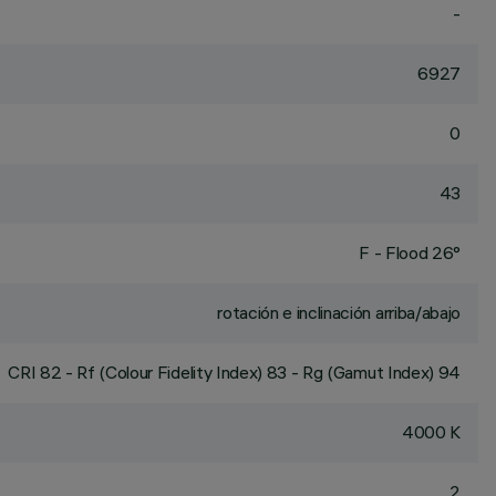
-
6927
0
43
F - Flood 26°
rotación e inclinación arriba/abajo
CRI
82
- Rf (Colour Fidelity Index) 83 - Rg (Gamut Index) 94
4000 K
2