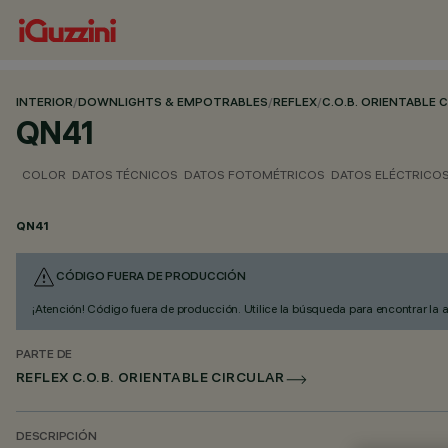
INTERIOR
/
DOWNLIGHTS & EMPOTRABLES
/
REFLEX
/
C.O.B. ORIENTABLE 
QN41
COLOR
DATOS TÉCNICOS
DATOS FOTOMÉTRICOS
DATOS ELÉCTRICO
QN41
CÓDIGO FUERA DE PRODUCCIÓN
¡Atención! Código fuera de producción. Utilice la búsqueda para encontrar la 
PARTE DE
REFLEX C.O.B. ORIENTABLE CIRCULAR
DESCRIPCIÓN