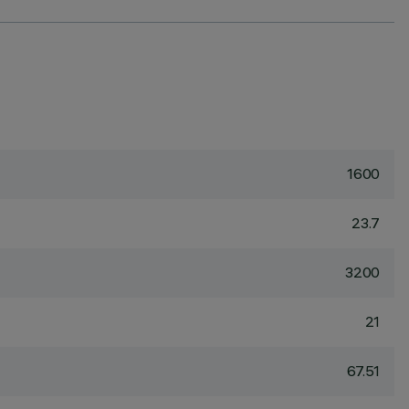
1600
23.7
3200
21
67.51