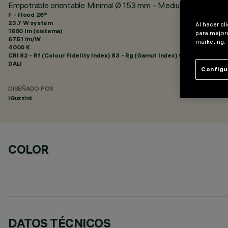
Empotrable orientable Minimal Ø 153 mm - Medium beam - DA
F - Flood 26°
23.7 W system
Al hacer cl
1600 lm (sistema)
para mejora
67.51 lm/W
marketing.
4000 K
CRI
82
- Rf (Colour Fidelity Index) 83 - Rg (Gamut Index) 94
DALI
Configu
DISEÑADO POR
iGuzzini
COLOR
DATOS TÉCNICOS