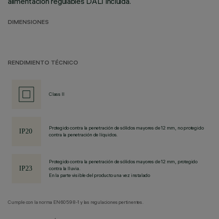
alimentación regulables DALI incluida.
DIMENSIONES
RENDIMIENTO TÉCNICO
Class II
Protegido contra la penetración de sólidos mayores de 12 mm, no protegido
contra la penetración de líquidos.
Protegido contra la penetración de sólidos mayores de 12 mm, protegido
contra la lluvia.
En la parte visible del producto una vez instalado
Cumple con la norma EN60598-1 y las regulaciones pertinentes.