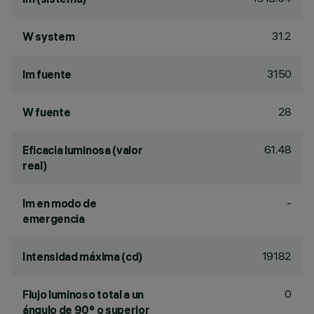
31.2
W system
3150
lm fuente
28
W fuente
61.48
Eficacia luminosa (valor
real)
-
lm en modo de
emergencia
19182
Intensidad máxima (cd)
0
Flujo luminoso total a un
ángulo de 90° o superior