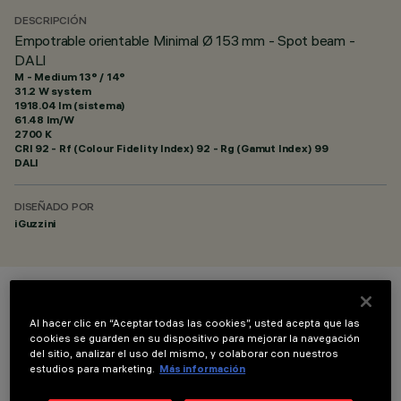
DESCRIPCIÓN
Empotrable orientable Minimal Ø 153 mm - Spot beam -
DALI
M - Medium 13° / 14°
31.2 W system
1918.04 lm (sistema)
61.48 lm/W
2700 K
CRI
92
- Rf (Colour Fidelity Index) 92 - Rg (Gamut Index) 99
DALI
DISEÑADO POR
iGuzzini
COLOR
Al hacer clic en “Aceptar todas las cookies”, usted acepta que las
cookies se guarden en su dispositivo para mejorar la navegación
del sitio, analizar el uso del mismo, y colaborar con nuestros
estudios para marketing.
Más información