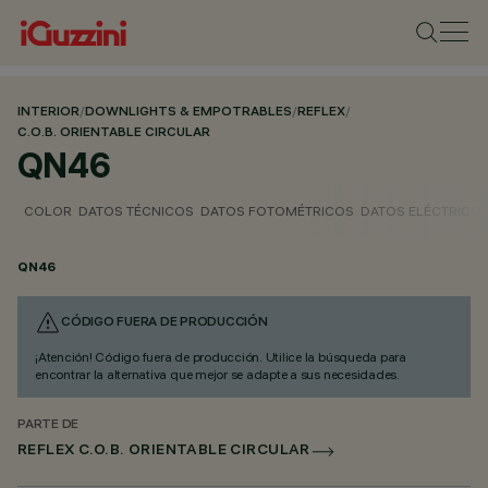
INTERIOR
/
DOWNLIGHTS & EMPOTRABLES
/
REFLEX
/
C.O.B. ORIENTABLE CIRCULAR
QN46
COLOR
DATOS TÉCNICOS
DATOS FOTOMÉTRICOS
DATOS ELÉCTRICO
QN46
CÓDIGO FUERA DE PRODUCCIÓN
¡Atención! Código fuera de producción. Utilice la búsqueda para
encontrar la alternativa que mejor se adapte a sus necesidades.
PARTE DE
REFLEX C.O.B. ORIENTABLE CIRCULAR