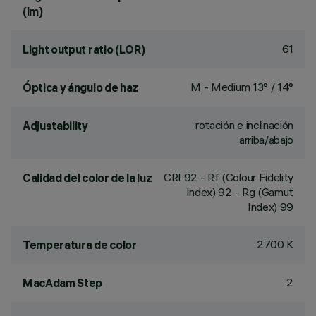
(lm)
61
Light output ratio (LOR)
M - Medium 13° / 14°
Óptica y ángulo de haz
rotación e inclinación
Adjustability
arriba/abajo
CRI
92
- Rf (Colour Fidelity
Calidad del color de la luz
Index) 92 - Rg (Gamut
Index) 99
2700 K
Temperatura de color
2
MacAdam Step