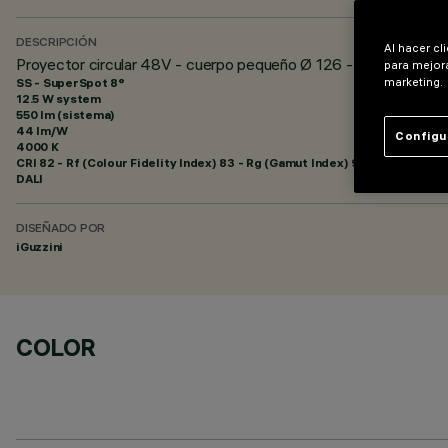
DESCRIPCIÓN
Al hacer cl
Proyector circular 48V - cuerpo pequeño Ø 126 - Super Spot 
para mejora
SS - SuperSpot 8°
marketing.
12.5 W system
550 lm (sistema)
44 lm/W
Configu
4000 K
CRI
82
- Rf (Colour Fidelity Index) 83 - Rg (Gamut Index) 95
DALI
DISEÑADO POR
iGuzzini
COLOR