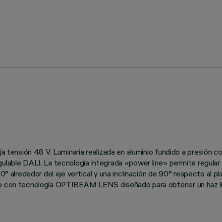
ja tensión 48 V. Luminaria realizada en aluminio fundido a presión c
ulable DALI. La tecnología integrada «power line» permite regular p
0° alrededor del eje vertical y una inclinación de 90° respecto al p
ico con tecnología OPTIBEAM LENS diseñado para obtener un haz l