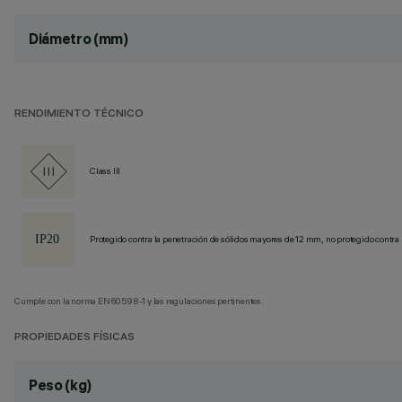
Diámetro (mm)
RENDIMIENTO TÉCNICO
Class III
Protegido contra la penetración de sólidos mayores de 12 mm, no protegido contra 
Cumple con la norma EN60598-1 y las regulaciones pertinentes.
PROPIEDADES FÍSICAS
Peso (kg)