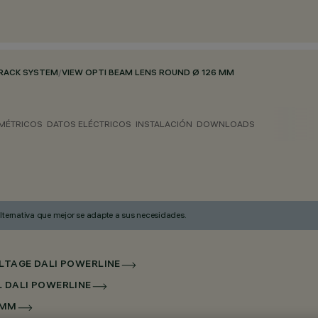
RACK SYSTEM
/
VIEW OPTI BEAM LENS ROUND Ø 126 MM
MÉTRICOS
DATOS ELÉCTRICOS
INSTALACIÓN
DOWNLOADS
alternativa que mejor se adapte a sus necesidades.
OLTAGE DALI POWERLINE
L DALI POWERLINE
6MM