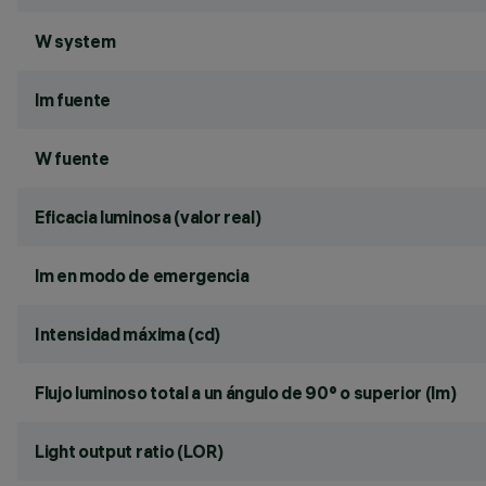
W system
lm fuente
W fuente
Eficacia luminosa (valor real)
lm en modo de emergencia
Intensidad máxima (cd)
Flujo luminoso total a un ángulo de 90° o superior (lm)
Light output ratio (LOR)