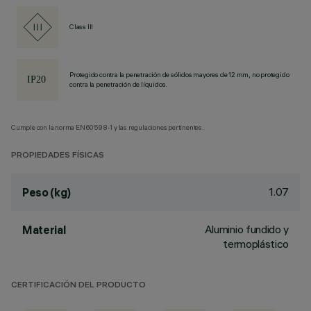
Class III
Protegido contra la penetración de sólidos mayores de 12 mm, no protegido
contra la penetración de líquidos.
Cumple con la norma EN60598-1 y las regulaciones pertinentes.
PROPIEDADES FÍSICAS
1.07
Peso (kg)
Aluminio fundido y
Material
termoplástico
CERTIFICACIÓN DEL PRODUCTO