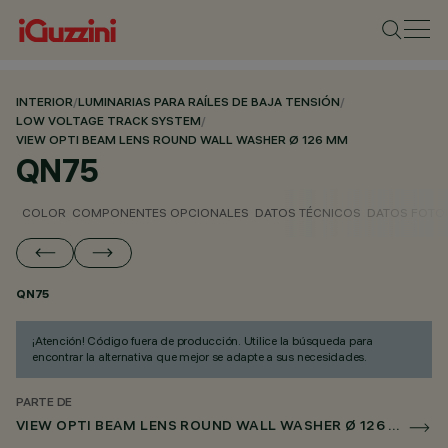
INTERIOR
/
LUMINARIAS PARA RAÍLES DE BAJA TENSIÓN
/
LOW VOLTAGE TRACK SYSTEM
/
VIEW OPTI BEAM LENS ROUND WALL WASHER Ø 126 MM
QN75
COLOR
COMPONENTES OPCIONALES
DATOS TÉCNICOS
DATOS FOTO
QN75
¡Atención! Código fuera de producción. Utilice la búsqueda para
encontrar la alternativa que mejor se adapte a sus necesidades.
PARTE DE
VIEW OPTI BEAM LENS ROUND WALL WASHER Ø 126 MM PARA RAÌL LOW VOLTAGE DALI POWERLINE