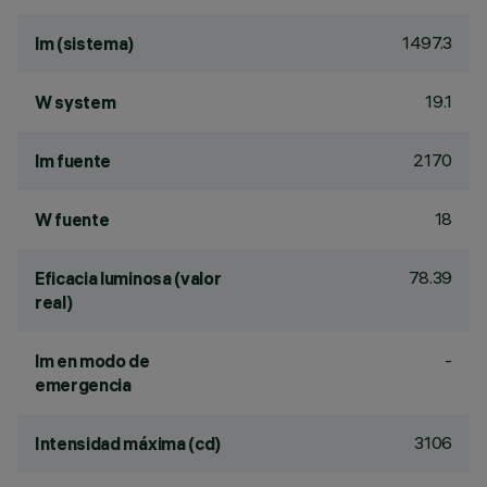
1497.3
lm (sistema)
19.1
W system
2170
lm fuente
18
W fuente
78.39
Eficacia luminosa (valor
real)
-
lm en modo de
emergencia
3106
Intensidad máxima (cd)