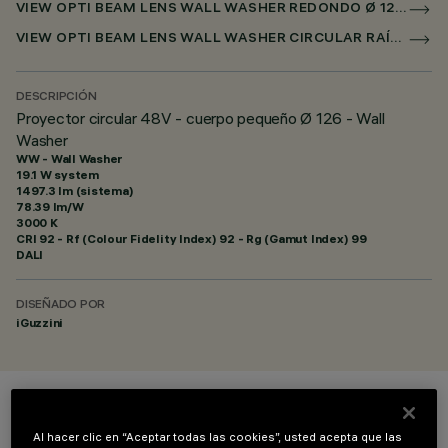
VIEW OPTI BEAM LENS WALL WASHER REDONDO Ø 126 MM PARA SUPERRAIL DALI POWERLINE
VIEW OPTI BEAM LENS WALL WASHER CIRCULAR RAÍL BAJO VOLTAJE Ø 126MM
DESCRIPCIÓN
Proyector circular 48V - cuerpo pequeño Ø 126 - Wall
Washer
WW - Wall Washer
19.1 W system
1497.3 lm (sistema)
78.39 lm/W
3000 K
CRI
92
- Rf (Colour Fidelity Index) 92 - Rg (Gamut Index) 99
DALI
DISEÑADO POR
iGuzzini
COLOR
Al hacer clic en “Aceptar todas las cookies”, usted acepta que las