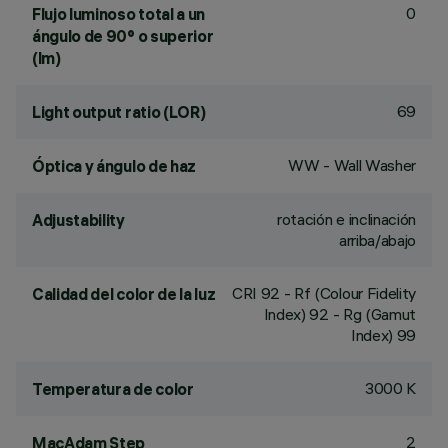
0
Flujo luminoso total a un
ángulo de 90° o superior
(lm)
69
Light output ratio (LOR)
WW - Wall Washer
Óptica y ángulo de haz
rotación e inclinación
Adjustability
arriba/abajo
CRI
92
- Rf (Colour Fidelity
Calidad del color de la luz
Index) 92 - Rg (Gamut
Index) 99
3000 K
Temperatura de color
2
MacAdam Step