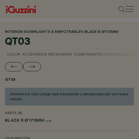
INTERIOR
/
DOWNLIGHTS & EMPOTRABLES
/
BLADE R
/
Ø170MM
QT03
COLOR
ACCESORIOS NECESARIOS
COMPONENTES OPCIONALES
DAT
QT03
Advertencia: Este código será actualizado y reemplazado por una nueva
versión.
PARTE DE
BLADE R Ø170MM
DESCRIPCIÓN