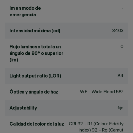
-
lm en modo de
emergencia
3403
Intensidad máxima (cd)
0
Flujo luminoso total a un
ángulo de 90° o superior
(lm)
84
Light output ratio (LOR)
WF - Wide Flood 58°
Óptica y ángulo de haz
fijo
Adjustability
CRI
92
- Rf (Colour Fidelity
Calidad del color de la luz
Index) 92 - Rg (Gamut