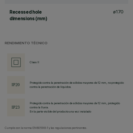
ø170
Recessed hole
dimensions (mm)
RENDIMIENTO TÉCNICO
Class II
Protegido contra la penetración de sólidos mayores de 12 mm, no protegido
contra la penetración de líquidos.
Protegido contra la penetración de sólidos mayores de 12 mm, protegido
contra la lluvia.
En la parte visible del producto una vez instalado
Cumple con la norma EN60598-1 y las regulaciones pertinentes.