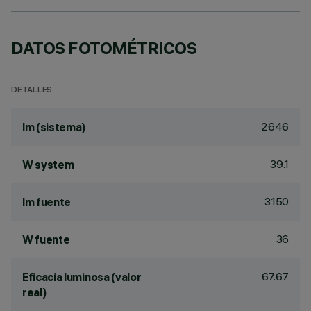
DATOS FOTOMÉTRICOS
DETALLES
2646
lm (sistema)
39.1
W system
3150
lm fuente
36
W fuente
67.67
Eficacia luminosa (valor
real)