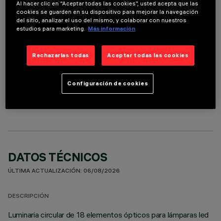
ACCESORIOS NECESARIOS
Al hacer clic en “Aceptar todas las cookies”, usted acepta que las
cookies se guarden en su dispositivo para mejorar la navegación
Es necesario pedir uno de los accesorios necesarios para instalar y utilizar correctamente el
del sitio, analizar el uso del mismo, y colaborar con nuestros
producto:
estudios para marketing.
Más información
Rechazarlas todas
Aceptar todas las cookies
COMPONENTES OPCIONALES
Configuración de cookies
DATOS TÉCNICOS
ÚLTIMA ACTUALIZACIÓN: 06/08/2026
DESCRIPCIÓN
Luminaria circular de 18 elementos ópticos para lámparas led