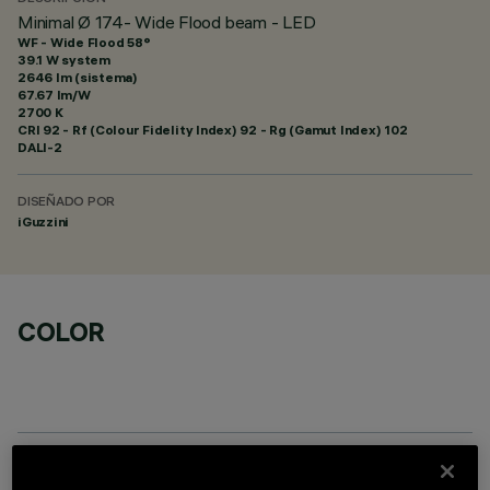
Minimal Ø 174- Wide Flood beam - LED
WF - Wide Flood 58°
39.1 W system
2646 lm (sistema)
67.67 lm/W
2700 K
CRI
92
- Rf (Colour Fidelity Index) 92 - Rg (Gamut Index) 102
DALI-2
DISEÑADO POR
iGuzzini
COLOR