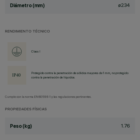
ø234
Diámetro (mm)
RENDIMIENTO TÉCNICO
Class I
Protegido contra la penetración de sólidos mayores de 1 mm, no protegido
contra la penetración de líquidos.
Cumple con la norma EN60598-1 y las regulaciones pertinentes.
PROPIEDADES FÍSICAS
1.76
Peso (kg)