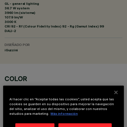
GL - general lighting
36.7 W system
3960 lm (sistema)
107.9 lm/W
3000 K
CRI
92
- Rf (Colour Fidelity Index) 92 - Rg (Gamut Index) 99
DALI-2
DISEÑADO POR
iGuzzini
COLOR
Al hacer clic en “Aceptar todas las cookies”, usted acepta que las
cookies se guarden en su dispositivo para mejorar la navegación
del sitio, analizar el uso del mismo, y colaborar con nuestros
estudios para marketing.
Más información
COMPONENTES OPCIONALES