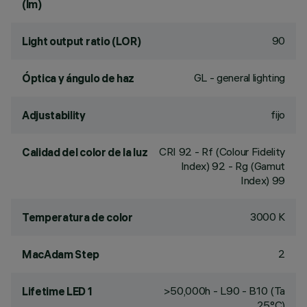
(lm)
90
Light output ratio (LOR)
GL - general lighting
Óptica y ángulo de haz
fijo
Adjustability
CRI
92
- Rf (Colour Fidelity
Calidad del color de la luz
Index) 92 - Rg (Gamut
Index) 99
3000 K
Temperatura de color
2
MacAdam Step
>50,000h - L90 - B10 (Ta
Lifetime LED 1
25°C)