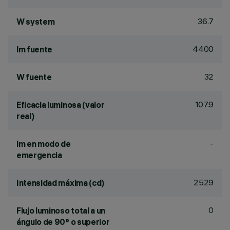
36.7
W system
4400
lm fuente
32
W fuente
107.9
Eficacia luminosa (valor
real)
-
lm en modo de
emergencia
2529
Intensidad máxima (cd)
0
Flujo luminoso total a un
ángulo de 90° o superior