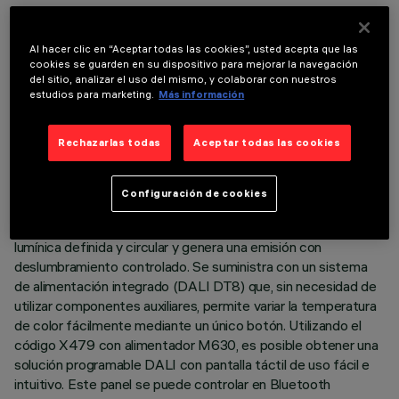
mezclando la emisión de 10 leds 2700K y 10 leds 6500K de
elevado índice de reproducción cromática. Cada elemento
óptico contiene un LED warm y un LED cool, y gira
Al hacer clic en “Aceptar todas las cookies”, usted acepta que las
cookies se guarden en su dispositivo para mejorar la navegación
progresivamente 72° para cubrir un ángulo de 360° para 10
del sitio, analizar el uso del mismo, y colaborar con nuestros
LED y obtener una mezcla perfecta en el suelo, incluso con
estudios para marketing.
Más información
productos de diferentes dimensiones. Cuerpo principal con
superficie radiante de aluminio fundido a presión, versión con
Rechazarlas todas
Aceptar todas las cookies
marco perimetral de tope. Ópticas de alta definición de
termoplástico metalizado -flood beam- integradas en
posición retrasada en el apantallamiento antideslumbramiento
Configuración de cookies
negro. La composición de la estructura del sistema óptico
evita el efecto puntiforme, permite obtener una distribución
lumínica definida y circular y genera una emisión con
deslumbramiento controlado. Se suministra con un sistema
de alimentación integrado (DALI DT8) que, sin necesidad de
utilizar componentes auxiliares, permite variar la temperatura
de color fácilmente mediante un único botón. Utilizando el
código X479 con alimentador M630, es posible obtener una
solución programable DALI con pantalla táctil de uso fácil e
intuitivo. Este panel se puede controlar en Bluetooth