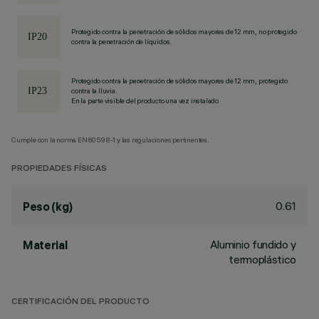
Protegido contra la penetración de sólidos mayores de 12 mm, no protegido
contra la penetración de líquidos.
Protegido contra la penetración de sólidos mayores de 12 mm, protegido
contra la lluvia.
En la parte visible del producto una vez instalado
Cumple con la norma EN60598-1 y las regulaciones pertinentes.
PROPIEDADES FÍSICAS
0.61
Peso (kg)
Aluminio fundido y
Material
termoplástico
CERTIFICACIÓN DEL PRODUCTO