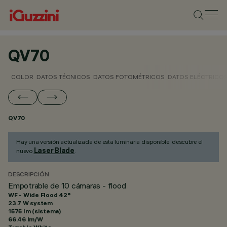
QV70
COLOR
DATOS TÉCNICOS
DATOS FOTOMÉTRICOS
DATOS ELÉCTRICO
QV70
Hay una versión actualizada de esta luminaria disponible: descubre el
Laser Blade
nuevo
.
DESCRIPCIÓN
Empotrable de 10 cámaras - flood
WF - Wide Flood 42°
23.7 W system
1575 lm (sistema)
66.46 lm/W