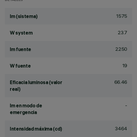
DETALLES
1575
lm (sistema)
23.7
W system
2250
lm fuente
19
W fuente
66.46
Eficacia luminosa (valor
real)
-
lm en modo de
emergencia
3464
Intensidad máxima (cd)