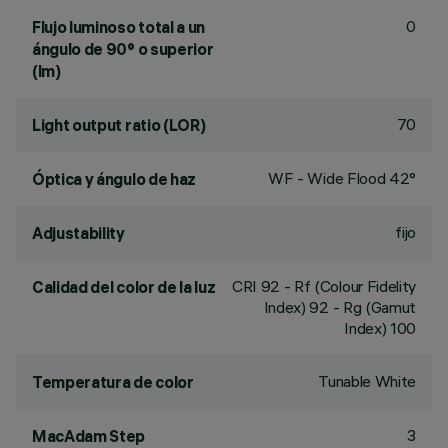
0
Flujo luminoso total a un
ángulo de 90° o superior
(lm)
70
Light output ratio (LOR)
WF - Wide Flood 42°
Óptica y ángulo de haz
fijo
Adjustability
CRI
92
- Rf (Colour Fidelity
Calidad del color de la luz
Index) 92 - Rg (Gamut
Index) 100
Tunable White
Temperatura de color
3
MacAdam Step