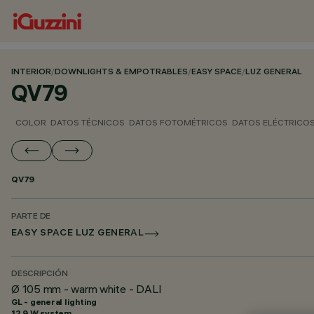
INTERIOR
/
DOWNLIGHTS & EMPOTRABLES
/
EASY SPACE
/
LUZ GENERAL
QV79
COLOR
DATOS TÉCNICOS
DATOS FOTOMÉTRICOS
DATOS ELÉCTRICO
QV79
PARTE DE
EASY SPACE LUZ GENERAL
DESCRIPCIÓN
Ø 105 mm - warm white - DALI
GL - general lighting
12.9 W system