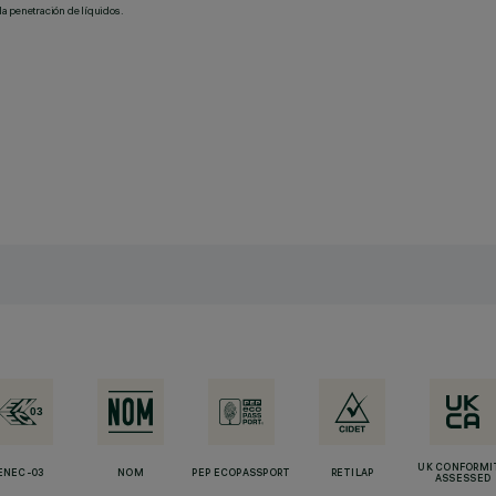
la penetración de líquidos.
UK CONFORMI
ENEC-03
NOM
PEP ECOPASSPORT
RETILAP
ASSESSED