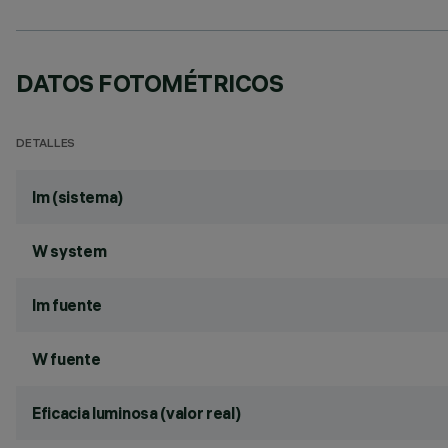
DATOS FOTOMÉTRICOS
DETALLES
lm (sistema)
W system
lm fuente
W fuente
Eficacia luminosa (valor real)