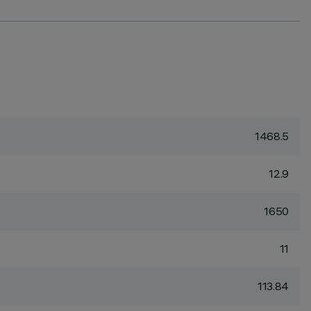
1468.5
12.9
1650
11
113.84