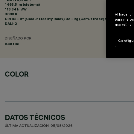
1468.5 lm (sistema)
113.84 lm/W
3000 K
Al hacer cl
CRI
92
- Rf (Colour Fidelity Index) 92 - Rg (Gamut Index) 99
para mejora
DALI-2
marketing.
DISEÑADO POR
Configu
iGuzzini
COLOR
DATOS TÉCNICOS
ÚLTIMA ACTUALIZACIÓN: 05/08/2026