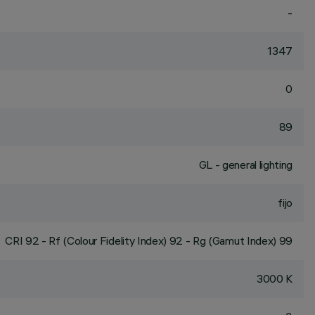
-
1347
0
89
GL - general lighting
fijo
CRI
92
- Rf (Colour Fidelity Index) 92 - Rg (Gamut Index) 99
3000 K