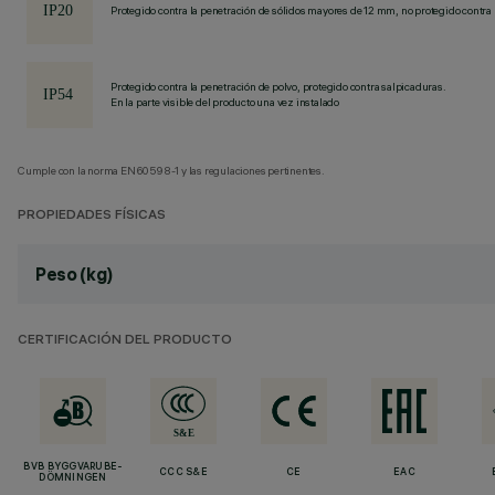
Protegido contra la penetración de sólidos mayores de 12 mm, no protegido contra 
Protegido contra la penetración de polvo, protegido contra salpicaduras.
En la parte visible del producto una vez instalado
Cumple con la norma EN60598-1 y las regulaciones pertinentes.
PROPIEDADES FÍSICAS
Peso (kg)
CERTIFICACIÓN DEL PRODUCTO
BVB BYGGVARUBE-
CCC S&E
CE
EAC
DÖMNINGEN