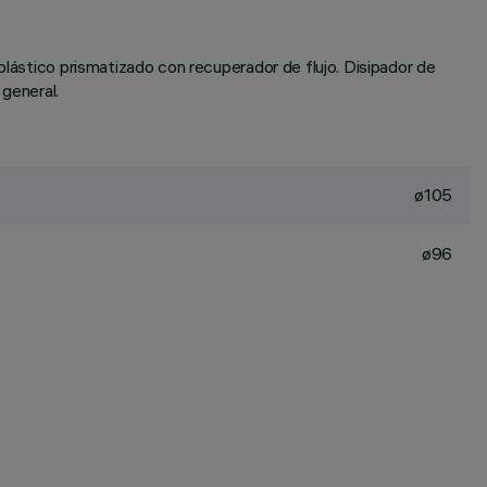
plástico prismatizado con recuperador de flujo. Disipador de
 general.
ø105
ø96