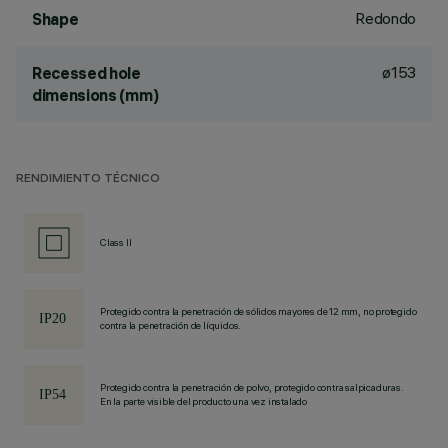
Redondo
Shape
ø153
Recessed hole
dimensions (mm)
RENDIMIENTO TÉCNICO
Class II
Protegido contra la penetración de sólidos mayores de 12 mm, no protegido
contra la penetración de líquidos.
Protegido contra la penetración de polvo, protegido contra salpicaduras.
En la parte visible del producto una vez instalado