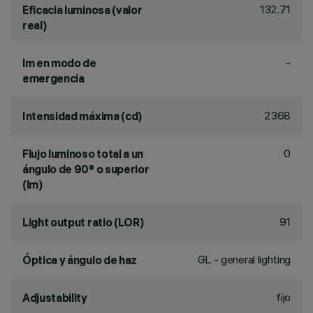
132.71
Eficacia luminosa (valor
real)
-
lm en modo de
emergencia
2368
Intensidad máxima (cd)
0
Flujo luminoso total a un
ángulo de 90° o superior
(lm)
91
Light output ratio (LOR)
GL - general lighting
Óptica y ángulo de haz
fijo
Adjustability