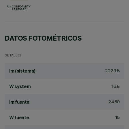
UK CONFORMITY
ASSESSED
DATOS FOTOMÉTRICOS
DETALLES
2229.5
lm (sistema)
16.8
W system
2450
lm fuente
15
W fuente