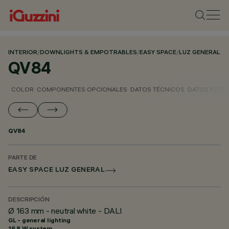
INTERIOR
/
DOWNLIGHTS & EMPOTRABLES
/
EASY SPACE
/
LUZ GENERAL
QV84
COLOR
COMPONENTES OPCIONALES
DATOS TÉCNICOS
DATOS FOTO
QV84
PARTE DE
EASY SPACE LUZ GENERAL
DESCRIPCIÓN
Ø 163 mm - neutral white - DALI
GL - general lighting
16.8 W system