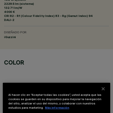
2229.5 lm (sistema)
132.71 lm/W
4000 K
CRI
82
- Rf (Colour Fidelity Index) 83 - Rg (Gamut Index) 94
DALI-2
DISEÑADO POR
iGuzzini
COLOR
Al hacer clic en “Aceptar todas las cookies”, usted acepta que las
COMPONENTES OPCIONALES
cookies se guarden en su dispositivo para mejorar la navegación
del sitio, analizar el uso del mismo, y colaborar con nuestros
estudios para marketing.
Más información