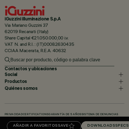
iGuzzini illuminazione S.p.A
Via Mariano Guzzini 37
62019 Recanati (Italy)
Share Capital €21.050.000,00 i.v.
VAT N. and R.I. : (IT)00082630435
CCIAA Macerata, R.E.A. 40632
Contactos y ubicaciones
Social
Productos
Quiénes somos
PRIVACIDAD
CERTIFICATIONS
GARANTÍA DE 5 AÑOS
SISTEMA DE DENUNCIAS
POLÍTICA DE COOKIES
ACCESSIBILITY STATEMENT
NUESTROS CÓDIGOS
AÑADIR A FAVORITOS
SAVE
DOWNLOADS
SPECS
KNOWLEDGE BASE (LOGIN REQUIRED)
DOWNLOADS