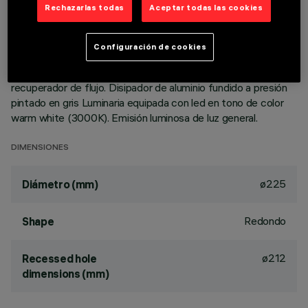
Rechazarlas todas
Aceptar todas las cookies
DESCRIPCIÓN
Luminaria circular fija para usar con lámpara LED de
Configuración de cookies
tecnología C.o.B. Versión con marco para instalación en
apoyo. Reflector termoplástico prismatizado con
recuperador de flujo. Disipador de aluminio fundido a presión
pintado en gris Luminaria equipada con led en tono de color
warm white (3000K). Emisión luminosa de luz general.
DIMENSIONES
ø225
Diámetro (mm)
Redondo
Shape
ø212
Recessed hole
dimensions (mm)