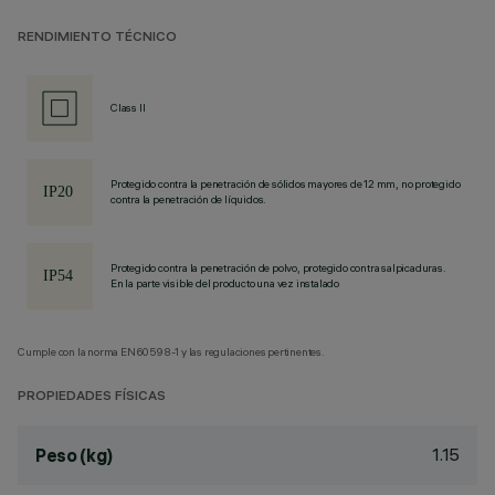
RENDIMIENTO TÉCNICO
Class II
Protegido contra la penetración de sólidos mayores de 12 mm, no protegido
contra la penetración de líquidos.
Protegido contra la penetración de polvo, protegido contra salpicaduras.
En la parte visible del producto una vez instalado
Cumple con la norma EN60598-1 y las regulaciones pertinentes.
PROPIEDADES FÍSICAS
1.15
Peso (kg)