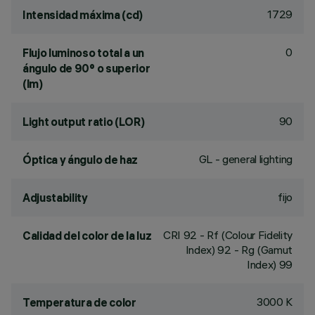
1729
Intensidad máxima (cd)
0
Flujo luminoso total a un
ángulo de 90° o superior
(lm)
90
Light output ratio (LOR)
GL - general lighting
Óptica y ángulo de haz
fijo
Adjustability
CRI
92
- Rf (Colour Fidelity
Calidad del color de la luz
Index) 92 - Rg (Gamut
Index) 99
3000 K
Temperatura de color