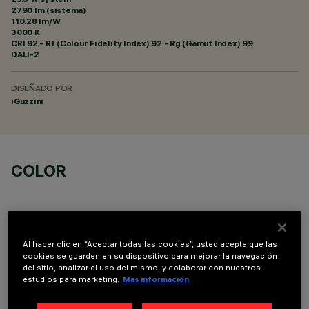
2790 lm (sistema)
110.28 lm/W
3000 K
CRI
92
- Rf (Colour Fidelity Index) 92 - Rg (Gamut Index) 99
DALI-2
DISEÑADO POR
iGuzzini
COLOR
Al hacer clic en “Aceptar todas las cookies”, usted acepta que las
cookies se guarden en su dispositivo para mejorar la navegación
DATOS TÉCNICOS
del sitio, analizar el uso del mismo, y colaborar con nuestros
estudios para marketing.
Más información
ÚLTIMA ACTUALIZACIÓN: 06/08/2026