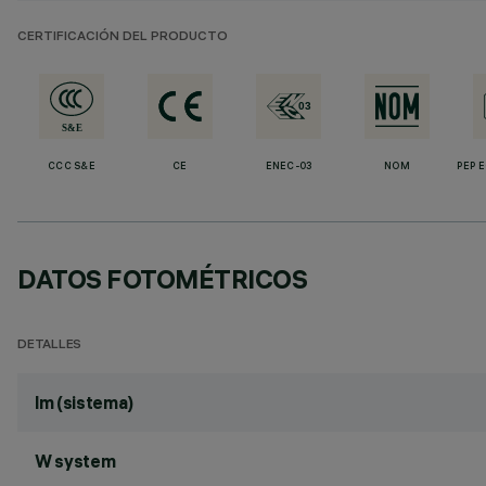
CERTIFICACIÓN DEL PRODUCTO
CCC S&E
CE
ENEC-03
NOM
PEP 
DATOS FOTOMÉTRICOS
DETALLES
lm (sistema)
W system