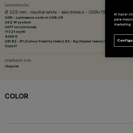
DESCRIPCIÓN
Ø 225 mm - neutral white - electrónico - UGR<19
Al hacer cl
UGR - Luminance control UGR<19
para mejora
26.2 W system
marketing.
3071 lm (sistema)
117.21 lm/W
4000 K
Configu
CRI
82
- Rf (Colour Fidelity Index) 83 - Rg (Gamut Index) 94
On/off
DISEÑADO POR
iGuzzini
COLOR