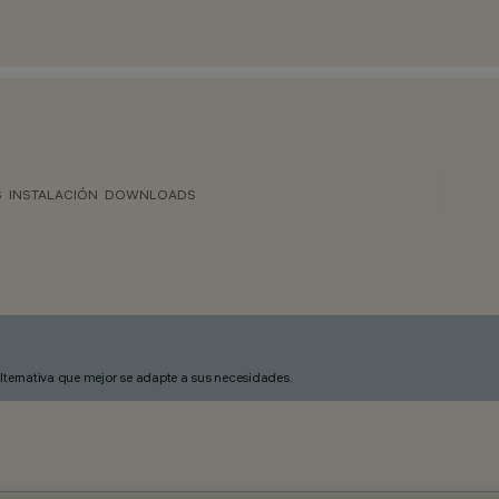
S
INSTALACIÓN
DOWNLOADS
alternativa que mejor se adapte a sus necesidades.