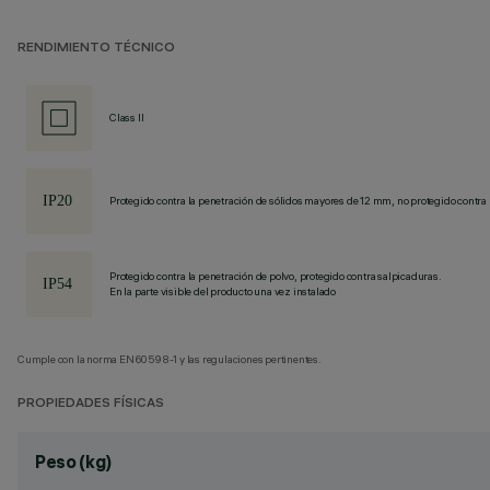
RENDIMIENTO TÉCNICO
Class II
Protegido contra la penetración de sólidos mayores de 12 mm, no protegido contra 
Protegido contra la penetración de polvo, protegido contra salpicaduras.
En la parte visible del producto una vez instalado
Cumple con la norma EN60598-1 y las regulaciones pertinentes.
PROPIEDADES FÍSICAS
Peso (kg)