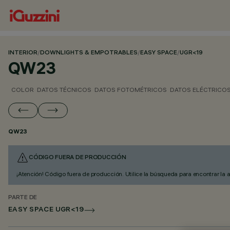
INTERIOR
/
DOWNLIGHTS & EMPOTRABLES
/
EASY SPACE
/
UGR<19
QW23
COLOR
DATOS TÉCNICOS
DATOS FOTOMÉTRICOS
DATOS ELÉCTRICO
QW23
CÓDIGO FUERA DE PRODUCCIÓN
¡Atención! Código fuera de producción. Utilice la búsqueda para encontrar la 
PARTE DE
EASY SPACE UGR<19