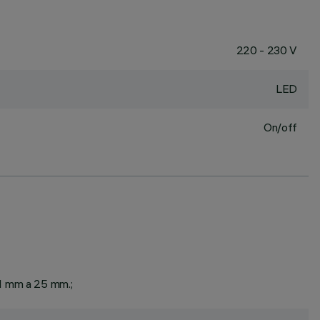
220 - 230 V
LED
On/off
 1 mm a 25 mm.;