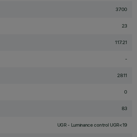
3700
23
117.21
-
2811
0
83
UGR - Luminance control UGR<19