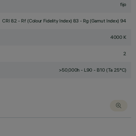
fijo
CRI
82
- Rf (Colour Fidelity Index) 83 - Rg (Gamut Index) 94
4000 K
2
>50,000h - L90 - B10 (Ta 25°C)