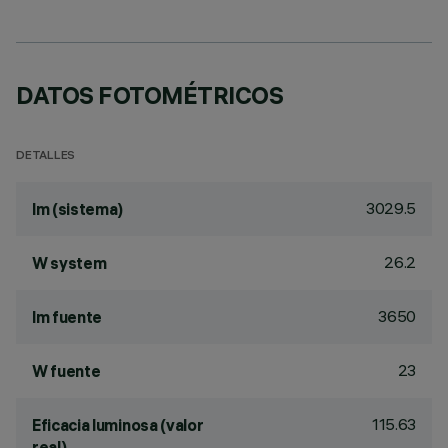
DATOS FOTOMÉTRICOS
DETALLES
3029.5
lm (sistema)
26.2
W system
3650
lm fuente
23
W fuente
115.63
Eficacia luminosa (valor
real)