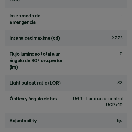
-
lm en modo de
emergencia
2773
Intensidad máxima (cd)
0
Flujo luminoso total a un
ángulo de 90° o superior
(lm)
83
Light output ratio (LOR)
UGR - Luminance control
Óptica y ángulo de haz
UGR<19
fijo
Adjustability