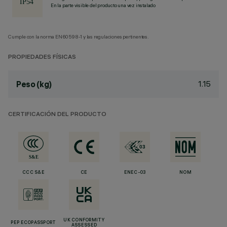
En la parte visible del producto una vez instalado
Cumple con la norma EN60598-1 y las regulaciones pertinentes.
PROPIEDADES FÍSICAS
1.15
Peso (kg)
CERTIFICACIÓN DEL PRODUCTO
CCC S&E
CE
ENEC-03
NOM
UK CONFORMITY
PEP ECOPASSPORT
ASSESSED