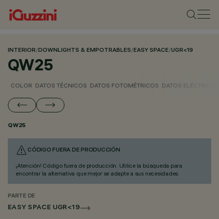
INTERIOR
/
DOWNLIGHTS & EMPOTRABLES
/
EASY SPACE
/
UGR<19
QW25
COLOR
DATOS TÉCNICOS
DATOS FOTOMÉTRICOS
DATOS ELÉCTRICO
QW25
CÓDIGO FUERA DE PRODUCCIÓN
¡Atención! Código fuera de producción. Utilice la búsqueda para
encontrar la alternativa que mejor se adapte a sus necesidades.
PARTE DE
EASY SPACE UGR<19