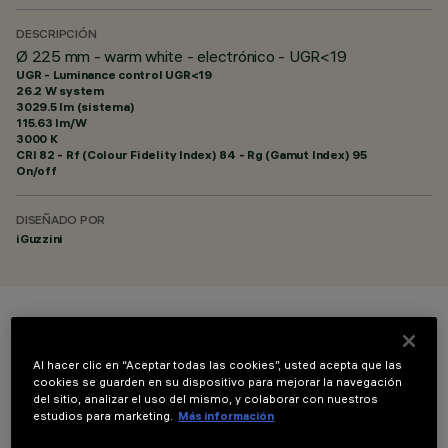
DESCRIPCIÓN
Ø 225 mm - warm white - electrónico - UGR<19
UGR - Luminance control UGR<19
26.2 W system
3029.5 lm (sistema)
115.63 lm/W
3000 K
CRI
82
- Rf (Colour Fidelity Index) 84 - Rg (Gamut Index) 95
On/off
DISEÑADO POR
iGuzzini
COLOR
Al hacer clic en “Aceptar todas las cookies”, usted acepta que las
cookies se guarden en su dispositivo para mejorar la navegación
del sitio, analizar el uso del mismo, y colaborar con nuestros
estudios para marketing.
Más información