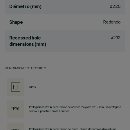
ø225
Diámetro (mm)
Redondo
Shape
ø212
Recessed hole
dimensions (mm)
RENDIMIENTO TÉCNICO
Class II
Protegido contra la penetración de sólidos mayores de 12 mm, no protegido
contra la penetración de líquidos.
Protegido contra la penetración de polvo, protegido contra salpicaduras.