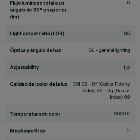
0
Flujo luminoso total a un
ángulo de 90° o superior
(lm)
85
Light output ratio (LOR)
GL - general lighting
Óptica y ángulo de haz
fijo
Adjustability
CRI
92
- Rf (Colour Fidelity
Calidad del color de la luz
Index) 92 - Rg (Gamut
Index) 99
3000 K
Temperatura de color
2
MacAdam Step