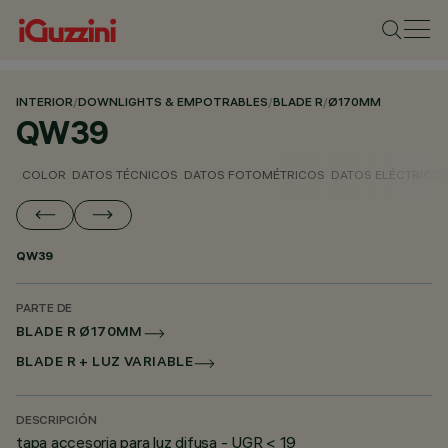
INTERIOR
/
DOWNLIGHTS & EMPOTRABLES
/
BLADE R
/
Ø170MM
QW39
COLOR
DATOS TÉCNICOS
DATOS FOTOMÉTRICOS
DATOS ELÉCTRICO
QW39
PARTE DE
BLADE R Ø170MM
BLADE R + LUZ VARIABLE
DESCRIPCIÓN
tapa accesoria para luz difusa - UGR < 19