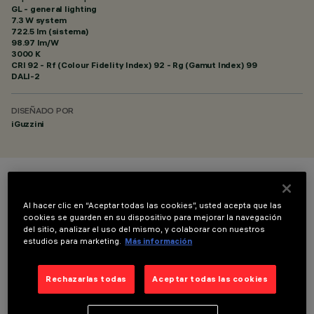
GL - general lighting
7.3 W system
722.5 lm (sistema)
98.97 lm/W
3000 K
CRI
92
- Rf (Colour Fidelity Index) 92 - Rg (Gamut Index) 99
DALI-2
DISEÑADO POR
iGuzzini
COLOR
Al hacer clic en “Aceptar todas las cookies”, usted acepta que las
cookies se guarden en su dispositivo para mejorar la navegación
del sitio, analizar el uso del mismo, y colaborar con nuestros
estudios para marketing.
Más información
Rechazarlas todas
Aceptar todas las cookies
DATOS TÉCNICOS