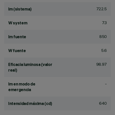
722.5
lm (sistema)
7.3
W system
850
lm fuente
5.6
W fuente
98.97
Eficacia luminosa (valor
real)
-
lm en modo de
emergencia
640
Intensidad máxima (cd)