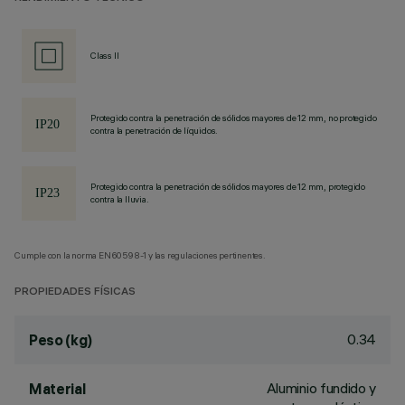
Class II
Protegido contra la penetración de sólidos mayores de 12 mm, no protegido
contra la penetración de líquidos.
Protegido contra la penetración de sólidos mayores de 12 mm, protegido
contra la lluvia.
Cumple con la norma EN60598-1 y las regulaciones pertinentes.
PROPIEDADES FÍSICAS
0.34
Peso (kg)
Aluminio fundido y
Material