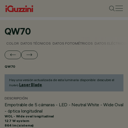
QW70
COLOR
DATOS TÉCNICOS
DATOS FOTOMÉTRICOS
DATOS ELÉCTRICO
QW70
Hay una versión actualizada de esta luminaria disponible: descubre el
Laser Blade
nuevo
.
DESCRIPCIÓN
Empotrable de 5 cámaras - LED - Neutral White - Wide Oval
- óptica longitudinal
WOL - Wide oval longitudinal
12.7 W system
864 lm (sistema)