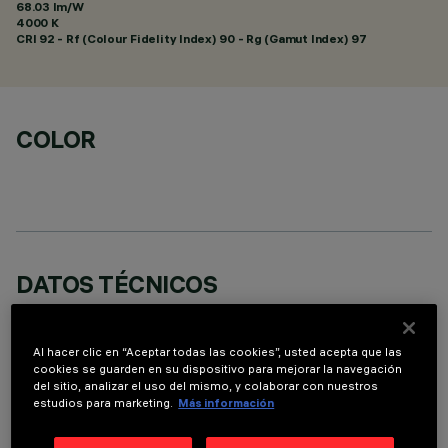
68.03 lm/W
4000 K
CRI
92
- Rf (Colour Fidelity Index) 90 - Rg (Gamut Index) 97
COLOR
DATOS TÉCNICOS
ÚLTIMA ACTUALIZACIÓN: 05/08/2026
Al hacer clic en “Aceptar todas las cookies”, usted acepta que las
DESCRIPCIÓN
cookies se guarden en su dispositivo para mejorar la navegación
del sitio, analizar el uso del mismo, y colaborar con nuestros
Luminaria miniaturizada empotrable rectangular de 5
estudios para marketing.
Más información
elementos ópticos con fuentes LED - ópticas fijas Wide
Oval - emisión asimétrica de apertura ancha con efecto