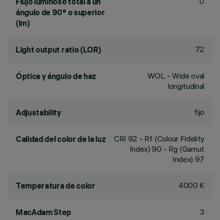
0
Flujo luminoso total a un
ángulo de 90° o superior
(lm)
72
Light output ratio (LOR)
WOL - Wide oval
Óptica y ángulo de haz
longitudinal
fijo
Adjustability
CRI
92
- Rf (Colour Fidelity
Calidad del color de la luz
Index) 90 - Rg (Gamut
Index) 97
4000 K
Temperatura de color
3
MacAdam Step