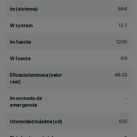
864
lm (sistema)
12.7
W system
1200
lm fuente
9.9
W fuente
68.03
Eficacia luminosa (valor
real)
-
lm en modo de
emergencia
833
Intensidad máxima (cd)