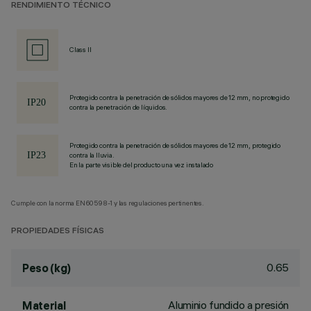
RENDIMIENTO TÉCNICO
Class II
Protegido contra la penetración de sólidos mayores de 12 mm, no protegido
contra la penetración de líquidos.
Protegido contra la penetración de sólidos mayores de 12 mm, protegido
contra la lluvia.
En la parte visible del producto una vez instalado
Cumple con la norma EN60598-1 y las regulaciones pertinentes.
PROPIEDADES FÍSICAS
0.65
Peso (kg)
Aluminio fundido a presión
Material