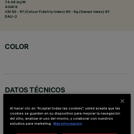
74.48 lm/W
4000 K
CRI
92
- Rf (Colour Fidelity Index) 90 - Rg (Gamut Index) 97
DALI-2
COLOR
DATOS TÉCNICOS
ÚLTIMA ACTUALIZACIÓN: 06/08/2026
Al hacer clic en “Aceptar todas las cookies”, usted acepta que las
cookies se guarden en su dispositivo para mejorar la navegación
DESCRIPCIÓN
del sitio, analizar el uso del mismo, y colaborar con nuestros
estudios para marketing.
Más información
Luminaria miniaturizada empotrable rectangular de 10
elementos ópticos con fuentes LED - ópticas fijas Wide