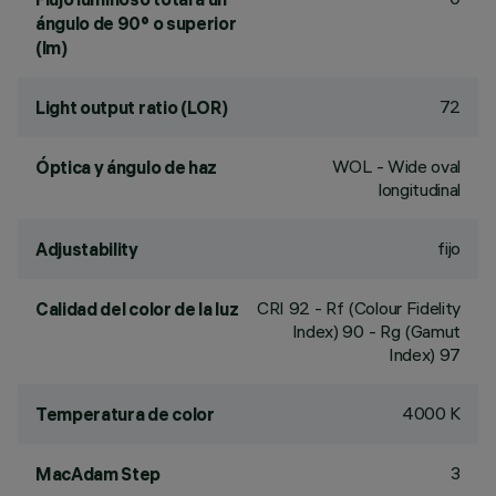
ángulo de 90° o superior
(lm)
72
Light output ratio (LOR)
WOL - Wide oval
Óptica y ángulo de haz
longitudinal
fijo
Adjustability
CRI
92
- Rf (Colour Fidelity
Calidad del color de la luz
Index) 90 - Rg (Gamut
Index) 97
4000 K
Temperatura de color
3
MacAdam Step