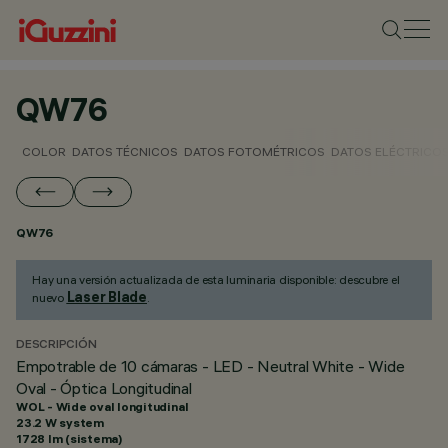
QW76
COLOR
DATOS TÉCNICOS
DATOS FOTOMÉTRICOS
DATOS ELÉCTRICO
QW76
Hay una versión actualizada de esta luminaria disponible: descubre el
Laser Blade
nuevo
.
DESCRIPCIÓN
Empotrable de 10 cámaras - LED - Neutral White - Wide
Oval - Óptica Longitudinal
WOL - Wide oval longitudinal
23.2 W system
1728 lm (sistema)