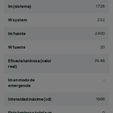
1728
lm (sistema)
23.2
W system
2400
lm fuente
20
W fuente
74.48
Eficacia luminosa (valor
real)
-
lm en modo de
emergencia
1666
Intensidad máxima (cd)
0
Flujo luminoso total a un