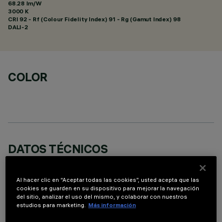
68.28 lm/W
3000 K
CRI
92
- Rf (Colour Fidelity Index) 91 - Rg (Gamut Index) 98
DALI-2
COLOR
DATOS TÉCNICOS
ÚLTIMA ACTUALIZACIÓN: 05/08/2026
Al hacer clic en “Aceptar todas las cookies”, usted acepta que las
cookies se guarden en su dispositivo para mejorar la navegación
DESCRIPCIÓN
del sitio, analizar el uso del mismo, y colaborar con nuestros
Luminaria miniaturizada empotrable rectangular de 10
estudios para marketing.
Más información
elementos ópticos con fuentes LED - ópticas fijas Wide