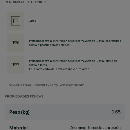
RENDIMIENTO TÉCNICO
Class II
Protegido contra la penetración de sólidos mayores de 12 mm, no protegido
contra la penetración de líquidos.
Protegido contra la penetración de sólidos mayores de 12 mm, protegido
contra la lluvia.
En la parte visible del producto una vez instalado
Cumple con la norma EN60598-1 y las regulaciones pertinentes.
PROPIEDADES FÍSICAS
0.65
Peso (kg)
Aluminio fundido a presión
Material