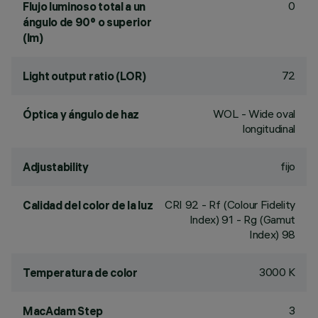
0
Flujo luminoso total a un
ángulo de 90° o superior
(lm)
72
Light output ratio (LOR)
WOL - Wide oval
Óptica y ángulo de haz
longitudinal
fijo
Adjustability
CRI
92
- Rf (Colour Fidelity
Calidad del color de la luz
Index) 91 - Rg (Gamut
Index) 98
3000 K
Temperatura de color
3
MacAdam Step