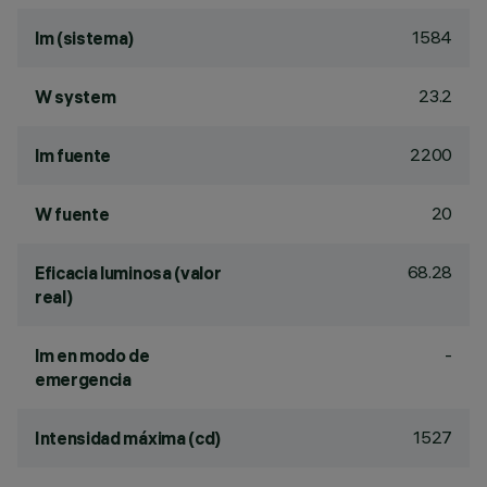
1584
lm (sistema)
23.2
W system
2200
lm fuente
20
W fuente
68.28
Eficacia luminosa (valor
real)
-
lm en modo de
emergencia
1527
Intensidad máxima (cd)