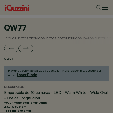
QW77
COLOR
DATOS TÉCNICOS
DATOS FOTOMÉTRICOS
DATOS ELÉCTRICO
QW77
Hay una versión actualizada de esta luminaria disponible: descubre el
Laser Blade
nuevo
.
DESCRIPCIÓN
Empotrable de 10 cámaras - LED - Warm White - Wide Oval
- Óptica Longitudinal
WOL - Wide oval longitudinal
23.2 W system
1584 lm (sistema)