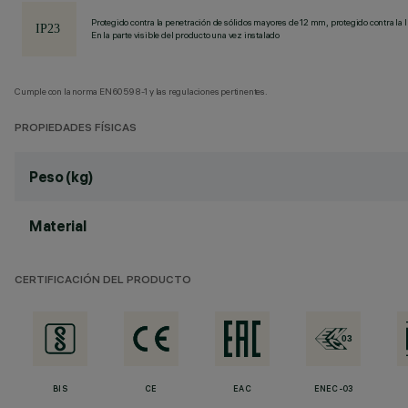
Protegido contra la penetración de sólidos mayores de 12 mm, protegido contra la l
En la parte visible del producto una vez instalado
Cumple con la norma EN60598-1 y las regulaciones pertinentes.
PROPIEDADES FÍSICAS
Peso (kg)
Material
CERTIFICACIÓN DEL PRODUCTO
BIS
CE
EAC
ENEC-03