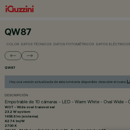
QW87
COLOR
DATOS TÉCNICOS
DATOS FOTOMÉTRICOS
DATOS ELÉCTRICO
QW87
L
Hay una versión actualizada de esta luminaria disponible: descubre el nuevo
DESCRIPCIÓN
Empotrable de 10 cámaras - LED - Warm White - Oval Wide - Ó
WOT - Wide oval transversal
23.2 W system
1455.5 lm (sistema)
62.74 lm/W
2700 K