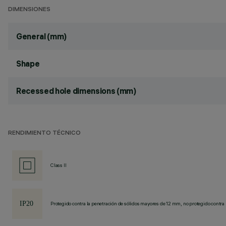
DIMENSIONES
General (mm)
Shape
Recessed hole dimensions (mm)
RENDIMIENTO TÉCNICO
Class II
Protegido contra la penetración de sólidos mayores de 12 mm, no protegido contra 