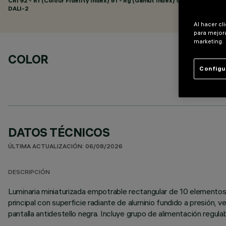
CRI
92
- Rf (Colour Fidelity Index) 91 - Rg (Gamut Index) 98
DALI-2
Al hacer cl
para mejora
marketing.
COLOR
Configu
DATOS TÉCNICOS
ÚLTIMA ACTUALIZACIÓN: 06/08/2026
DESCRIPCIÓN
Luminaria miniaturizada empotrable rectangular de 10 elementos
principal con superficie radiante de aluminio fundido a presión, 
pantalla antidestello negra. Incluye grupo de alimentación regula