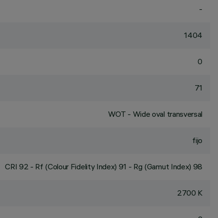
-
1404
0
71
WOT - Wide oval transversal
fijo
CRI
92
- Rf (Colour Fidelity Index) 91 - Rg (Gamut Index) 98
2700 K