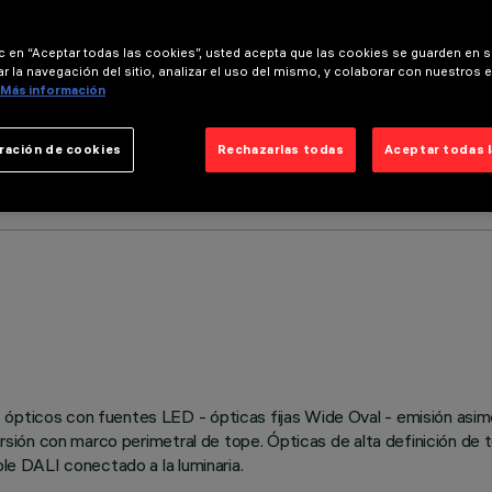
ic en “Aceptar todas las cookies”, usted acepta que las cookies se guarden en s
r la navegación del sitio, analizar el uso del mismo, y colaborar con nuestros 
Más información
ración de cookies
Rechazarlas todas
Aceptar todas 
 ópticos con fuentes LED - ópticas fijas Wide Oval - emisión asim
versión con marco perimetral de tope. Ópticas de alta definición de
ble DALI conectado a la luminaria.