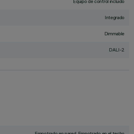
Equipo de control incluido
Integrado
Dimmable
DALI-2
Empotrado en pared, Empotrado en el techo