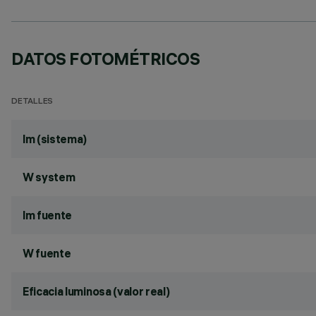
DATOS FOTOMÉTRICOS
DETALLES
lm (sistema)
W system
lm fuente
W fuente
Eficacia luminosa (valor real)