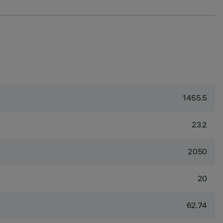
1455.5
23.2
2050
20
62.74