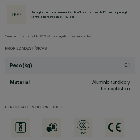
Protegido contra la penetración de sólidos mayores de 12 mm, no protegido
contra la penetración de líquidos.
Cumple con la norma EN60598-1 y las regulaciones pertinentes.
PROPIEDADES FÍSICAS
0.1
Peso (kg)
Aluminio fundido y
Material
termoplástico
CERTIFICACIÓN DEL PRODUCTO