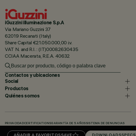
iGuzzini illuminazione S.p.A
Via Mariano Guzzini 37
62019 Recanati (Italy)
Share Capital €21.050.000,00 i.v.
VAT N. and R.I. : (IT)00082630435
CCIAA Macerata, R.E.A. 40632
Contactos y ubicaciones
Social
Productos
Quiénes somos
PRIVACIDAD
CERTIFICATIONS
GARANTÍA DE 5 AÑOS
SISTEMA DE DENUNCIAS
POLÍTICA DE COOKIES
ACCESSIBILITY STATEMENT
NUESTROS CÓDIGOS
AÑADIR A FAVORITOS
SAVE
DOWNLOADS
SPECS