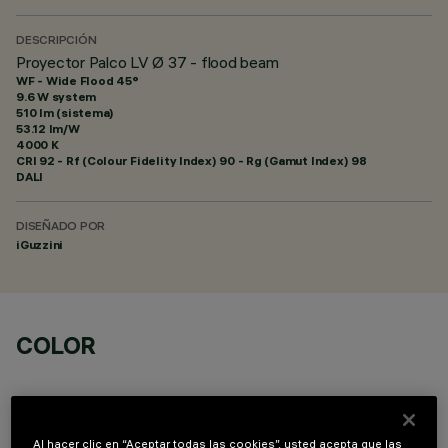
DESCRIPCIÓN
Proyector Palco LV Ø 37 - flood beam
WF - Wide Flood 45°
9.6 W system
510 lm (sistema)
53.12 lm/W
4000 K
CRI
92
- Rf (Colour Fidelity Index) 90 - Rg (Gamut Index) 98
DALI
DISEÑADO POR
iGuzzini
COLOR
Al hacer clic en “Aceptar todas las cookies”, usted acepta que las