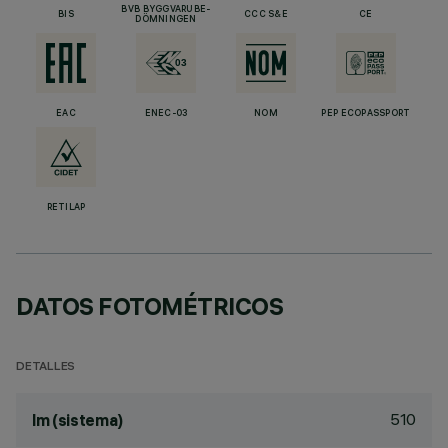
BVB BYGGVARUBE-
BIS
CCC S&E
CE
DÖMNINGEN
EAC
ENEC-03
NOM
PEP ECOPASSPORT
RETILAP
DATOS FOTOMÉTRICOS
DETALLES
510
lm (sistema)