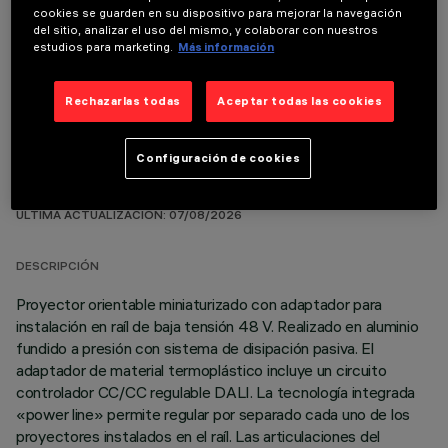
cookies se guarden en su dispositivo para mejorar la navegación
del sitio, analizar el uso del mismo, y colaborar con nuestros
COMPONENTES OPCIONALES
estudios para marketing.
Más información
Rechazarlas todas
Aceptar todas las cookies
Configuración de cookies
DATOS TÉCNICOS
ÚLTIMA ACTUALIZACIÓN: 07/08/2026
DESCRIPCIÓN
Proyector orientable miniaturizado con adaptador para
instalación en raíl de baja tensión 48 V. Realizado en aluminio
fundido a presión con sistema de disipación pasiva. El
adaptador de material termoplástico incluye un circuito
controlador CC/CC regulable DALI. La tecnología integrada
«power line» permite regular por separado cada uno de los
proyectores instalados en el raíl. Las articulaciones del