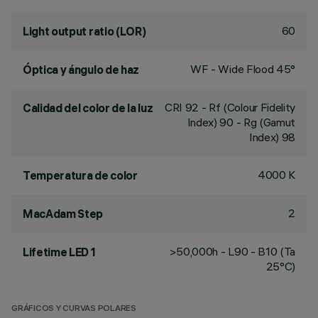
60
Light output ratio (LOR)
WF - Wide Flood 45°
Óptica y ángulo de haz
CRI
92
- Rf (Colour Fidelity
Calidad del color de la luz
Index) 90 - Rg (Gamut
Index) 98
4000 K
Temperatura de color
2
MacAdam Step
>50,000h - L90 - B10 (Ta
Lifetime LED 1
25°C)
GRÁFICOS Y CURVAS POLARES