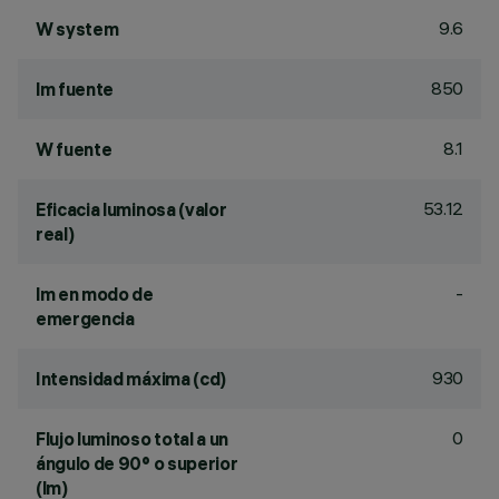
9.6
W system
850
lm fuente
8.1
W fuente
53.12
Eficacia luminosa (valor
real)
-
lm en modo de
emergencia
930
Intensidad máxima (cd)
0
Flujo luminoso total a un
ángulo de 90° o superior
(lm)