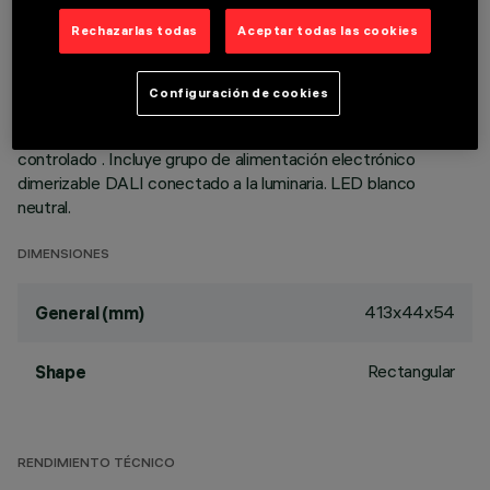
fundido a presión, versión con marco perimetral de tope.
Rechazarlas todas
Aceptar todas las cookies
Ópticas de alta definición de termoplástico metalizado,
integradas en posición retrasada en la pantalla antidestello
negra; la composición de la estructura del sistema óptico
Configuración de cookies
evita el efecto puntiforme, permite obtener una distribución
lumínica definida y circular y genera una emisión con destello
controlado . Incluye grupo de alimentación electrónico
dimerizable DALI conectado a la luminaria. LED blanco
neutral.
DIMENSIONES
413x44x54
General (mm)
Rectangular
Shape
RENDIMIENTO TÉCNICO