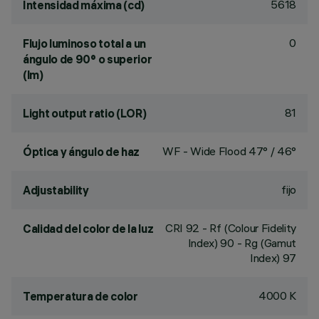
5618
Intensidad máxima (cd)
0
Flujo luminoso total a un
ángulo de 90° o superior
(lm)
81
Light output ratio (LOR)
WF - Wide Flood 47° / 46°
Óptica y ángulo de haz
fijo
Adjustability
CRI
92
- Rf (Colour Fidelity
Calidad del color de la luz
Index) 90 - Rg (Gamut
Index) 97
4000 K
Temperatura de color