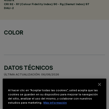
4000 K
CRI
92
- Rf (Colour Fidelity Index) 90 - Rg (Gamut Index) 97
DALI-2
COLOR
DATOS TÉCNICOS
ÚLTIMA ACTUALIZACIÓN: 06/08/2026
DESCRIPCIÓN
Al hacer clic en “Aceptar todas las cookies”, usted acepta que las
cookies se guarden en su dispositivo para mejorar la navegación
equipo miniaturizado empotrable rectangular con 15
del sitio, analizar el uso del mismo, y colaborar con nuestros
elementos ópticos y fuentes LED - ópticas fijas - apertura
estudios para marketing.
Más información
flood. Cuerpo principal con superficie radiante de aluminio