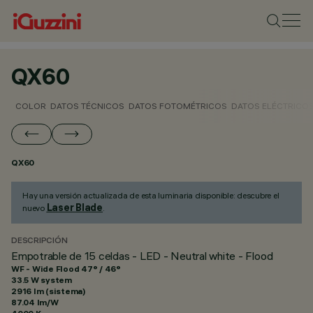
QX60
COLOR
DATOS TÉCNICOS
DATOS FOTOMÉTRICOS
DATOS ELÉCTRICO
QX60
Hay una versión actualizada de esta luminaria disponible: descubre el
Laser Blade
nuevo
.
DESCRIPCIÓN
Empotrable de 15 celdas - LED - Neutral white - Flood
WF - Wide Flood 47° / 46°
33.5 W system
2916 lm (sistema)
87.04 lm/W