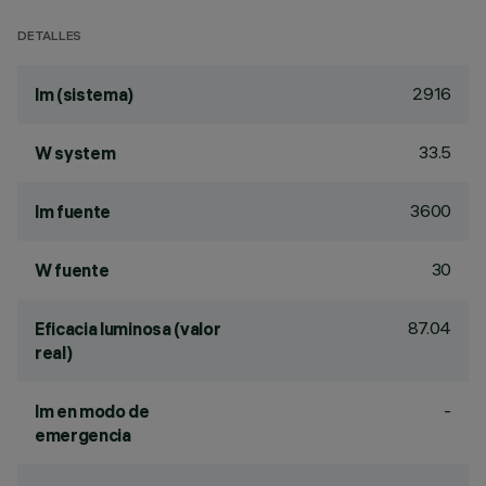
DETALLES
2916
lm (sistema)
33.5
W system
3600
lm fuente
30
W fuente
87.04
Eficacia luminosa (valor
real)
-
lm en modo de
emergencia