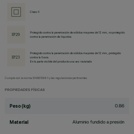
Class II
Protegido contra la penetración de sólidos mayores de 12 mm, no protegido
contra la penetración de líquidos.
Protegido contra la penetración de sólidos mayores de 12 mm, protegido
contra la lluvia.
En la parte visible del producto una vez instalado
Cumple con la norma EN60598-1 y las regulaciones pertinentes.
PROPIEDADES FÍSICAS
0.86
Peso (kg)
Aluminio fundido a presión
Material