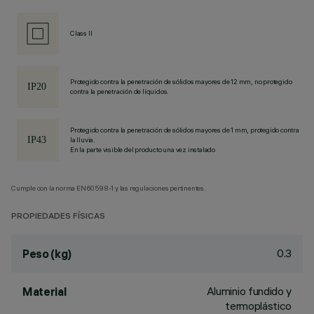
Class II
Protegido contra la penetración de sólidos mayores de 12 mm, no protegido
contra la penetración de líquidos.
Protegido contra la penetración de sólidos mayores de 1 mm, protegido contra
la lluvia.
En la parte visible del producto una vez instalado
Cumple con la norma EN60598-1 y las regulaciones pertinentes.
PROPIEDADES FÍSICAS
0.3
Peso (kg)
Aluminio fundido y
Material
termoplástico