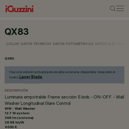
QX83
COLOR
DATOS TÉCNICOS
DATOS FOTOMÉTRICOS
DATOS ELÉCTRICO
QX83
Hay una versión actualizada de esta luminaria disponible: descubre el
Laser Blade
nuevo
.
DESCRIPCIÓN
Luminaria empotrable Frame sección 5 leds - ON-OFF - Wall
Washer Longitudinal Glare Control
WW - Wall Washer
12.7 W system
368 lm (sistema)
28.98 lm/W
4000 K