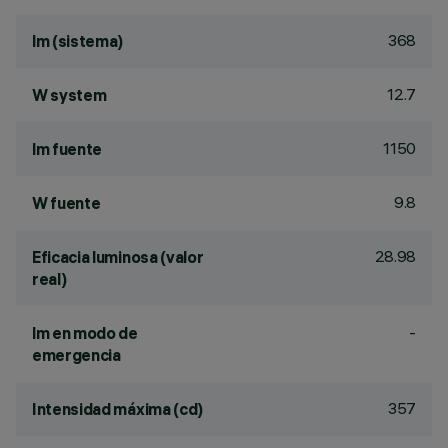
368
lm (sistema)
12.7
W system
1150
lm fuente
9.8
W fuente
28.98
Eficacia luminosa (valor
real)
-
lm en modo de
emergencia
357
Intensidad máxima (cd)