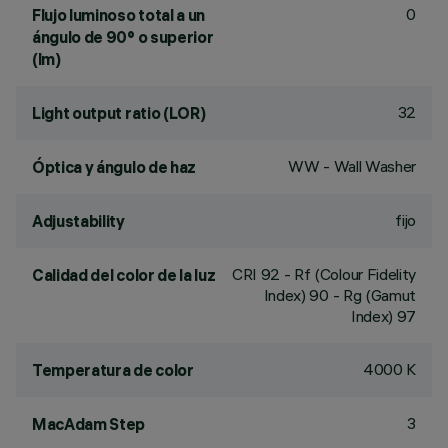
0
Flujo luminoso total a un
ángulo de 90° o superior
(lm)
32
Light output ratio (LOR)
WW - Wall Washer
Óptica y ángulo de haz
fijo
Adjustability
CRI
92
- Rf (Colour Fidelity
Calidad del color de la luz
Index) 90 - Rg (Gamut
Index) 97
4000 K
Temperatura de color
3
MacAdam Step