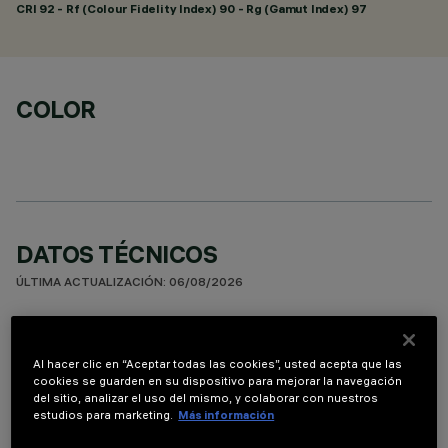
CRI
92
- Rf (Colour Fidelity Index) 90 - Rg (Gamut Index) 97
COLOR
DATOS TÉCNICOS
ÚLTIMA ACTUALIZACIÓN: 06/08/2026
DESCRIPCIÓN
Al hacer clic en “Aceptar todas las cookies”, usted acepta que las
Luminaria miniaturizada lineal empotrable para lámpara led.
cookies se guarden en su dispositivo para mejorar la navegación
Sistema óptico asimétrico especializado para obtener una
del sitio, analizar el uso del mismo, y colaborar con nuestros
distribución eficaz sobre la pared, evitando zonas de sombra
estudios para marketing.
Más información
cerca del techo. El marco de policarbonato negro se ha