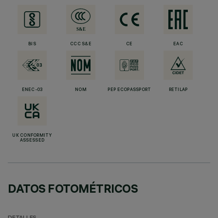
BIS
CCC S&E
CE
EAC
ENEC-03
NOM
PEP ECOPASSPORT
RETILAP
UK CONFORMITY
ASSESSED
DATOS FOTOMÉTRICOS