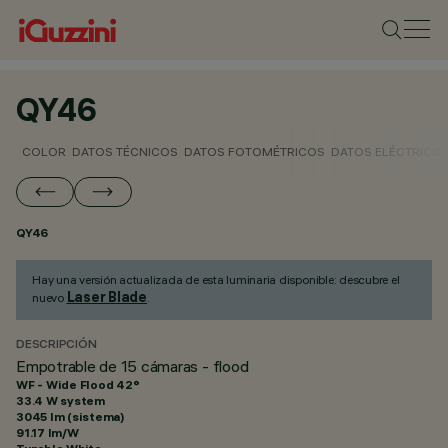
QY46
COLOR
DATOS TÉCNICOS
DATOS FOTOMÉTRICOS
DATOS ELÉCTRICO
QY46
Hay una versión actualizada de esta luminaria disponible: descubre el
Laser Blade
nuevo
.
DESCRIPCIÓN
Empotrable de 15 cámaras - flood
WF - Wide Flood 42°
33.4 W system
3045 lm (sistema)
91.17 lm/W