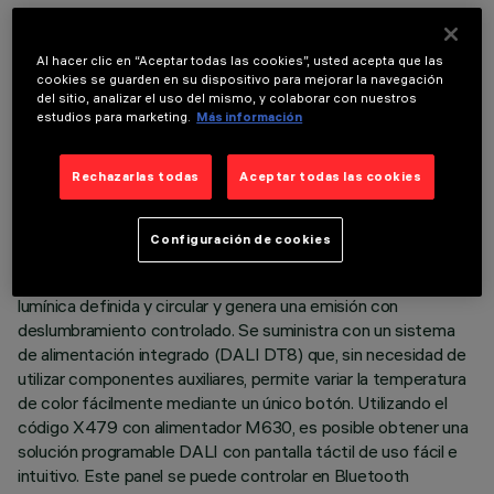
mezclando la emisión de 15 leds 2700K y 15 leds 6500K de
elevado índice de reproducción cromática. Cada elemento
óptico contiene un LED warm y un LED cool, y gira
Al hacer clic en “Aceptar todas las cookies”, usted acepta que las
cookies se guarden en su dispositivo para mejorar la navegación
progresivamente 72° para cubrir un ángulo de 360° para 15
del sitio, analizar el uso del mismo, y colaborar con nuestros
LED y obtener una mezcla perfecta en el suelo, incluso con
estudios para marketing.
Más información
productos de diferentes dimensiones. Cuerpo principal con
superficie radiante de aluminio fundido a presión, versión con
Rechazarlas todas
Aceptar todas las cookies
marco perimetral de tope. Ópticas de alta definición de
termoplástico metalizado -flood beam- integradas en
posición retrasada en el apantallamiento antideslumbramiento
Configuración de cookies
negro. La composición de la estructura del sistema óptico
evita el efecto puntiforme, permite obtener una distribución
lumínica definida y circular y genera una emisión con
deslumbramiento controlado. Se suministra con un sistema
de alimentación integrado (DALI DT8) que, sin necesidad de
utilizar componentes auxiliares, permite variar la temperatura
de color fácilmente mediante un único botón. Utilizando el
código X479 con alimentador M630, es posible obtener una
solución programable DALI con pantalla táctil de uso fácil e
intuitivo. Este panel se puede controlar en Bluetooth