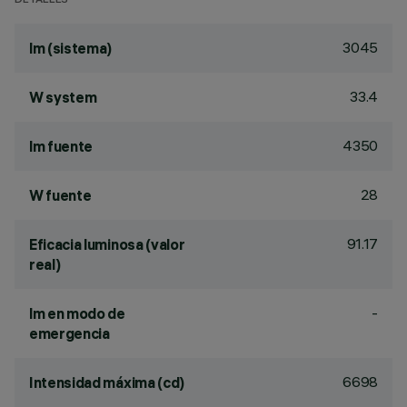
DETALLES
3045
lm (sistema)
33.4
W system
4350
lm fuente
28
W fuente
91.17
Eficacia luminosa (valor
real)
-
lm en modo de
emergencia
6698
Intensidad máxima (cd)