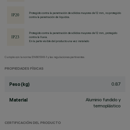
Protegido contra la penetración de sólidos mayores de 12 mm, no protegido
contra la penetración de líquidos.
Protegido contra la penetración de sólidos mayores de 12 mm, protegido
contra la lluvia.
En la parte visible del producto una vez instalado
Cumple con la norma EN60598-1 y las regulaciones pertinentes.
PROPIEDADES FÍSICAS
0.87
Peso (kg)
Aluminio fundido y
Material
termoplástico
CERTIFICACIÓN DEL PRODUCTO