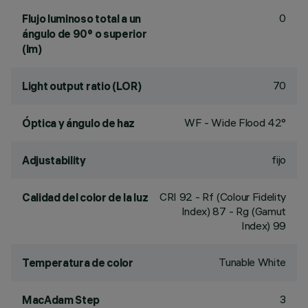
0
Flujo luminoso total a un
ángulo de 90° o superior
(lm)
70
Light output ratio (LOR)
WF - Wide Flood 42°
Óptica y ángulo de haz
fijo
Adjustability
CRI
92
- Rf (Colour Fidelity
Calidad del color de la luz
Index) 87 - Rg (Gamut
Index) 99
Tunable White
Temperatura de color
3
MacAdam Step