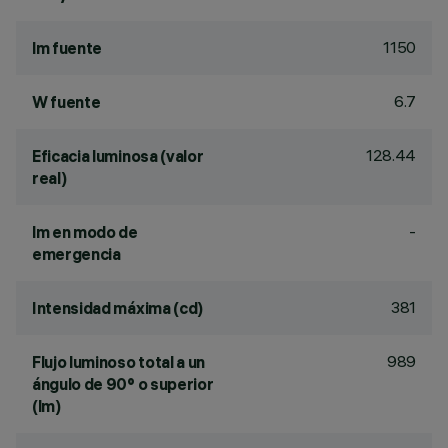
1150
lm fuente
6.7
W fuente
128.44
Eficacia luminosa (valor
real)
-
lm en modo de
emergencia
381
Intensidad máxima (cd)
989
Flujo luminoso total a un
ángulo de 90° o superior
(lm)