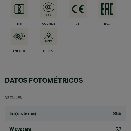
BIS
CCC S&E
CE
EAC
ENEC-03
RETILAP
DATOS FOTOMÉTRICOS
DETALLES
989
lm (sistema)
7.7
W system