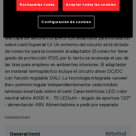
Rechazarlas todas
Aceptar todas las cookies
DESCRIPCIÓN
Configuración de cookies
Producto para iluminación lineal - con LED monocromático
blanco - realizado sobre circuito flexible blanco revestido por
una capa de silicona completo con adaptador para instalación
sobre carril Superrail LV. Un extremo del circuito está dotado
de conector para la conexión al adaptador. El conector tiene
grado de protección IP20, por lo tanto se aconseja el uso de
las tiras para empleos en ambientes interiores. El adaptador
en material termoplástico incluye el circuito driver DC/DC
con función regulable DALI. La tecnología integrada «power
line» permite regular independientemente cada módulo
luminoso insertado sobre el carril. Características LED: color
neutral white 4000 K - 70 LEDs/m - ángulo de apertura 120°
- alimentación 48V. Alimentadores a pedir por separado
DIMENSIONES
635x10x3
General (mm)