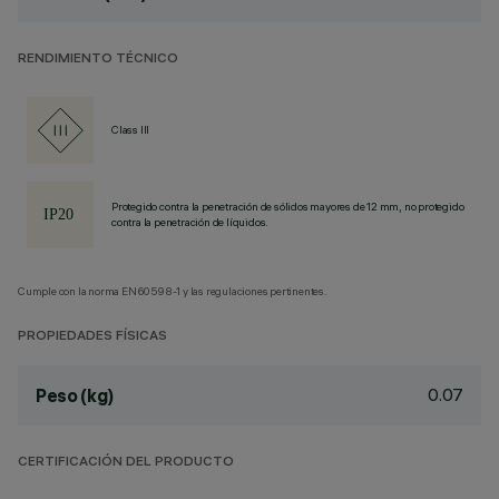
RENDIMIENTO TÉCNICO
Class III
Protegido contra la penetración de sólidos mayores de 12 mm, no protegido
contra la penetración de líquidos.
Cumple con la norma EN60598-1 y las regulaciones pertinentes.
PROPIEDADES FÍSICAS
0.07
Peso (kg)
CERTIFICACIÓN DEL PRODUCTO