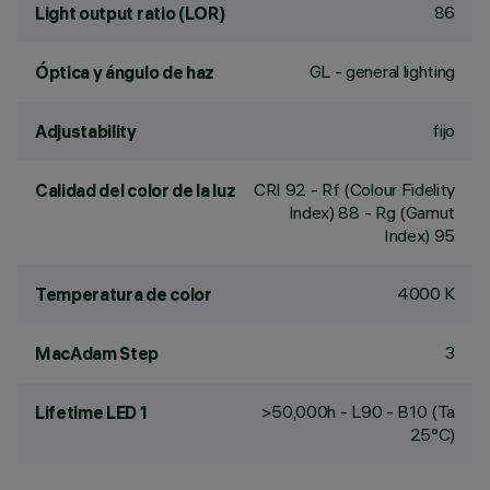
86
Light output ratio (LOR)
GL - general lighting
Óptica y ángulo de haz
fijo
Adjustability
CRI
92
- Rf (Colour Fidelity
Calidad del color de la luz
Index) 88 - Rg (Gamut
Index) 95
4000 K
Temperatura de color
3
MacAdam Step
>50,000h - L90 - B10 (Ta
Lifetime LED 1
25°C)