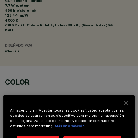
GL - general lighting
7.7 W system
989 lm (sistema)
128.44 lm/W
4000 K
CRI
92
- Rf (Colour Fidelity Index) 88 - Rg (Gamut Index) 95
DALI
DISEÑADO POR
iGuzzini
COLOR
Al hacer clic en “Aceptar todas las cookies”, usted acepta que las
cookies se guarden en su dispositivo para mejorar la navegación
del sitio, analizar el uso del mismo, y colaborar con nuestros
DATOS TÉCNICOS
estudios para marketing.
Más información
ÚLTIMA ACTUALIZACIÓN: 06/08/2026