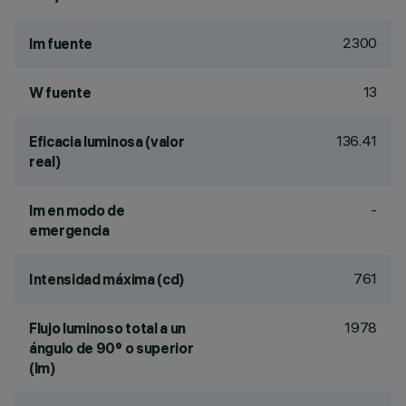
2300
lm fuente
13
W fuente
136.41
Eficacia luminosa (valor
real)
-
lm en modo de
emergencia
761
Intensidad máxima (cd)
1978
Flujo luminoso total a un
ángulo de 90° o superior
(lm)