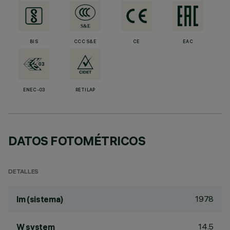
BIS
CCC S&E
CE
EAC
ENEC-03
RETILAP
DATOS FOTOMÉTRICOS
DETALLES
1978
lm (sistema)
14.5
W system