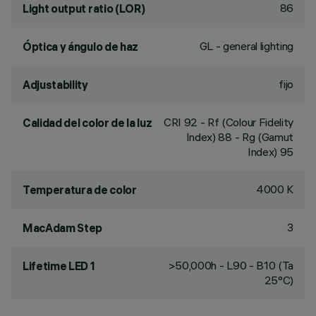
86
Light output ratio (LOR)
GL - general lighting
Óptica y ángulo de haz
fijo
Adjustability
CRI
92
- Rf (Colour Fidelity
Calidad del color de la luz
Index) 88 - Rg (Gamut
Index) 95
4000 K
Temperatura de color
3
MacAdam Step
>50,000h - L90 - B10 (Ta
Lifetime LED 1
25°C)