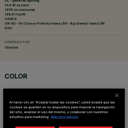
GL - general lighting
14.5 W system
1978 lm (sistema)
136.41 lm/W
4000 K
CRI
92
- Rf (Colour Fidelity Index) 88 - Rg (Gamut Index) 95
DALI
DISEÑADO POR
iGuzzini
COLOR
Al hacer clic en “Aceptar todas las cookies”, usted acepta que las
cookies se guarden en su dispositivo para mejorar la navegación
del sitio, analizar el uso del mismo, y colaborar con nuestros
DATOS TÉCNICOS
estudios para marketing.
Más información
ÚLTIMA ACTUALIZACIÓN: 06/08/2026