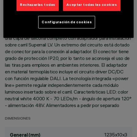
Rechazarlas todas
Aceptar todas las cookies
DESCRIPCIÓN
Configuración de cookies
Producto para iluminación lineal - con LED monocromático
blanco - realizado sobre circuito flexible blanco revestido por
una capa de silicona completo con adaptador para instalación
sobre carril Superrail LV. Un extremo del circuito está dotado
de conector para la conexión al adaptador. El conector tiene
grado de protección IP20, por lo tanto se aconseja el uso de
las tiras para empleos en ambientes interiores. El adaptador
en material termoplástico incluye el circuito driver DC/DC
con función regulable DALI. La tecnología integrada «power
line» permite regular independientemente cada módulo
luminoso insertado sobre el carril. Características LED: color
neutral white 4000 K - 70 LEDs/m - ángulo de apertura 120°
- alimentación 48V. Alimentadores a pedir por separado
DIMENSIONES
1235x10x3
General (mm)