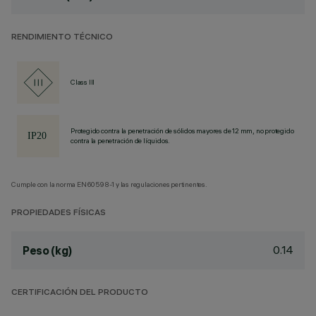
RENDIMIENTO TÉCNICO
Class III
Protegido contra la penetración de sólidos mayores de 12 mm, no protegido
contra la penetración de líquidos.
Cumple con la norma EN60598-1 y las regulaciones pertinentes.
PROPIEDADES FÍSICAS
0.14
Peso (kg)
CERTIFICACIÓN DEL PRODUCTO