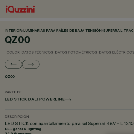
INTERIOR
/
LUMINARIAS PARA RAÍLES DE BAJA TENSIÓN
/
SUPERRAIL TRA
QZ00
COLOR
DATOS TÉCNICOS
DATOS FOTOMÉTRICOS
DATOS ELÉCTRICO
QZ00
PARTE DE
LED STICK DALI POWERLINE
DESCRIPCIÓN
LED STICK con apantallamiento para raíl Superrail 48V - L 1210
GL - general lighting
24.9 W system