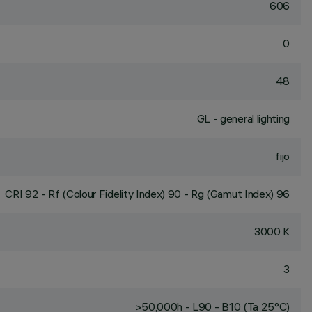
606
0
48
GL - general lighting
fijo
CRI
92
- Rf (Colour Fidelity Index) 90 - Rg (Gamut Index) 96
3000 K
3
>50,000h - L90 - B10 (Ta 25°C)