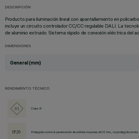
DESCRIPCIÓN
Producto para iluminación lineal con apantallamiento en policarb
incluye un circuito controlador CC/CC regulable DALI. La tecnolo
de aluminio extruido. Sistema rápido de conexión eléctrica del a
DIMENSIONES
General (mm)
RENDIMIENTO TÉCNICO
Class III
Protegido contra la penetración de sólidos mayores de 12 mm, no protegido contra 