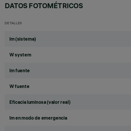
DATOS FOTOMÉTRICOS
DETALLES
lm (sistema)
W system
lm fuente
W fuente
Eficacia luminosa (valor real)
lm en modo de emergencia