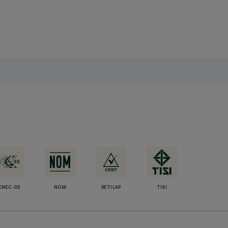
ENEC-03
NOM
RETILAP
TISI