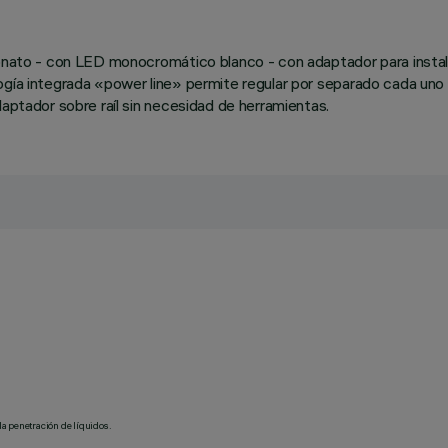
onato - con LED monocromático blanco - con adaptador para instalac
gía integrada «power line» permite regular por separado cada uno de
daptador sobre raíl sin necesidad de herramientas.
la penetración de líquidos.