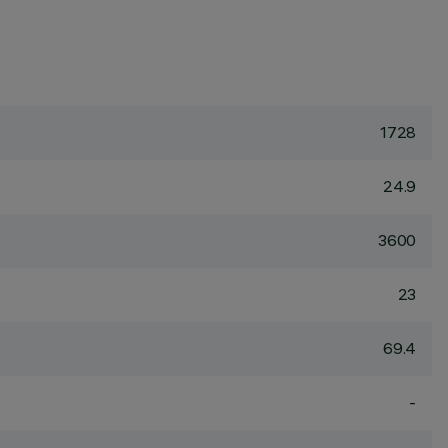
1728
24.9
3600
23
69.4
-