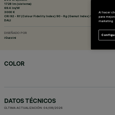
1728 lm (sistema)
69.4 lm/W
3000 K
Al hacer cl
CRI
92
- Rf (Colour Fidelity Index) 90 - Rg (Gamut Index) 96
para mejora
DALI
marketing.
DISEÑADO POR
Configu
iGuzzini
COLOR
DATOS TÉCNICOS
ÚLTIMA ACTUALIZACIÓN: 04/08/2026