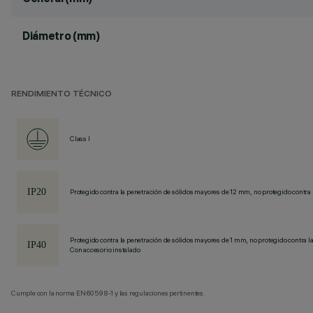
Diámetro (mm)
RENDIMIENTO TÉCNICO
Class I
Protegido contra la penetración de sólidos mayores de 12 mm, no protegido contra 
Protegido contra la penetración de sólidos mayores de 1 mm, no protegido contra la
Con accesorio instalado
Cumple con la norma EN60598-1 y las regulaciones pertinentes.