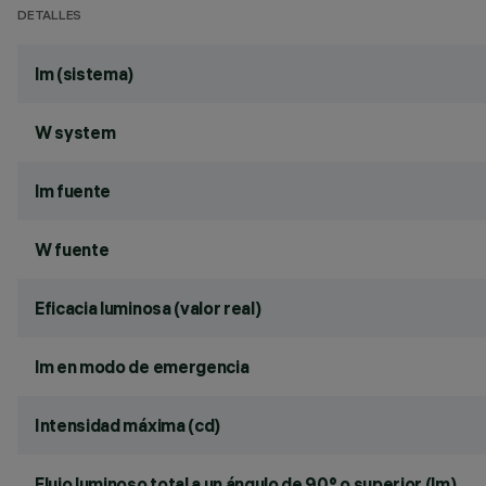
DETALLES
lm (sistema)
W system
lm fuente
W fuente
Eficacia luminosa (valor real)
lm en modo de emergencia
Intensidad máxima (cd)
Flujo luminoso total a un ángulo de 90° o superior (lm)