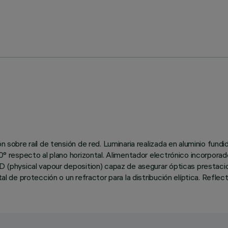
n sobre raíl de tensión de red. Luminaria realizada en aluminio fundid
90° respecto al plano horizontal. Alimentador electrónico incorporad
.D (physical vapour deposition) capaz de asegurar ópticas prestacio
stal de protección o un refractor para la distribución elíptica. Ref