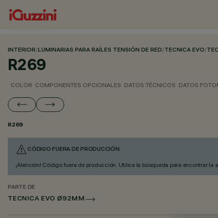
INTERIOR
/
LUMINARIAS PARA RAÍLES TENSIÓN DE RED
/
TECNICA EVO
/
TE
R269
COLOR
COMPONENTES OPCIONALES
DATOS TÉCNICOS
DATOS FOTO
R269
CÓDIGO FUERA DE PRODUCCIÓN
¡Atención! Código fuera de producción. Utilice la búsqueda para encontrar la 
PARTE DE
TECNICA EVO Ø92MM