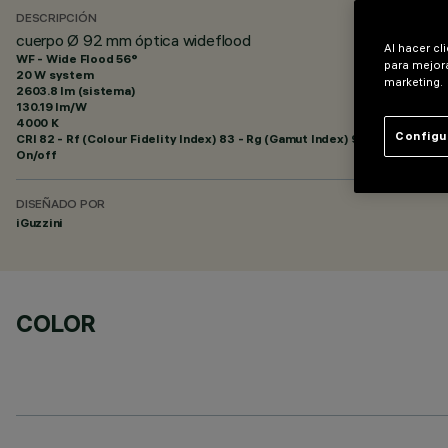
DESCRIPCIÓN
cuerpo Ø 92 mm óptica wideflood
Al hacer cl
WF - Wide Flood 56°
para mejora
20 W system
marketing.
2603.8 lm (sistema)
130.19 lm/W
4000 K
Configu
CRI
82
- Rf (Colour Fidelity Index) 83 - Rg (Gamut Index) 94
On/off
DISEÑADO POR
iGuzzini
COLOR