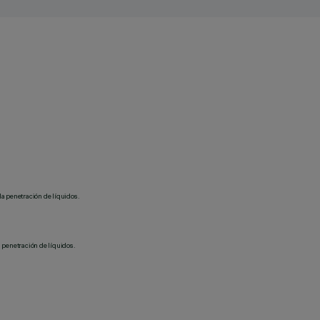
la penetración de líquidos.
 penetración de líquidos.