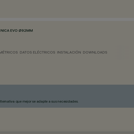
CNICA EVO Ø92MM
MÉTRICOS
DATOS ELÉCTRICOS
INSTALACIÓN
DOWNLOADS
alternativa que mejor se adapte a sus necesidades.