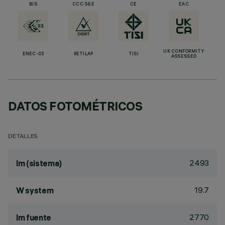
BIS
CCC S&E
CE
EAC
UK CONFORMITY
ENEC-03
RETILAP
TISI
ASSESSED
DATOS FOTOMÉTRICOS
DETALLES
2493
lm (sistema)
19.7
W system
2770
lm fuente