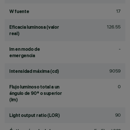
17
W fuente
126.55
Eficacia luminosa (valor
real)
-
lm en modo de
emergencia
9059
Intensidad máxima (cd)
0
Flujo luminoso total a un
ángulo de 90° o superior
(lm)
90
Light output ratio (LOR)