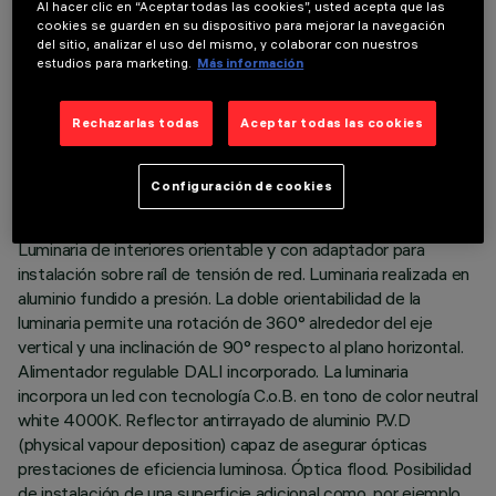
Al hacer clic en “Aceptar todas las cookies”, usted acepta que las
cookies se guarden en su dispositivo para mejorar la navegación
del sitio, analizar el uso del mismo, y colaborar con nuestros
estudios para marketing.
Más información
DATOS TÉCNICOS
Rechazarlas todas
Aceptar todas las cookies
ÚLTIMA ACTUALIZACIÓN: 06/08/2026
Configuración de cookies
DESCRIPCIÓN
Luminaria de interiores orientable y con adaptador para
instalación sobre raíl de tensión de red. Luminaria realizada en
aluminio fundido a presión. La doble orientabilidad de la
luminaria permite una rotación de 360° alrededor del eje
vertical y una inclinación de 90° respecto al plano horizontal.
Alimentador regulable DALI incorporado. La luminaria
incorpora un led con tecnología C.o.B. en tono de color neutral
white 4000K. Reflector antirrayado de aluminio P.V.D
(physical vapour deposition) capaz de asegurar ópticas
prestaciones de eficiencia luminosa. Óptica flood. Posibilidad
de instalación de una superficie adicional como, por ejemplo,