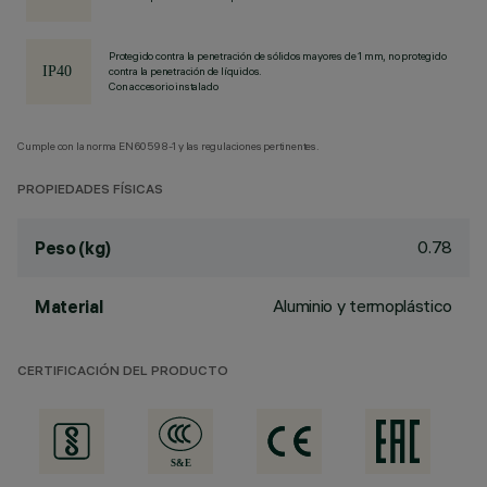
Protegido contra la penetración de sólidos mayores de 1 mm, no protegido
contra la penetración de líquidos.
Con accesorio instalado
Cumple con la norma EN60598-1 y las regulaciones pertinentes.
PROPIEDADES FÍSICAS
0.78
Peso (kg)
Aluminio y termoplástico
Material
CERTIFICACIÓN DEL PRODUCTO