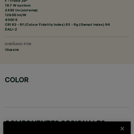
F - Flood 29°
19.7 W system
2493 lm (sistema)
126.55 lm/W
4000 K
CRI
82
- Rf (Colour Fidelity Index) 83 - Rg (Gamut Index) 94
DALI-2
DISEÑADO POR
iGuzzini
COLOR
COMPONENTES OPCIONALES