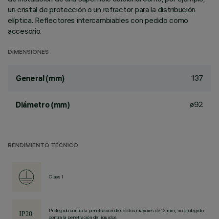
un cristal de protección o un refractor para la distribución
elíptica. Reflectores intercambiables con pedido como
accesorio.
DIMENSIONES
137
General (mm)
ø92
Diámetro (mm)
RENDIMIENTO TÉCNICO
Class I
Protegido contra la penetración de sólidos mayores de 12 mm, no protegido
contra la penetración de líquidos.