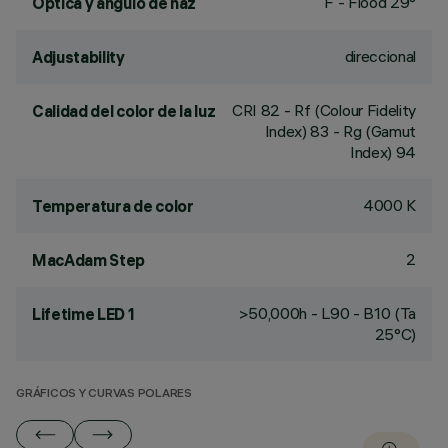
F - Flood 29°
Óptica y ángulo de haz
direccional
Adjustability
CRI
82
- Rf (Colour Fidelity
Calidad del color de la luz
Index) 83 - Rg (Gamut
Index) 94
4000 K
Temperatura de color
2
MacAdam Step
>50,000h - L90 - B10 (Ta
Lifetime LED 1
25°C)
GRÁFICOS Y CURVAS POLARES