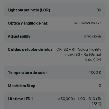
90
Light output ratio (LOR)
M - Medium 17°
Óptica y ángulo de haz
direccional
Adjustability
CRI
82
- Rf (Colour Fidelity
Calidad del color de la luz
Index) 83 - Rg (Gamut
Index) 94
4000 K
Temperatura de color
2
MacAdam Step
>50,000h - L90 - B10 (Ta
Lifetime LED 1
25°C)