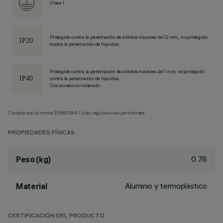
Class I
Protegido contra la penetración de sólidos mayores de 12 mm, no protegido
contra la penetración de líquidos.
Protegido contra la penetración de sólidos mayores de 1 mm, no protegido
contra la penetración de líquidos.
Con accesorio instalado
Cumple con la norma EN60598-1 y las regulaciones pertinentes.
PROPIEDADES FÍSICAS
0.78
Peso (kg)
Aluminio y termoplástico
Material
CERTIFICACIÓN DEL PRODUCTO