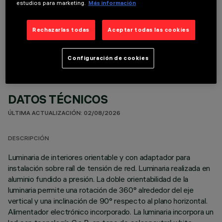
estudios para marketing.
Más información
COMPONENTES OPCIONALES
Rechazarlas todas
Aceptar todas las cookies
Configuración de cookies
DATOS TÉCNICOS
ÚLTIMA ACTUALIZACIÓN: 02/08/2026
DESCRIPCIÓN
Luminaria de interiores orientable y con adaptador para
instalación sobre raíl de tensión de red. Luminaria realizada en
aluminio fundido a presión. La doble orientabilidad de la
luminaria permite una rotación de 360° alrededor del eje
vertical y una inclinación de 90° respecto al plano horizontal.
Alimentador electrónico incorporado. La luminaria incorpora un