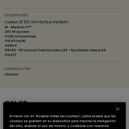
DESCRIPCIÓN
cuerpo Ø 92 mm óptica medium
M - Medium 17°
28.1 W system
3339 lm (sistema)
118.83 lm/W
4000 K
CRI
82
- Rf (Colour Fidelity Index) 83 - Rg (Gamut Index) 94
On/off
DISEÑADO POR
iGuzzini
COLOR
Al hacer clic en “Aceptar todas las cookies”, usted acepta que las
cookies se guarden en su dispositivo para mejorar la navegación
del sitio, analizar el uso del mismo, y colaborar con nuestros