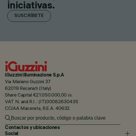
iniciativas.
SUSCRÍBETE
iGuzzini illuminazione S.p.A
Via Mariano Guzzini 37
62019 Recanati (Italy)
Share Capital €21.050.000,00 i.v.
VAT N. and R.I. : (IT)00082630435
CCIAA Macerata, R.E.A. 40632
Contactos y ubicaciones
Social