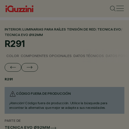
INTERIOR
/
LUMINARIAS PARA RAÍLES TENSIÓN DE RED
/
TECNICA EVO
/
TECNICA EVO Ø92MM
R291
COLOR
COMPONENTES OPCIONALES
DATOS TÉCNICOS
DATOS FOTO
R291
CÓDIGO FUERA DE PRODUCCIÓN
¡Atención! Código fuera de producción. Utilice la búsqueda para
encontrar la alternativa que mejor se adapte a sus necesidades.
PARTE DE
TECNICA EVO Ø92MM