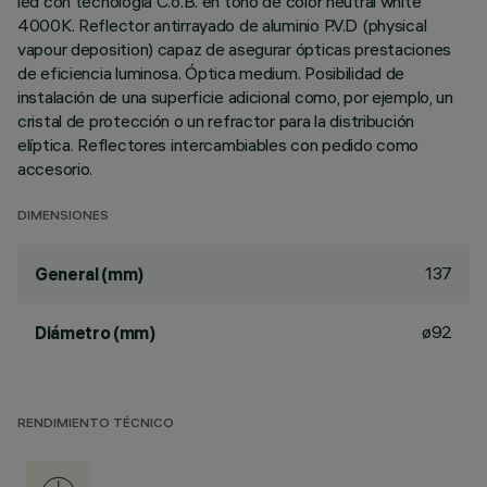
led con tecnología C.o.B. en tono de color neutral white
4000K. Reflector antirrayado de aluminio P.V.D (physical
vapour deposition) capaz de asegurar ópticas prestaciones
de eficiencia luminosa. Óptica medium. Posibilidad de
instalación de una superficie adicional como, por ejemplo, un
cristal de protección o un refractor para la distribución
elíptica. Reflectores intercambiables con pedido como
accesorio.
DIMENSIONES
137
General (mm)
ø92
Diámetro (mm)
RENDIMIENTO TÉCNICO