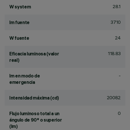
28.1
W system
3710
lm fuente
24
W fuente
118.83
Eficacia luminosa (valor
real)
-
lm en modo de
emergencia
20082
Intensidad máxima (cd)
0
Flujo luminoso total a un
ángulo de 90° o superior
(lm)