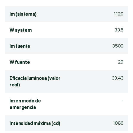
1120
lm (sistema)
33.5
W system
3500
lm fuente
29
W fuente
33.43
Eficacia luminosa (valor
real)
-
lm en modo de
emergencia
1086
Intensidad máxima (cd)