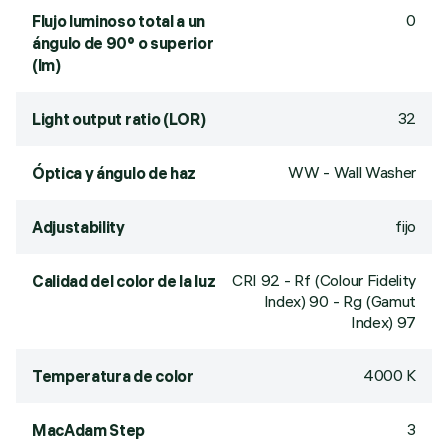
0
Flujo luminoso total a un
ángulo de 90° o superior
(lm)
32
Light output ratio (LOR)
WW - Wall Washer
Óptica y ángulo de haz
fijo
Adjustability
CRI
92
- Rf (Colour Fidelity
Calidad del color de la luz
Index) 90 - Rg (Gamut
Index) 97
4000 K
Temperatura de color
3
MacAdam Step