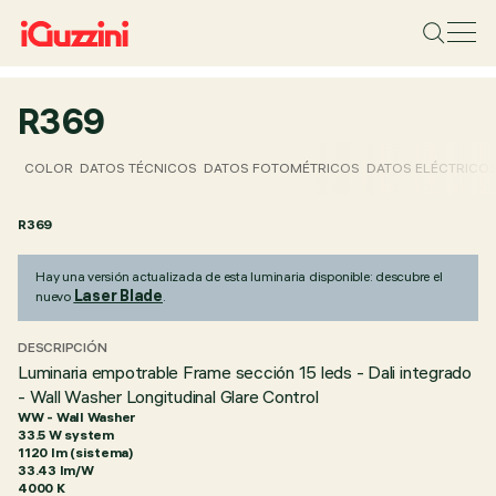
R369
COLOR
DATOS TÉCNICOS
DATOS FOTOMÉTRICOS
DATOS ELÉCTRICO
R369
Hay una versión actualizada de esta luminaria disponible: descubre el
Laser Blade
nuevo
.
DESCRIPCIÓN
Luminaria empotrable Frame sección 15 leds - Dali integrado
- Wall Washer Longitudinal Glare Control
WW - Wall Washer
33.5 W system
1120 lm (sistema)
33.43 lm/W
4000 K