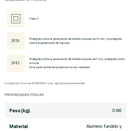
RENDIMIENTO TÉCNICO
Class II
Protegido contra la penetración de sólidos mayores de 12 mm, no protegido
contra la penetración de líquidos.
Protegido contra la penetración de sólidos mayores de 1 mm, protegido contra
la lluvia.
En la parte visible del producto una vez instalado
Cumple con la norma EN60598-1 y las regulaciones pertinentes.
PROPIEDADES FÍSICAS
0.86
Peso (kg)
Aluminio fundido y
Material