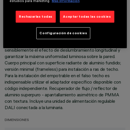
estudios para marketing.
Más información
DESCRIPCIÓN
Rechazarlas todas
Aceptar todas las cookies
Luminaria miniaturizada lineal empotrable para lámparas LED,
específica para iluminación vertical de las paredes. El sistema
óptico patentado asegura una emisión homogénea y eficaz
Configuración de cookies
en la pared y evita zonas de sombra cerca del techo. El marco
de policarbonato negro se ha diseñado para atenuar
sensiblemente el efecto de deslumbramiento longitudinal y
garantizar la máxima uniformidad luminosa sobre la pared.
Cuerpo principal con superficie radiante de aluminio fundido;
versión minimal (frameless) para instalación a ras de techo.
Para la instalación del empotrable en el falso techo es
indispensable utilizar el adaptador específico disponible con
código independiente. Recuperador de flujo / reflector de
aluminio superpuro - apantallamiento asimétrico de PMMA
con textura. Incluye una unidad de alimentación regulable
DALI conectada a la luminaria.
DIMENSIONES