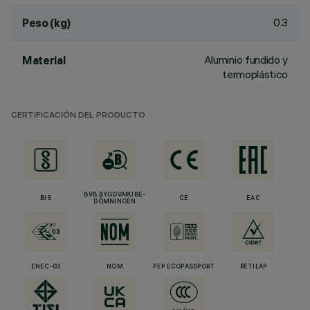
0.3
Peso (kg)
Aluminio fundido y
Material
termoplástico
CERTIFICACIÓN DEL PRODUCTO
BVB BYGGVARUBE-
BIS
CE
EAC
DÖMNINGEN
ENEC-03
NOM
PEP ECOPASSPORT
RETILAP