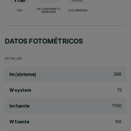
UK CONFORMITY
TISI
CCC PENDING
ASSESSED
DATOS FOTOMÉTRICOS
DETALLES
368
lm (sistema)
13
W system
1150
lm fuente
9.8
W fuente