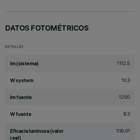
DATOS FOTOMÉTRICOS
DETALLES
1112.5
lm (sistema)
10.3
W system
1250
lm fuente
8.3
W fuente
108.01
Eficacia luminosa (valor
real)