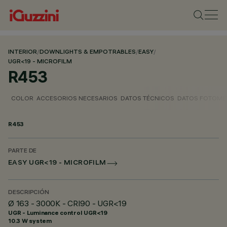
INTERIOR
/
DOWNLIGHTS & EMPOTRABLES
/
EASY
/
UGR<19 - MICROFILM
R453
COLOR
ACCESORIOS NECESARIOS
DATOS TÉCNICOS
DATOS FOTOMÉ
R453
PARTE DE
EASY UGR<19 - MICROFILM
DESCRIPCIÓN
Ø 163 - 3000K - CRI90 - UGR<19
UGR - Luminance control UGR<19
10.3 W system