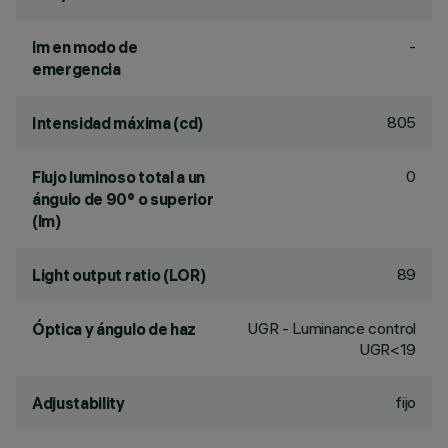
-
lm en modo de
emergencia
805
Intensidad máxima (cd)
0
Flujo luminoso total a un
ángulo de 90° o superior
(lm)
89
Light output ratio (LOR)
UGR - Luminance control
Óptica y ángulo de haz
UGR<19
fijo
Adjustability