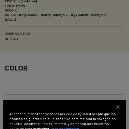
1112.5 lm (sistema)
108.01 lm/W
3000 K
CRI
92
- Rf (Colour Fidelity Index) 92 - Rg (Gamut Index) 99
DALI-2
DISEÑADO POR
iGuzzini
COLOR
ACCESORIOS NECESARIOS
Al hacer clic en “Aceptar todas las cookies”, usted acepta que las
cookies se guarden en su dispositivo para mejorar la navegación
Es necesario pedir uno de los accesorios necesarios para instalar y utilizar correctamente el
del sitio, analizar el uso del mismo, y colaborar con nuestros
producto:
estudios para marketing.
Más información