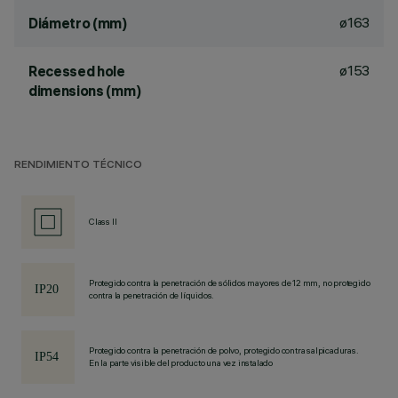
ø163
Diámetro (mm)
ø153
Recessed hole
dimensions (mm)
RENDIMIENTO TÉCNICO
Class II
Protegido contra la penetración de sólidos mayores de 12 mm, no protegido
contra la penetración de líquidos.
Protegido contra la penetración de polvo, protegido contra salpicaduras.
En la parte visible del producto una vez instalado