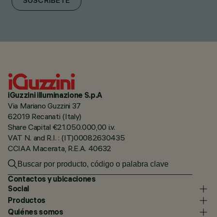
SUSCRÍBETE
iGuzzini illuminazione S.p.A
Via Mariano Guzzini 37
62019 Recanati (Italy)
Share Capital €21.050.000,00 i.v.
VAT N. and R.I. : (IT)00082630435
CCIAA Macerata, R.E.A. 40632
Contactos y ubicaciones
Social
Productos
Quiénes somos