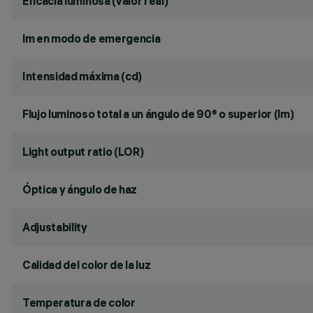
Eficacia luminosa (valor real)
lm en modo de emergencia
Intensidad máxima (cd)
Flujo luminoso total a un ángulo de 90° o superior (lm)
Light output ratio (LOR)
Óptica y ángulo de haz
Adjustability
Calidad del color de la luz
Temperatura de color