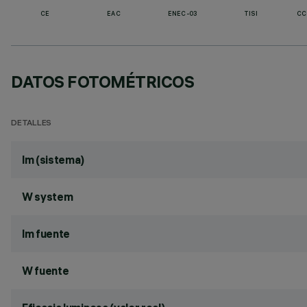
CE
EAC
ENEC-03
TISI
CC
DATOS FOTOMÉTRICOS
DETALLES
lm (sistema)
W system
lm fuente
W fuente