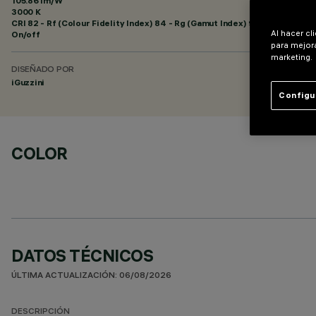
105.86 lm/W
3000 K
CRI
82
- Rf (Colour Fidelity Index) 84 - Rg (Gamut Index) 95
Al hacer cl
On/off
para mejora
marketing.
DISEÑADO POR
iGuzzini
Configu
COLOR
DATOS TÉCNICOS
ÚLTIMA ACTUALIZACIÓN: 06/08/2026
DESCRIPCIÓN