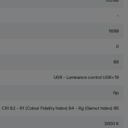
105.86
-
1699
0
89
UGR - Luminance control UGR<19
fijo
CRI
82
- Rf (Colour Fidelity Index) 84 - Rg (Gamut Index) 95
3000 K