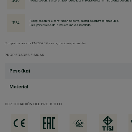
Protegido contra la penetración de sólidos mayores de 12 mm, no protegido contra 
Protegido contra la penetración de polvo, protegido contra salpicaduras.
En la parte visible del producto una vez instalado
Cumple con la norma EN60598-1 y las regulaciones pertinentes.
PROPIEDADES FÍSICAS
Peso (kg)
Material
CERTIFICACIÓN DEL PRODUCTO