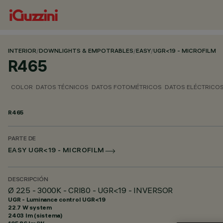
INTERIOR
/
DOWNLIGHTS & EMPOTRABLES
/
EASY
/
UGR<19 - MICROFILM
R465
COLOR
DATOS TÉCNICOS
DATOS FOTOMÉTRICOS
DATOS ELÉCTRICO
R465
PARTE DE
EASY UGR<19 - MICROFILM
DESCRIPCIÓN
Ø 225 - 3000K - CRI80 - UGR<19 - INVERSOR
UGR - Luminance control UGR<19
22.7 W system
2403 lm (sistema)