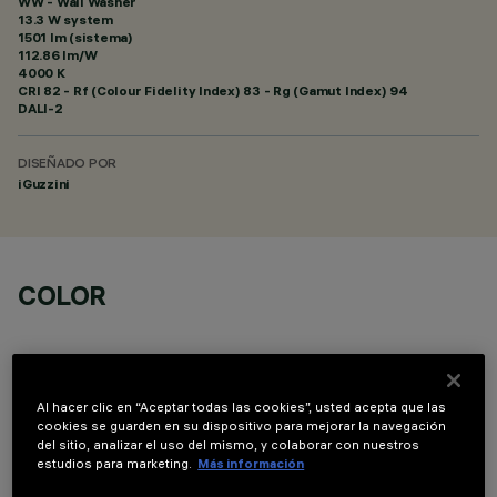
WW - Wall Washer
13.3 W system
1501 lm (sistema)
112.86 lm/W
4000 K
CRI
82
- Rf (Colour Fidelity Index) 83 - Rg (Gamut Index) 94
DALI-2
DISEÑADO POR
iGuzzini
COLOR
Al hacer clic en “Aceptar todas las cookies”, usted acepta que las
cookies se guarden en su dispositivo para mejorar la navegación
del sitio, analizar el uso del mismo, y colaborar con nuestros
DATOS TÉCNICOS
estudios para marketing.
Más información
ÚLTIMA ACTUALIZACIÓN: 06/08/2026