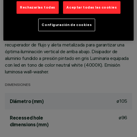
Rechazarlas todas
Aceptar todas las cookies
DESCRIPCIÓN
Luminaria circular fija para usar con lámpara LED de
Configuración de cookies
tecnología C.o.B. Versión con marco para instalación en
apoyo. Reflector termoplástico prismatizado con
recuperador de flujo y aleta metalizada para garantizar una
óptima iluminación vertical de arriba abajo. Disipador de
aluminio fundido a presión pintado en gris Luminaria equipada
con led en tono de color neutral white (4000K). Emisión
luminosa wall-washer.
DIMENSIONES
ø105
Diámetro (mm)
ø96
Recessed hole
dimensions (mm)