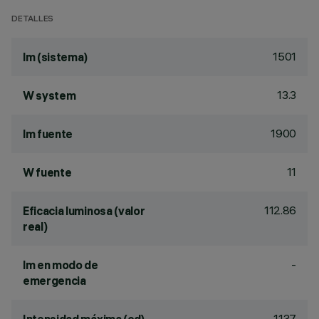
DETALLES
1501
lm (sistema)
13.3
W system
1900
lm fuente
11
W fuente
112.86
Eficacia luminosa (valor
real)
-
lm en modo de
emergencia
1137