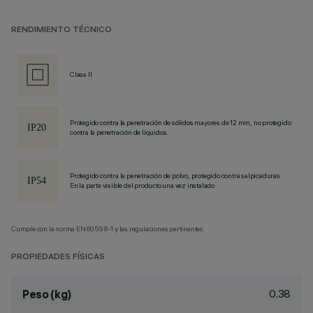
RENDIMIENTO TÉCNICO
Class II
Protegido contra la penetración de sólidos mayores de 12 mm, no protegido
contra la penetración de líquidos.
Protegido contra la penetración de polvo, protegido contra salpicaduras.
En la parte visible del producto una vez instalado
Cumple con la norma EN60598-1 y las regulaciones pertinentes.
PROPIEDADES FÍSICAS
0.38
Peso (kg)