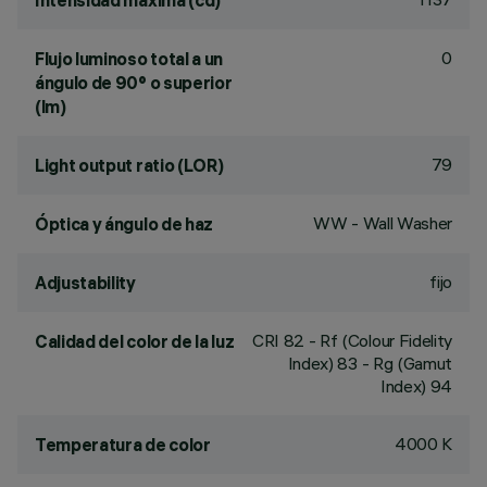
Intensidad máxima (cd)
0
Flujo luminoso total a un
ángulo de 90° o superior
(lm)
79
Light output ratio (LOR)
WW - Wall Washer
Óptica y ángulo de haz
fijo
Adjustability
CRI
82
- Rf (Colour Fidelity
Calidad del color de la luz
Index) 83 - Rg (Gamut
Index) 94
4000 K
Temperatura de color