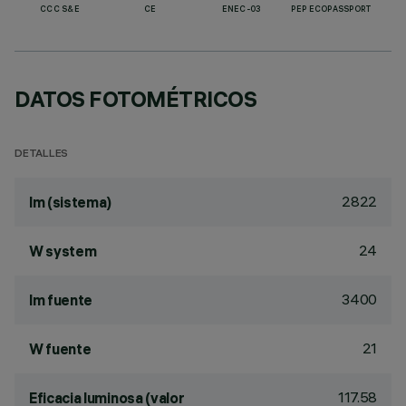
CCC S&E
CE
ENEC-03
PEP ECOPASSPORT
DATOS FOTOMÉTRICOS
DETALLES
2822
lm (sistema)
24
W system
3400
lm fuente
21
W fuente
117.58
Eficacia luminosa (valor