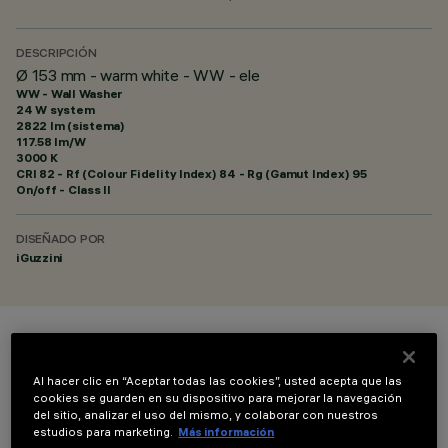
DESCRIPCIÓN
Ø 153 mm - warm white - WW - ele
WW - Wall Washer
24 W system
2822 lm (sistema)
117.58 lm/W
3000 K
CRI
82
- Rf (Colour Fidelity Index) 84 - Rg (Gamut Index) 95
On/off - Class II
DISEÑADO POR
iGuzzini
COLOR
Al hacer clic en “Aceptar todas las cookies”, usted acepta que las
cookies se guarden en su dispositivo para mejorar la navegación
del sitio, analizar el uso del mismo, y colaborar con nuestros
estudios para marketing.
Más información