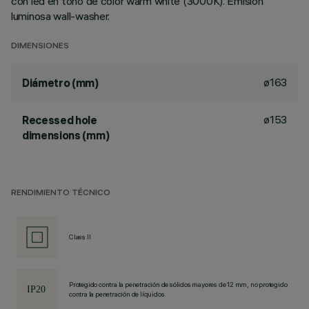
con led en tono de color warm white (3000K). Emisión
luminosa wall-washer.
DIMENSIONES
ø163
Diámetro (mm)
ø153
Recessed hole
dimensions (mm)
RENDIMIENTO TÉCNICO
Class II
Protegido contra la penetración de sólidos mayores de 12 mm, no protegido
contra la penetración de líquidos.