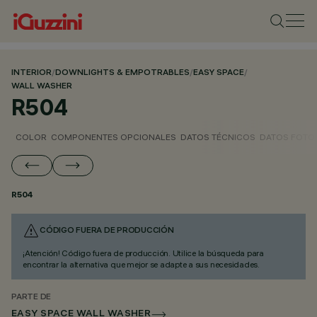
INTERIOR
/
DOWNLIGHTS & EMPOTRABLES
/
EASY SPACE
/
WALL WASHER
R504
COLOR
COMPONENTES OPCIONALES
DATOS TÉCNICOS
DATOS FOTO
R504
CÓDIGO FUERA DE PRODUCCIÓN
¡Atención! Código fuera de producción. Utilice la búsqueda para
encontrar la alternativa que mejor se adapte a sus necesidades.
PARTE DE
EASY SPACE WALL WASHER