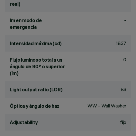
real)
-
lm en modo de
emergencia
1837
Intensidad máxima (cd)
0
Flujo luminoso total a un
ángulo de 90° o superior
(lm)
83
Light output ratio (LOR)
WW - Wall Washer
Óptica y ángulo de haz
fijo
Adjustability