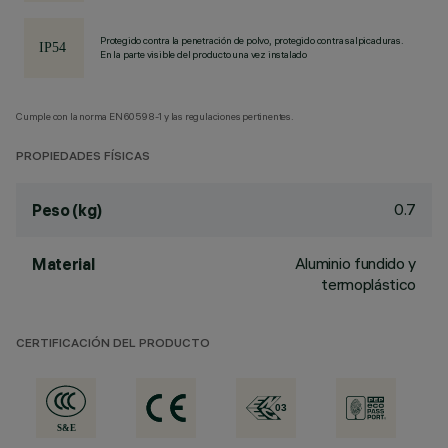
Protegido contra la penetración de polvo, protegido contra salpicaduras.
En la parte visible del producto una vez instalado
Cumple con la norma EN60598-1 y las regulaciones pertinentes.
PROPIEDADES FÍSICAS
0.7
Peso (kg)
Aluminio fundido y
Material
termoplástico
CERTIFICACIÓN DEL PRODUCTO