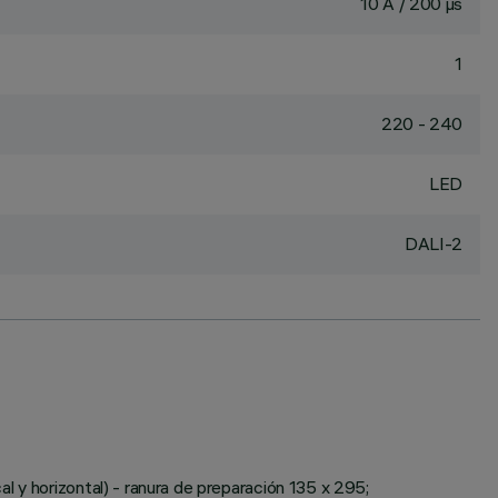
10 A / 200 µs
1
220 - 240
LED
DALI-2
l y horizontal) - ranura de preparación 135 x 295;