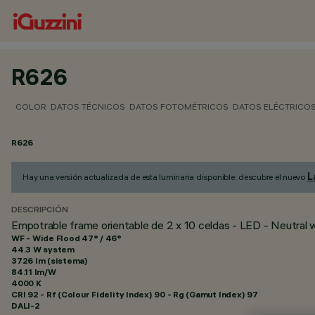
R626
COLOR
DATOS TÉCNICOS
DATOS FOTOMÉTRICOS
DATOS ELÉCTRICO
R626
L
Hay una versión actualizada de esta luminaria disponible: descubre el nuevo
DESCRIPCIÓN
Empotrable frame orientable de 2 x 10 celdas - LED - Neutral 
WF - Wide Flood 47° / 46°
44.3 W system
3726 lm (sistema)
84.11 lm/W
4000 K
CRI
92
- Rf (Colour Fidelity Index) 90 - Rg (Gamut Index) 97
DALI-2