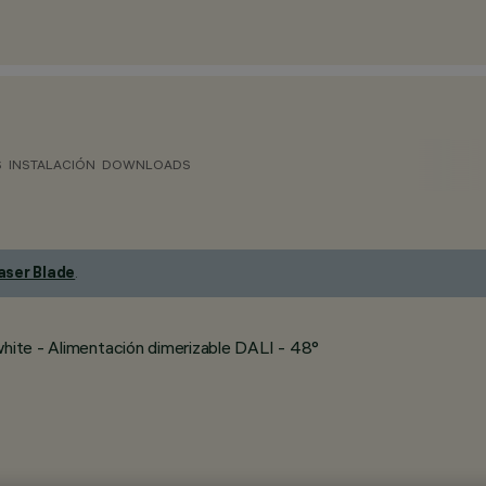
S
INSTALACIÓN
DOWNLOADS
aser Blade
.
white - Alimentación dimerizable DALI - 48°