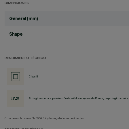
DIMENSIONES
General (mm)
Shape
RENDIMIENTO TÉCNICO
Class II
Protegido contra la penetración de sólidos mayores de 12 mm, no protegido contra 
Cumple con la norma EN60598-1 y las regulaciones pertinentes.