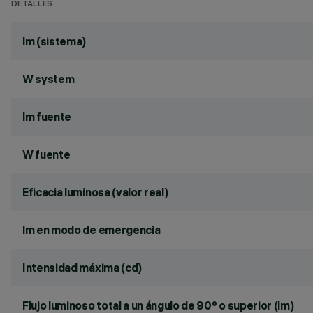
DETALLES
lm (sistema)
W system
lm fuente
W fuente
Eficacia luminosa (valor real)
lm en modo de emergencia
Intensidad máxima (cd)
Flujo luminoso total a un ángulo de 90° o superior (lm)