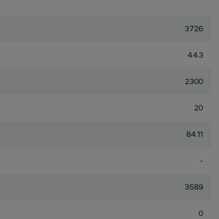
3726
44.3
2300
20
84.11
-
3589
0