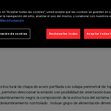
ic en “Aceptar todas las cookies”, usted acepta que las cookies se guarden en s
r la navegación del sitio, analizar el uso del mismo, y colaborar con nuestros 
Más información
ración de cookies
Rechazarlas todas
Aceptar todas 
tructural de chapa de acero perfilada con solapa perimetral de to
 permiten direccionar la emisión con posibilidad de orientación bas
deslumbramiento negro; la composición de la estructura del sistema
on deslumbramiento controlado . Incluye grupo de alimentación dimer