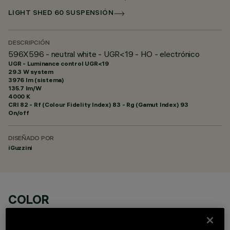
LIGHT SHED 60 SUSPENSIÓN
DESCRIPCIÓN
596X596 - neutral white - UGR<19 - HO - electrónico
UGR - Luminance control UGR<19
29.3 W system
3976 lm (sistema)
135.7 lm/W
4000 K
CRI
82
- Rf (Colour Fidelity Index) 83 - Rg (Gamut Index) 93
On/off
DISEÑADO POR
iGuzzini
COLOR