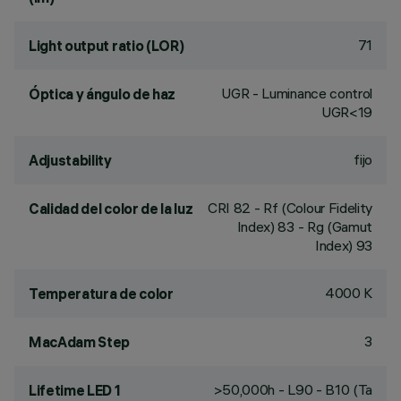
71
Light output ratio (LOR)
UGR - Luminance control
Óptica y ángulo de haz
UGR<19
fijo
Adjustability
CRI
82
- Rf (Colour Fidelity
Calidad del color de la luz
Index) 83 - Rg (Gamut
Index) 93
4000 K
Temperatura de color
3
MacAdam Step
>50,000h - L90 - B10 (Ta
Lifetime LED 1