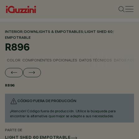
INTERIOR
/
DOWNLIGHTS & EMPOTRABLES
/
LIGHT SHED 60
/
EMPOTRABLE
R896
COLOR
COMPONENTES OPCIONALES
DATOS TÉCNICOS
DATOS FOTO
R896
CÓDIGO FUERA DE PRODUCCIÓN
¡Atención! Código fuera de producción. Utilice la búsqueda para
encontrar la alternativa que mejor se adapte a sus necesidades.
PARTE DE
LIGHT SHED 60 EMPOTRABLE