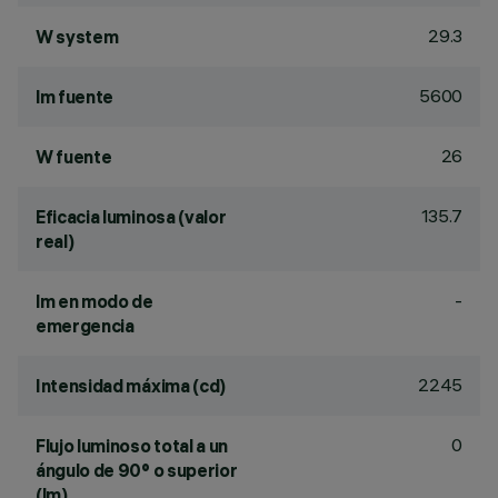
29.3
W system
5600
lm fuente
26
W fuente
135.7
Eficacia luminosa (valor
real)
-
lm en modo de
emergencia
2245
Intensidad máxima (cd)
0
Flujo luminoso total a un
ángulo de 90° o superior
(lm)