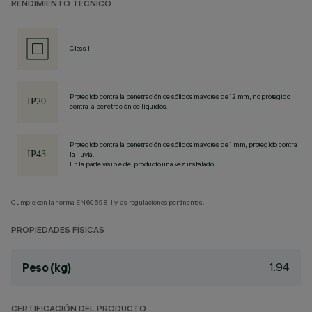
RENDIMIENTO TÉCNICO
Class II
Protegido contra la penetración de sólidos mayores de 12 mm, no protegido
contra la penetración de líquidos.
Protegido contra la penetración de sólidos mayores de 1 mm, protegido contra
la lluvia.
En la parte visible del producto una vez instalado
Cumple con la norma EN60598-1 y las regulaciones pertinentes.
PROPIEDADES FÍSICAS
1.94
Peso (kg)
CERTIFICACIÓN DEL PRODUCTO