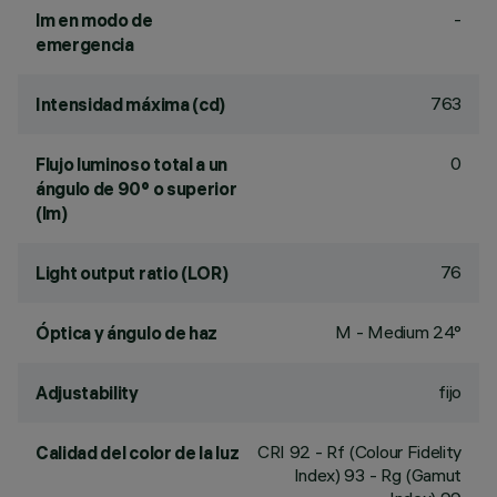
-
lm en modo de
emergencia
763
Intensidad máxima (cd)
0
Flujo luminoso total a un
ángulo de 90° o superior
(lm)
76
Light output ratio (LOR)
M - Medium 24°
Óptica y ángulo de haz
fijo
Adjustability
CRI
92
- Rf (Colour Fidelity
Calidad del color de la luz
Index) 93 - Rg (Gamut