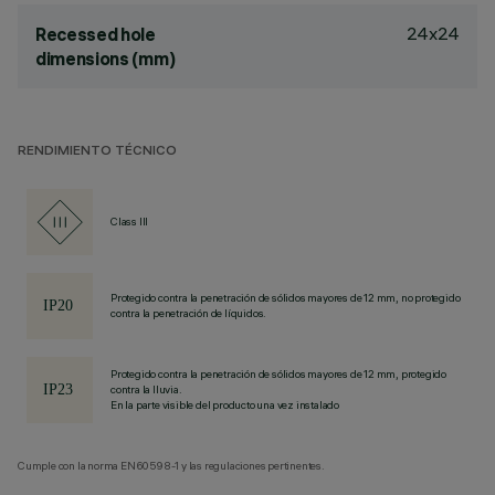
24x24
Recessed hole
dimensions (mm)
RENDIMIENTO TÉCNICO
Class III
Protegido contra la penetración de sólidos mayores de 12 mm, no protegido
contra la penetración de líquidos.
Protegido contra la penetración de sólidos mayores de 12 mm, protegido
contra la lluvia.
En la parte visible del producto una vez instalado
Cumple con la norma EN60598-1 y las regulaciones pertinentes.