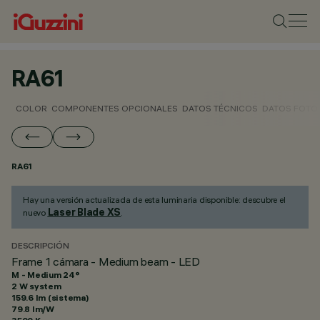
RA61
COLOR
COMPONENTES OPCIONALES
DATOS TÉCNICOS
DATOS FOTO
RA61
Hay una versión actualizada de esta luminaria disponible: descubre el
Laser Blade XS
nuevo
.
DESCRIPCIÓN
Frame 1 cámara - Medium beam - LED
M - Medium 24°
2 W system
159.6 lm (sistema)
79.8 lm/W