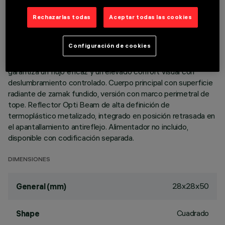
Rechazarlas todas
Aceptar todas las cookies
DESCRIPCIÓN
Luminaria miniaturizada empotrable cuadrada con un led -
Configuración de cookies
óptica fija No obstante las dimensiones supercompactas del
producto, la tecnología patentada del sistema óptico
garantiza un flujo eficaz y un elevado confort visual con
deslumbramiento controlado. Cuerpo principal con superficie
radiante de zamak fundido, versión con marco perimetral de
tope. Reflector Opti Beam de alta definición de
termoplástico metalizado, integrado en posición retrasada en
el apantallamiento antireflejo. Alimentador no incluido,
disponible con codificación separada.
DIMENSIONES
28x28x50
General (mm)
Cuadrado
Shape