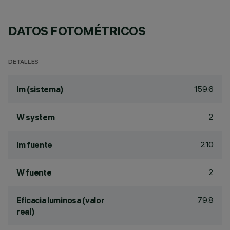
DATOS FOTOMÉTRICOS
DETALLES
159.6
lm (sistema)
2
W system
210
lm fuente
2
W fuente
79.8
Eficacia luminosa (valor
real)