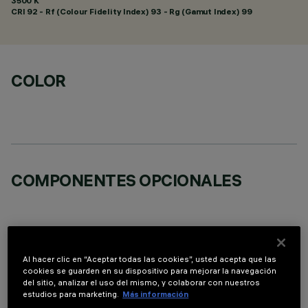
3500 K
CRI
92
- Rf (Colour Fidelity Index) 93 - Rg (Gamut Index) 99
COLOR
COMPONENTES OPCIONALES
Al hacer clic en “Aceptar todas las cookies”, usted acepta que las
cookies se guarden en su dispositivo para mejorar la navegación
DATOS TÉCNICOS
del sitio, analizar el uso del mismo, y colaborar con nuestros
estudios para marketing.
Más información
ÚLTIMA ACTUALIZACIÓN: 05/08/2026