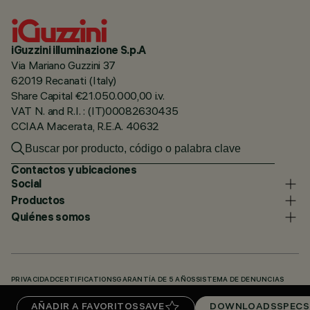
iGuzzini illuminazione S.p.A
Via Mariano Guzzini 37
62019 Recanati (Italy)
Share Capital €21.050.000,00 i.v.
VAT N. and R.I. : (IT)00082630435
CCIAA Macerata, R.E.A. 40632
Contactos y ubicaciones
Social
Productos
Quiénes somos
PRIVACIDAD
CERTIFICATIONS
GARANTÍA DE 5 AÑOS
SISTEMA DE DENUNCIAS
POLÍTICA DE COOKIES
ACCESSIBILITY STATEMENT
NUESTROS CÓDIGOS
AÑADIR A FAVORITOS
SAVE
DOWNLOADS
SPECS
KNOWLEDGE BASE (LOGIN REQUIRED)
DOWNLOADS