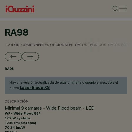
RA98
COLOR
COMPONENTES OPCIONALES
DATOS TÉCNICOS
DATOS FOTO
RA98
Hay una versión actualizada de esta luminaria disponible: descubre el
Laser Blade XS
nuevo
.
DESCRIPCIÓN
Minimal 9 cámaras - Wide Flood beam - LED
WF - Wide Flood 58°
17.7 W system
1245 lm (sistema)
70.34 lm/W