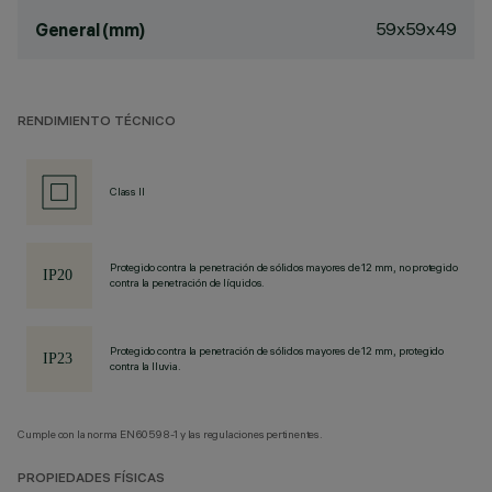
59x59x49
General (mm)
RENDIMIENTO TÉCNICO
Class II
Protegido contra la penetración de sólidos mayores de 12 mm, no protegido
contra la penetración de líquidos.
Protegido contra la penetración de sólidos mayores de 12 mm, protegido
contra la lluvia.
Cumple con la norma EN60598-1 y las regulaciones pertinentes.
PROPIEDADES FÍSICAS