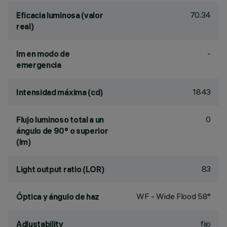
70.34
Eficacia luminosa (valor
real)
-
lm en modo de
emergencia
1843
Intensidad máxima (cd)
0
Flujo luminoso total a un
ángulo de 90° o superior
(lm)
83
Light output ratio (LOR)
WF - Wide Flood 58°
Óptica y ángulo de haz
fijo
Adjustability