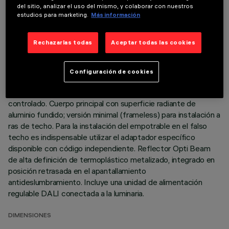
ÚLTIMA ACTUALIZACIÓN: 06/08/2026
del sitio, analizar el uso del mismo, y colaborar con nuestros
estudios para marketing.
Más información
DESCRIPCIÓN
Rechazarlas todas
Aceptar todas las cookies
Luminaria miniaturizada empotrable cuadrada con 9
elementos ópticos para lámparas led - óptica fija No
obstante las dimensiones supercompactas del producto, la
Configuración de cookies
tecnología patentada del sistema óptico garantiza un flujo
eficaz y un elevado confort visual con deslumbramiento
controlado. Cuerpo principal con superficie radiante de
aluminio fundido; versión minimal (frameless) para instalación a
ras de techo. Para la instalación del empotrable en el falso
techo es indispensable utilizar el adaptador específico
disponible con código independiente. Reflector Opti Beam
de alta definición de termoplástico metalizado, integrado en
posición retrasada en el apantallamiento
antideslumbramiento. Incluye una unidad de alimentación
regulable DALI conectada a la luminaria.
DIMENSIONES