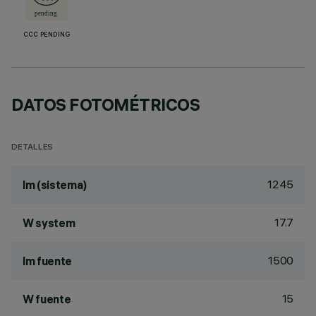
CCC PENDING
DATOS FOTOMÉTRICOS
DETALLES
1245
lm (sistema)
17.7
W system
1500
lm fuente
15
W fuente