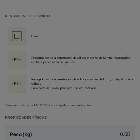
RENDIMIENTO TÉCNICO
Class II
Protegido contra la penetración de sólidos mayores de 12 mm, no protegido
contra la penetración de líquidos.
Protegido contra la penetración de sólidos mayores de 1 mm, protegido contra
la lluvia.
En la parte visible del producto una vez instalado
Cumple con la norma EN60598-1 y las regulaciones pertinentes.
PROPIEDADES FÍSICAS
0.55
Peso (kg)