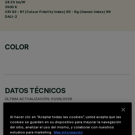
28.33 lm/W
3500 K
CRI
92
- Rf (Colour Fidelity Index) 93 - Rg (Gamut Index) 99
DALI-2
COLOR
DATOS TÉCNICOS
ÚLTIMA ACTUALIZACIÓN: 01/08/2026
DESCRIPCIÓN
Al hacer clic en “Aceptar todas las cookies”, usted acepta que las
cookies se guarden en su dispositivo para mejorar la navegación
Luminaria miniaturizada lineal empotrable para lámpara led.
del sitio, analizar el uso del mismo, y colaborar con nuestros
Pese a las dimensiones supercompactas del producto, la
estudios para marketing.
Más información