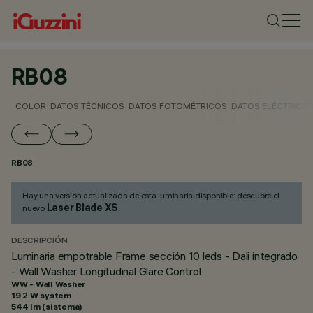
RB08
COLOR
DATOS TÉCNICOS
DATOS FOTOMÉTRICOS
DATOS ELÉCTRICO
RB08
Hay una versión actualizada de esta luminaria disponible: descubre el
Laser Blade XS
nuevo
.
DESCRIPCIÓN
Luminaria empotrable Frame sección 10 leds - Dali integrado
- Wall Washer Longitudinal Glare Control
WW - Wall Washer
19.2 W system
544 lm (sistema)