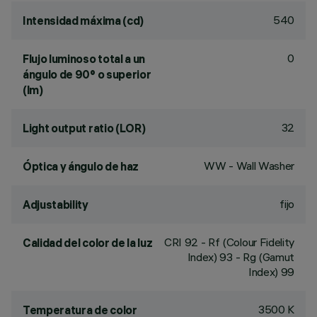
540
Intensidad máxima (cd)
0
Flujo luminoso total a un
ángulo de 90° o superior
(lm)
32
Light output ratio (LOR)
WW - Wall Washer
Óptica y ángulo de haz
fijo
Adjustability
CRI
92
- Rf (Colour Fidelity
Calidad del color de la luz
Index) 93 - Rg (Gamut
Index) 99
3500 K
Temperatura de color