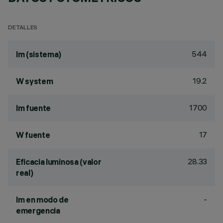
DETALLES
544
lm (sistema)
19.2
W system
1700
lm fuente
17
W fuente
28.33
Eficacia luminosa (valor
real)
-
lm en modo de
emergencia