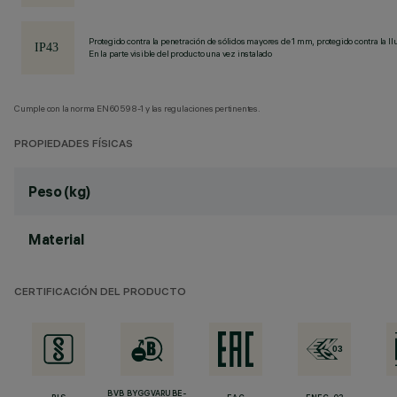
Protegido contra la penetración de sólidos mayores de 1 mm, protegido contra la llu
En la parte visible del producto una vez instalado
Cumple con la norma EN60598-1 y las regulaciones pertinentes.
PROPIEDADES FÍSICAS
Peso (kg)
Material
CERTIFICACIÓN DEL PRODUCTO
BVB BYGGVARUBE-