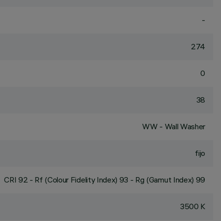
-
274
0
38
WW - Wall Washer
fijo
CRI
92
- Rf (Colour Fidelity Index) 93 - Rg (Gamut Index) 99
3500 K