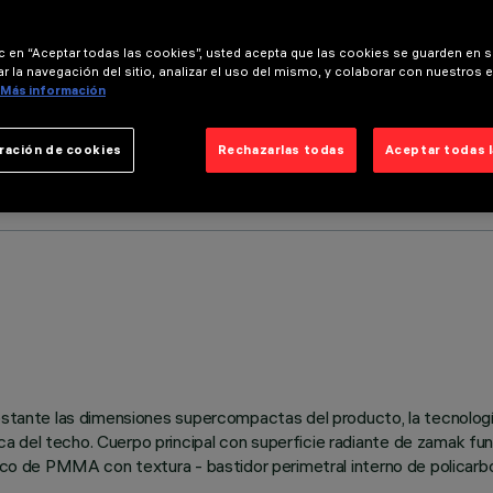
ic en “Aceptar todas las cookies”, usted acepta que las cookies se guarden en s
r la navegación del sitio, analizar el uso del mismo, y colaborar con nuestros 
Más información
ración de cookies
Rechazarlas todas
Aceptar todas 
obstante las dimensiones supercompactas del producto, la tecnolog
a del techo. Cuerpo principal con superficie radiante de zamak fu
trico de PMMA con textura - bastidor perimetral interno de policarb