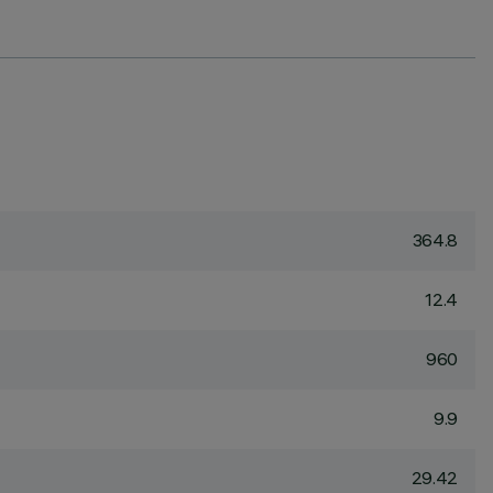
364.8
12.4
960
9.9
29.42