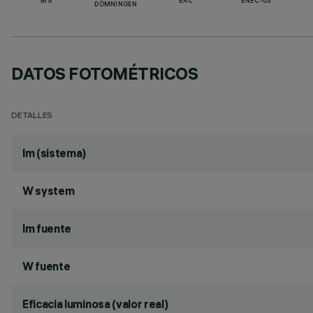
BIS
EAC
ENEC-03
DÖMNINGEN
DATOS FOTOMÉTRICOS
DETALLES
lm (sistema)
W system
lm fuente
W fuente
Eficacia luminosa (valor real)