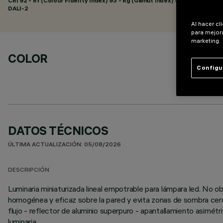
CRI
92
- Rf (Colour Fidelity Index) 93 - Rg (Gamut Index) 99
DALI-2
Al hacer cl
para mejora
marketing.
COLOR
Configu
DATOS TÉCNICOS
ÚLTIMA ACTUALIZACIÓN: 05/08/2026
DESCRIPCIÓN
Luminaria miniaturizada lineal empotrable para lámpara led. No 
homogénea y eficaz sobre la pared y evita zonas de sombra cerc
flujo - reflector de aluminio superpuro - apantallamiento asimé
luminaria.