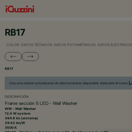
RB17
COLOR
DATOS TÉCNICOS
DATOS FOTOMÉTRICOS
DATOS ELÉCTRICO
RB17
L
Hay una versión actualizada de esta luminaria disponible: descubre el nuevo
DESCRIPCIÓN
Frame sección 5 LED - Wall Washer
WW - Wall Washer
12.4 W system
364.8 lm (sistema)
29.42 lm/W
3500 K