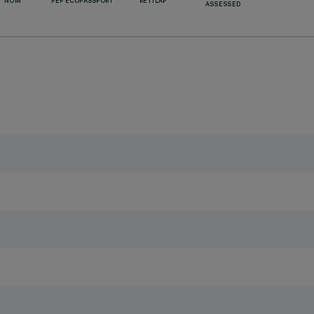
NOM
PEP ECOPASSPORT
RETILAP
ASSESSED