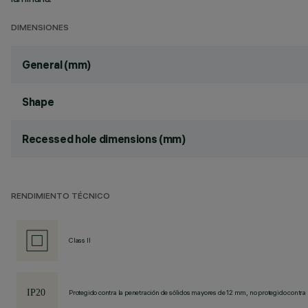
DIMENSIONES
General (mm)
Shape
Recessed hole dimensions (mm)
RENDIMIENTO TÉCNICO
Class II
Protegido contra la penetración de sólidos mayores de 12 mm, no protegido contra 