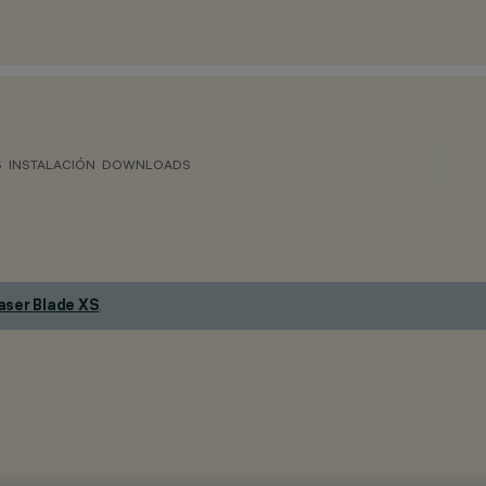
S
INSTALACIÓN
DOWNLOADS
aser Blade XS
.